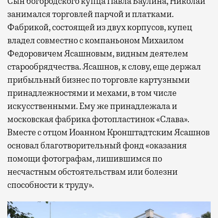
Сын богородского купца Павла Баулина, Николай
занимался торговлей парчой и платками.
Фабрикой, состоящей из двух корпусов, купец
владел совместно с компаньоном Михаилом
Федоровичем Ясашновым, видным деятелем
старообрядчества. Ясашнов, к слову, еще держал
прибыльный бизнес по торговле картузными
принадлежностями и мехами, в том числе
искусственными. Ему же принадлежала и
московская фабрика фотопластинок «Слава».
Вместе с отцом Иоанном Кронштадтским Ясашнов
основал благотворительный фонд «оказания
помощи фотографам, лишившимся по
несчастным обстоятельствам или болезни
способности к труду».