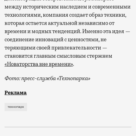
между историческим наследием и современными
технологиями, компания создает образ техники,
которая остается актуальной независимо от
времени и модных тенденций. Именно эта идея —
соединение инноваций с ценностями, не
теряющими своей привлекательности —
становится главным смысловым стержнем
«Новаторства вне времени»
.
Фото: пресс-служба «Технопарка»
Рекламные кампании техники редко выходят за рамк
Реклама
технопарк