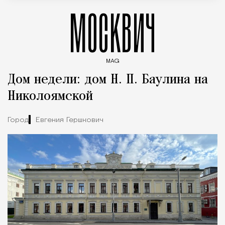
МОСКВИЧ
MAG
Введите ключевые слова для поиска статей
Дом недели: дом Н. П. Баулина на
Николоямской
Город
Евгения Гершкович