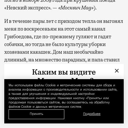
«Невский экспресс». —
«Москвич Mag»
).
И в течение пары лет с приходом тепла он выгонял
меня по воскресеньям на этот самый канал
Грибоедова, где по-прежнему гуляют и гадят
собачки, но тогда не было культуры уборки
хозяевами какашек. Дом наш необычайно
длинный, на множество парадных, и папа ставил
задачу: убираешь все от одного края здания до
×
другого, потому что должно быть чисто там, где
живешь. Сам он при этом, как говорил, руководил
Мы используем файлы Сookie и метрические системы для сбора и
Уведомление 
моей работой, то есть лежал на диване, смотрел
анализа информации о производительности и использовании сайта,
а также для улучшения и индивидуальной настройки
футбол и читал газеты, периодически
предоставления информации. Нажимая кнопку «Принять» или
продолжая пользоваться сайтом, вы соглашаетесь на обработку
высовываясь из окна, чтобы контролировать ход
файлов Cookie и данных метрических систем.
работ.
Принять
Подробнее