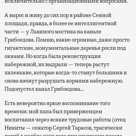
исключительно с организационными вопросами.
А вырос и живу до сих пор в районе Сенной
площади, правда, в более ее интеллигентной
части — у Львиного мостика на канале
Грибоедова. Помню, какие огромные, даже просто
гигантские, монументальные деревья росли под
окнами. Но когда была реконструкция
набережной, их выдрали — теперь растут
хиленькие, которые когда-то станут большими и
снова начнут разрушать корнями набережную.
Подопустел канал Грибоедова…
Есть невероятно яркое воспоминание того
времени: мой папа был приверженцем
воспитания через всякие трудовые работы (отец
Никиты — сенатор Сергей Тарасов, трагически
погиб в ноябре 2009 года при крушении поезда