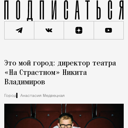
Реклама
Редакция Москвич Mag
Это мой город: директор театра
Город
«На Страстном» Никита
Владимиров
Город
Анастасия Медвецкая