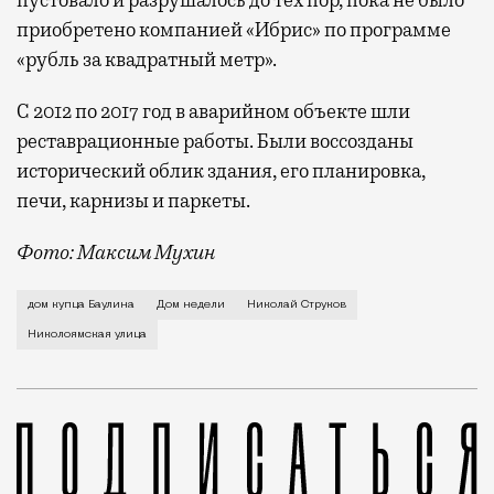
пустовало и разрушалось до тех пор, пока не было
приобретено компанией «Ибрис» по программе
«рубль за квадратный метр».
С 2012 по 2017 год в аварийном объекте шли
реставрационные работы. Были воссозданы
исторический облик здания, его планировка,
печи, карнизы и паркеты.
Фото: Максим Мухин
Храм Николы на Ямах в Рогожской ямской слободе д
дом купца Баулина
Дом недели
Николай Струков
Николоямская улица