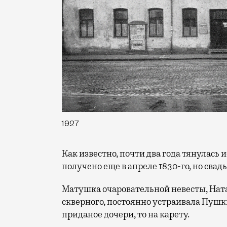
1927
Как известно, почти два года тянулась 
получено еще в апреле 1830-го, но свад
Матушка очаровательной невесты, Ната
скверного, постоянно устраивала Пушк
приданое дочери, то на карету.