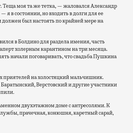
. Теща моя та же тетка, — жаловался Александр
— я в состоянии, но входить в долги для ее
 и должен был настоять по крайней мере на
авился в Болдино для раздела имения, часть
 заперт холерным карантином на три месяца.
пять начали поговаривать, что свадьба Пушкина
х приятелей на холостяцкий мальчишник.
 Баратынский, Верстовский и другие участники
 пили.
аменном двухэтажном доме с антресолями. К
службы, прачечная, конюшня, каретный сарай,