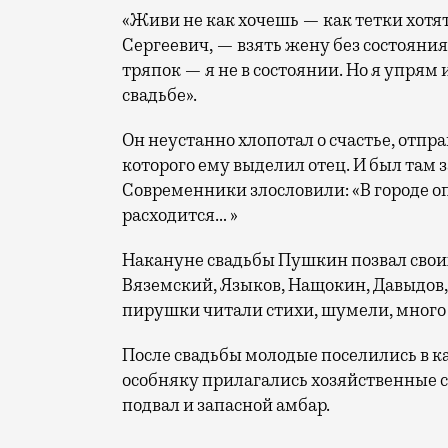
«Живи не как хочешь — как тетки хотят
Сергеевич, — взять жену без состояния 
тряпок — я не в состоянии. Но я упрям
свадьбе».
Он неустанно хлопотал о счастье, отпр
которого ему выделил отец. И был там
Современники злословили: «В городе о
расходится… »
Накануне свадьбы Пушкин позвал свои
Вяземский, Языков, Нащокин, Давыдов,
пирушки читали стихи, шумели, много
После свадьбы молодые поселились в к
особняку прилагались хозяйственные 
подвал и запасной амбар.