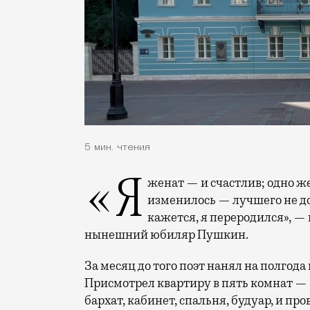
5 мин. чтения
«Я женат — и счастлив; одно желание мое, чтоб ничего в жизни моей не
изменилось — лучшего не дож
кажется, я переродился», — 
нынешний юбиляр Пушкин.
За месяц до того поэт нанял на полгода
Присмотрел квартиру в пять комнат — 
бархат, кабинет, спальня, будуар, и пр