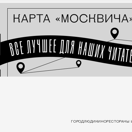
ГОРОД
ЛЮДИ
КИНО
РЕСТОРАНЫ 