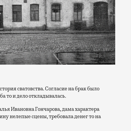
история сватовства. Согласие на брак было
ьба то и дело откладывалась.
лья Ивановна Гончарова, дама характера
ину нелепые сцены, требовала денег то на