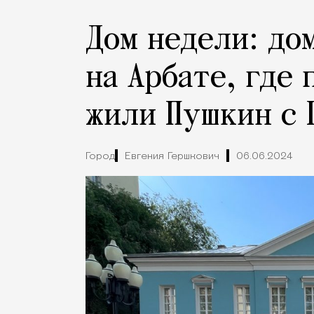
Дом недели: до
на Арбате, где
жили Пушкин с 
Город
Евгения Гершкович
06.06.2024