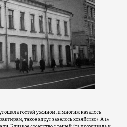
 угощала гостей ужином, и многим казалось
рактирам, такое вдруг завелось хозяйство». А 15
ли. Близкое соседство с тещей (та проживала у