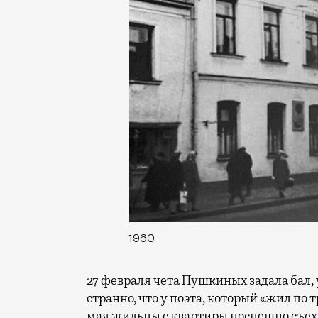
1960
27 февраля чета Пушкиных задала бал,
странно, что у поэта, который «жил по т
мая жильцы с квартиры поспешно съеха