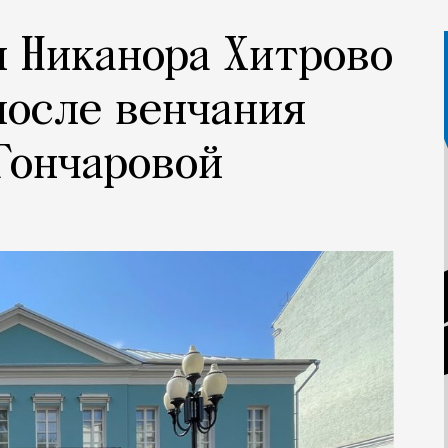
м Никанора Хитрово
 после венчания
Гончаровой