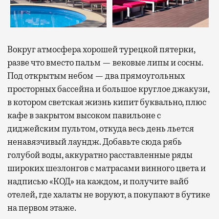
Вокруг атмосфера хорошей турецкой пятерки,
разве что вместо пальм — вековые липы и сосны.
Под открытым небом — два прямоугольных
просторных бассейна и большое круглое джакузи,
в котором светская жизнь кипит буквально, плюс
кафе в закрытом высоком павильоне с
диджейским пультом, откуда весь день льется
ненавязчивый лаундж. Добавьте сюда рябь
голубой воды, аккуратно расставленные ряды
широких шезлонгов с матрасами винного цвета и
надписью «КОД» на каждом, и получите вайб
отелей, где халаты не воруют, а покупают в бутике
на первом этаже.