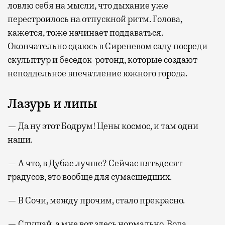
ловлю себя на мысли, что дыхание уже
перестроилось на отпускной ритм. Голова,
кажется, тоже начинает поддаваться.
Окончательно сдаюсь в Сиреневом саду посреди
скульптур и беседок-ротонд, которые создают
неподдельное впечатление южного города.
Лазурь и липы
— Да ну этот Бодрум! Цены космос, и там одни
наши.
— А что, в Дубае лучше? Сейчас пятьдесят
градусов, это вообще для сумасшедших.
— В Сочи, между прочим, стало прекрасно.
— Слушай, а мне вот здесь нормально. Вода