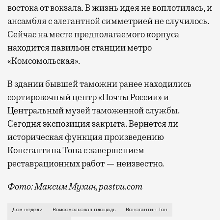
востока от вокзала. В жизнь идея не воплотилась, и
ансамбля с элегантной симметрией не случилось.
Сейчас на месте предполагаемого корпуса
находится павильон станции метро
«Комсомольская».
В здании бывшей таможни ранее находились
сортировочный центр «Почты России» и
Центральный музей таможенной службы.
Сегодня экспозиция закрыта. Вернется ли
историческая функция произведению
Константина Тона с завершением
реставрационных работ — неизвестно.
Фото: Максим Мухин, pastvu.com
Даже статус автора Большого Кремлевского дворца,
Дом недели
Комсомольская площадь
Константин Тон