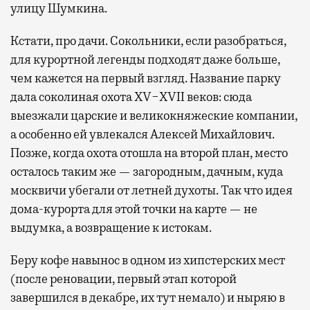
улицу Шумкина.
Кстати, про дачи. Сокольники, если разобраться,
для курортной легенды подходят даже больше,
чем кажется на первый взгляд. Название парку
дала соколиная охота XV−XVII веков: сюда
выезжали царские и великокняжеские компании,
а особенно ей увлекался Алексей Михайлович.
Позже, когда охота отошла на второй план, место
осталось таким же — загородным, дачным, куда
москвичи убегали от летней духоты. Так что идея
дома-курорта для этой точки на карте — не
выдумка, а возвращение к истокам.
Беру кофе навынос в одном из хипстерских мест
(после реновации, первый этап которой
завершился в декабре, их тут немало) и ныряю в