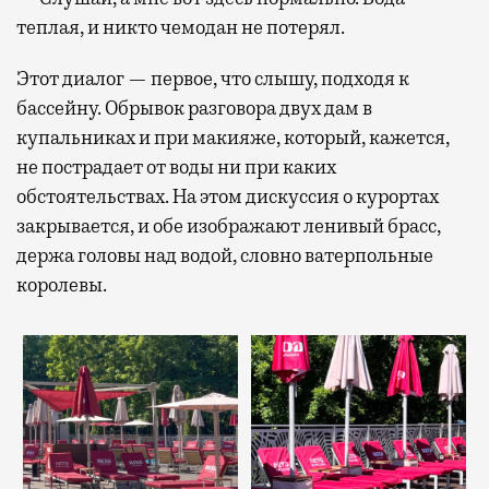
теплая, и никто чемодан не потерял.
Этот диалог — первое, что слышу, подходя к
бассейну. Обрывок разговора двух дам в
купальниках и при макияже, который, кажется,
не пострадает от воды ни при каких
обстоятельствах. На этом дискуссия о курортах
закрывается, и обе изображают ленивый брасс,
держа головы над водой, словно ватерпольные
королевы.