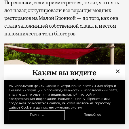
Персонажи, если присмотреться, те же, что пять
лет назад оккупировали все веранды модных
ресторанов на Малой Бронной — до того, как она
стала заложницей собственной славы и местом
паломничества толп блогеров.
×
Мы используем файлы Сookie и метрические системы для сбора и
Уведомление 
анализа информации о производительности и использовании сайта,
а также для улучшения и индивидуальной настройки
предоставления информации. Нажимая кнопку «Принять» или
продолжая пользоваться сайтом, вы соглашаетесь на обработку
файлов Cookie и данных метрических систем.
Принять
Подробнее