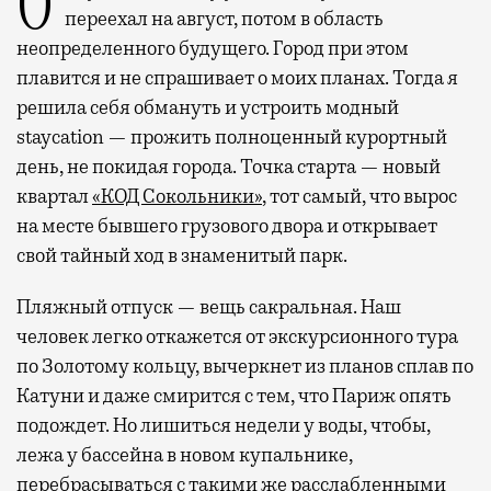
Отпуск в этом году у меня кочует: сначала
переехал на август, потом в область
неопределенного будущего. Город при этом
плавится и не спрашивает о моих планах. Тогда я
решила себя обмануть и устроить модный
staycation — прожить полноценный курортный
день, не покидая города. Точка старта — новый
квартал
«КОД Сокольники»
, тот самый, что вырос
на месте бывшего грузового двора и открывает
свой тайный ход в знаменитый парк.
Пляжный отпуск — вещь сакральная. Наш
человек легко откажется от экскурсионного тура
по Золотому кольцу, вычеркнет из планов сплав по
Катуни и даже смирится с тем, что Париж опять
подождет. Но лишиться недели у воды, чтобы,
лежа у бассейна в новом купальнике,
перебрасываться с такими же расслабленными