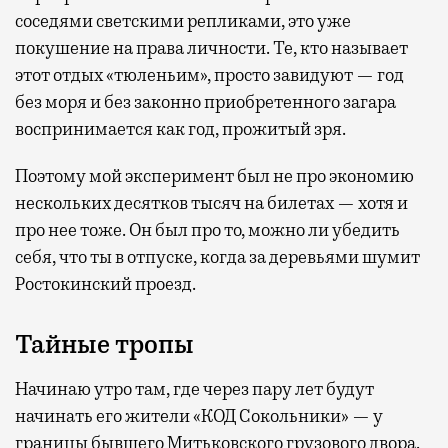
соседями светскими репликами, это уже
покушение на права личности. Те, кто называет
этот отдых «тюленьим», просто завидуют — год
без моря и без законно приобретенного загара
воспринимается как год, прожитый зря.
Поэтому мой эксперимент был не про экономию
нескольких десятков тысяч на билетах — хотя и
про нее тоже. Он был про то, можно ли убедить
себя, что ты в отпуске, когда за деревьями шумит
Ростокинский проезд.
Тайные тропы
Начинаю утро там, где через пару лет будут
начинать его жители «КОД Сокольники» — у
границы бывшего Митьковского грузового двора.