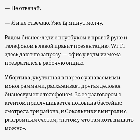
— Не отвечай.
— Я и не отвечаю. Уже 14 минут молчу.
Рядом бизнес-леди с ноутбуком в правой руке и
телефоном в левой правит презентацию. Wi-Fi
здесь дают по запросу — офис у воды из мема
превратился в рабочую опцию.
У бортика, укутанная в парео с узнаваемыми
монограммами, расхаживает другая деловая
бизнесвумен с телефоном. За ее разговором с
агентом прислушивается половина бассейна:
смотрела три района, и Сокольники выиграли с
разгромным счетом, «потому что там хоть дышать
можно».