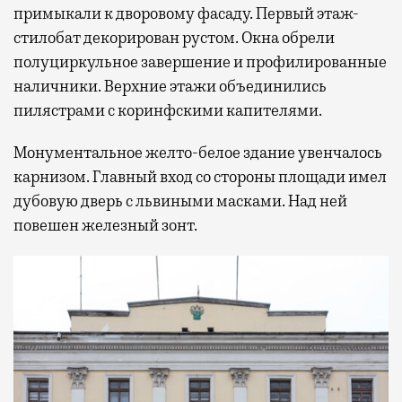
примыкали к дворовому фасаду. Первый этаж-
стилобат декорирован рустом. Окна обрели
полуциркульное завершение и профилированные
наличники. Верхние этажи объединились
пилястрами с коринфскими капителями.
Монументальное желто-белое здание увенчалось
карнизом. Главный вход со стороны площади имел
дубовую дверь с львиными масками. Над ней
повешен железный зонт.