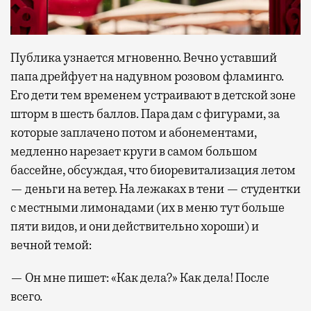
Публика узнается мгновенно. Вечно уставший
папа дрейфует на надувном розовом фламинго.
Его дети тем временем устраивают в детской зоне
шторм в шесть баллов. Пара дам с фигурами, за
которые заплачено потом и абонементами,
медленно нарезает круги в самом большом
бассейне, обсуждая, что биоревитализация летом
— деньги на ветер. На лежаках в тени — студентки
с местными лимонадами (их в меню тут больше
пяти видов, и они действительно хороши) и
вечной темой:
— Он мне пишет: «Как дела?» Как дела! После
всего.