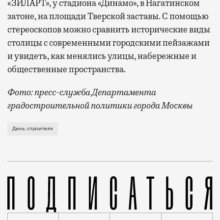
«ЗИЛАРТ», у стадиона «Динамо», в Нагатинском
затоне, на площади Тверской заставы. С помощью
стереоскопов можно сравнить исторические виды
столицы с современными городскими пейзажами
и увидеть, как менялись улицы, набережные и
общественные пространства.
Фото: пресс-служба Департамента
градостроительной политики города Москвы
В этом году профессиональный праздник День строи
День строителя