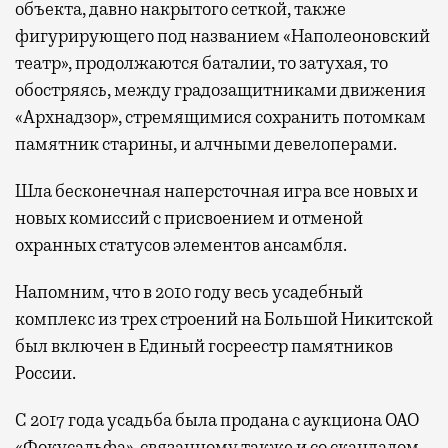
объекта, давно накрытого сеткой, также
фигурирующего под названием «Наполеоновский
театр», продолжаются баталии, то затухая, то
обостряясь, между градозащитниками движения
«Архнадзор», стремящимися сохранить потомкам
памятник старины, и алчными девелоперами.
Шла бесконечная наперсточная игра все новых и
новых комиссий с присвоением и отменой
охранных статусов элементов ансамбля.
Напомним, что в 2010 году весь усадебный
комплекс из трех строений на Большой Никитской
был включен в Единый госреестр памятников
России.
С 2017 года усадьба была продана с аукциона ОАО
«Фокусальфа», связанному также и со скандалом