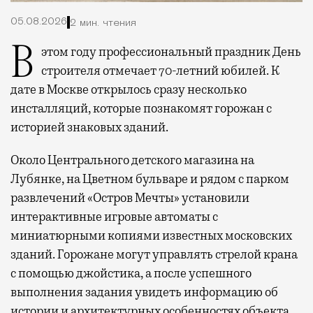
05.08.2026
2 мин. чтения
В этом году профессиональный праздник День
строителя отмечает 70-летний юбилей. К
дате в Москве открылось сразу несколько
инсталляций, которые познакомят горожан с
историей знаковых зданий.
Около Центрального детского магазина на
Лубянке, на Цветном бульваре и рядом с парком
развлечений «Остров Мечты» установили
интерактивные игровые автоматы с
миниатюрными копиями известных московских
зданий. Горожане могут управлять стрелой крана
с помощью джойстика, а после успешного
выполнения задания увидеть информацию об
истории и архитектурных особенностях объекта.