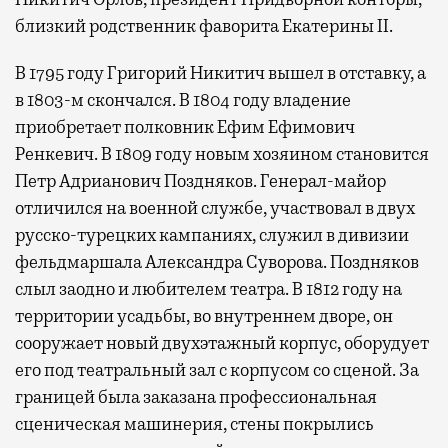
близкий родственник фаворита Екатерины II.
В 1795 году Григорий Никитич вышел в отставку, а
в 1803-м скончался. В 1804 году владение
приобретает полковник Ефим Ефимович
Ренкевич. В 1809 году новым хозяином становится
Петр Адрианович Поздняков. Генерал-майор
отличился на военной службе, участвовал в двух
русско-турецких кампаниях, служил в дивизии
фельдмаршала Александра Суворова. Поздняков
слыл заодно и любителем театра. В 1812 году на
территории усадьбы, во внутреннем дворе, он
сооружает новый двухэтажный корпус, оборудует
его под театральный зал с корпусом со сценой. За
границей была заказана профессиональная
сценическая машинерия, стены покрылись