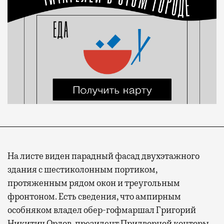
На листе виден парадный фасад двухэтажного
здания с шестиколонным портиком,
протяженным рядом окон и треугольным
фронтоном. Есть сведения, что ампирным
особняком владел обер-гофмаршал Григорий
Никитич Орлов, президент Придворной конторы,