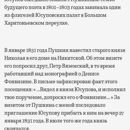
будущего поэта в 1801–1803 годах занимала один
из флигелей Юсуповских палат в Большом
Харитоньевском переулке.
В январе 1831 года Пушкин навестил старого князя
Николая в его доме на Никитской. Об этом визите
его попросил друг, Петр Вяземский, в то время
работавший над монографией о Денисе
Фонвизине. В письме зафиксирован факт этого
посещения: « …Видел я князя Юсупова, и исполнил
твое поручение, допросил его о Фонвизине… » За
визитом от Пушкина с женой последовало
приглашение Юсупову прибыть к ним на вечер 27
января 1831 года. В июле того же года князь
скончался.