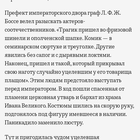
Префект императорского двора граф Л. Ф. Ж.
Боссе велел разыскать актеров-
соотечественников. «Трагик пришел во фризовой
шинели и ополченской шапке. Комик — в
семинарском сюртуке и треуголке. Другие
явились без сапог и с дырявыми локтями.
Наконец, пришел и такой, который прикрывал
свою наготу случайно уцелевшим у его товарища
плащом». Этим людям предстояло выступать
перед императором. В ход пошли спасенная от
пламени церковная утварь и бархат из храма
Ивана Великого. Костюмы шились на скорую руку,
подгонялось под фигуру имевшееся в наличии.
Паникадило заменило люстру.
Тут и пригодилась чудом уцелевшая