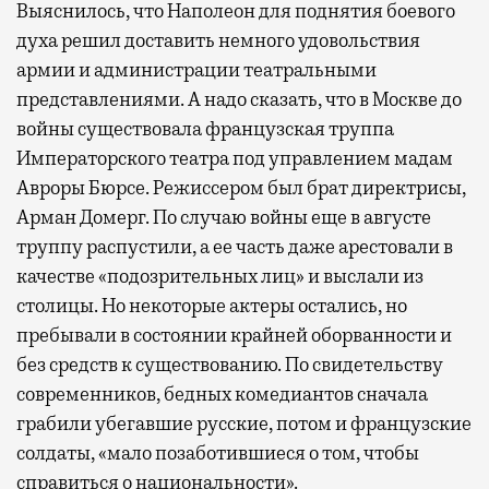
Выяснилось, что Наполеон для поднятия боевого
духа решил доставить немного удовольствия
армии и администрации театральными
представлениями. А надо сказать, что в Москве до
войны существовала французская труппа
Императорского театра под управлением мадам
Авроры Бюрсе. Режиссером был брат директрисы,
Арман Домерг. По случаю войны еще в августе
труппу распустили, а ее часть даже арестовали в
качестве «подозрительных лиц» и выслали из
столицы. Но некоторые актеры остались, но
пребывали в состоянии крайней оборванности и
без средств к существованию. По свидетельству
современников, бедных комедиантов сначала
грабили убегавшие русские, потом и французские
солдаты, «мало позаботившиеся о том, чтобы
справиться о национальности».