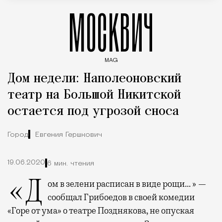
МОСКВИЧ
MAG
Введите ключевые слова для поиска статей
Дом недели: Наполеоновский
театр на Большой Никитской
остается под угрозой сноса
Город
Евгения Гершкович
19.06.2020
6 мин. чтения
«Дом в зелени расписан в виде рощи… » —
сообщал Грибоедов в своей комедии
«Горе от ума» о театре Позднякова, не опуская