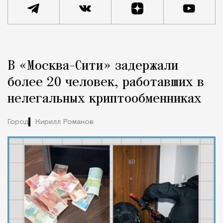
Реклама
Редакция Москвич Mag
В «Москва-Сити» задержали
Город
более 20 человек, работавших в
нелегальных криптообменниках
Город
Кирилл Романов