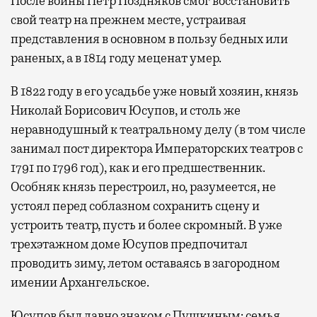
После войны Петр Поздняков смог восстановить
свой театр на прежнем месте, устраивая
представления в основном в пользу бедных или
раненых, а в 1814 году меценат умер.
В 1822 году в его усадьбе уже новый хозяин, князь
Николай Борисович Юсупов, и столь же
неравнодушный к театральному делу (в том числе
занимал пост директора Императорских театров с
1791 по 1796 год), как и его предшественник.
Особняк князь перестроил, но, разумеется, не
устоял перед соблазном сохранить сцену и
устроить театр, пусть и более скромный. В уже
трехэтажном доме Юсупов предпочитал
проводить зиму, летом оставаясь в загородном
имении Архангельское.
Юсупов был давно знаком с Пушкиным: семья