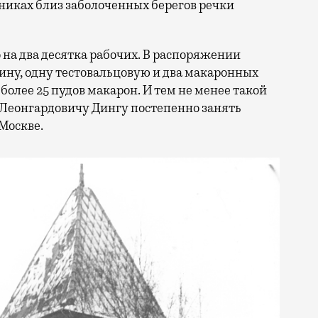
никах близ заболоченных берегов речки
 на два десятка рабочих. В распоряжении
ну, одну тестовальцовую и два макаронных
 более 25 пудов макарон. И тем не менее такой
 Леонгардовичу Дингу постепенно занять
Москве.