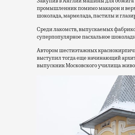
Закупив в Англии машины для обжига и
промышленник помимо макарон и верм
шоколада, мармелада, пастилы и глаз
Среди лакомств, выпускаемых фабрикой
суперпопулярное пасхальное шоколадн
Автором шестиэтажных краснокирпич
выступил тогда еще начинающий архи
выпускник Московского училища живоп