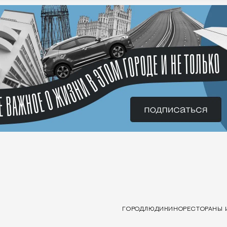
ГОРОД
ЛЮДИ
КИНО
РЕСТОРАНЫ 