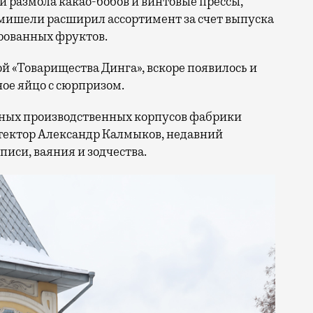
 размола какао-бобов и винтовые прессы,
ишели расширил ассортимент за счет выпуска
ированных фруктов.
 «Товарищества Динга», вскоре появилось и
ое яйцо с сюрпризом.
ных производственных корпусов фабрики
тектор Александр Калмыков, недавний
иси, ваяния и зодчества.