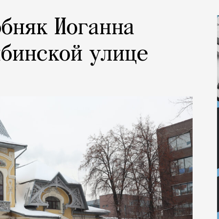
обняк Иоганна
ыбинской улице