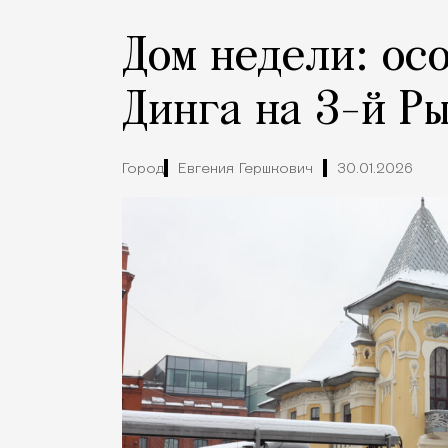
Дом недели: ос
Динга на 3-й Р
Город
Евгения Гершкович
30.01.2026