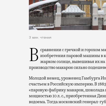
3 мин. чтения
В сравнении с гречкой и горохом макароны были продуктом дорогим. До
изобретения паровой машины в к
жарком солнце, вывешивая их на 
производство макарон сильно подешеве
Молодой немец, уроженец Гамбурга Иог
счастьем в Российскую империю. В 1883
«паровую фабрику макарон, шоколада 
мощностью 10 л. с., приобретенная Дин
водоема. Тогда московский генерал-гу