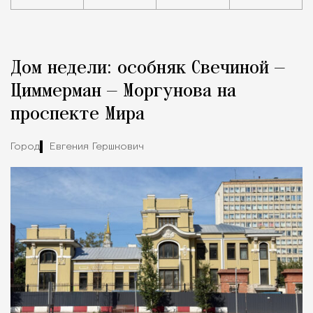
Реклама
Редакция Москвич Mag
Дом недели: особняк Свечиной —
Город
Циммерман — Моргунова на
проспекте Мира
Город
Евгения Гершкович