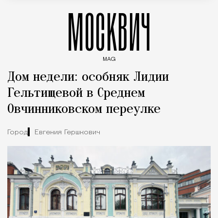
МОСКВИЧ
MAG
Введите ключевые слова для поиска статей
Дом недели: особняк Лидии
Гельтищевой в Среднем
Овчинниковском переулке
Город
Евгения Гершкович