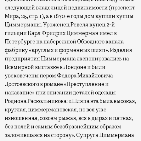
следующей владелицей недвижимости (проспект
Мира, 25, стр. 1), а в 1870-е годы дом купили купцы
Циммерманы. Уроженец Ревеля купец 2-й
гильдии Карл Фридрих Циммерман имел в
Петербурге на набережной Обводного канала
фабрику «круглых и форменных шляп». Изделия
предприятия Циммермана экспонировались на
Всемирной выставке в Лондоне и были
увековечены пером Федора Михайловича
Достоевского в романе «Преступление и
наказание» при описании деталей одежды
Родиона Раскольникова: «Шляпа эта была высокая,
круглая, циммермановская, но вся уже
изношенная, совсем рыжая, вся в дырах и пятнах,
без полей и самым безобразнейшим образом
заломившаяся на сторону». Супруга Циммермана