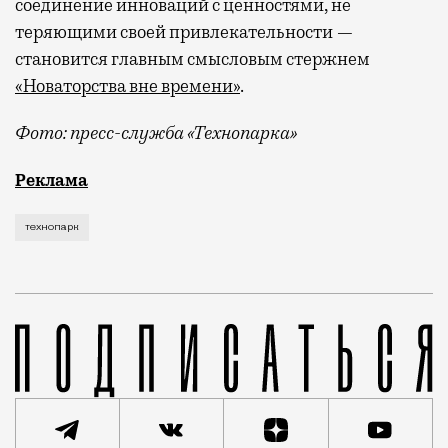
соединение инноваций с ценностями, не
теряющими своей привлекательности —
становится главным смысловым стержнем
«Новаторства вне времени»
.
Фото: пресс-служба «Технопарка»
Рекламные кампании техники редко выходят за рамк
Реклама
технопарк