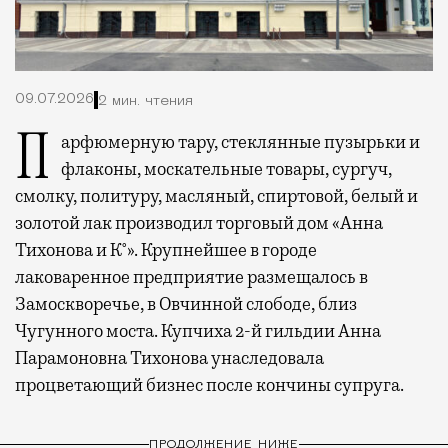
09.07.2026
2 мин. чтения
Парфюмерную тару, стеклянные пузырьки и
флаконы, москательные товары, сургуч,
смолку, политуру, масляный, спиртовой, белый и
золотой лак производил торговый дом «Анна
Тихонова и К°». Крупнейшее в городе
лаковаренное предприятие размещалось в
Замоскворечье, в Овчинной слободе, близ
Чугунного моста. Купчиха 2-й гильдии Анна
Парамоновна Тихонова унаследовала
процветающий бизнес после кончины супруга.
ПРОДОЛЖЕНИЕ НИЖЕ