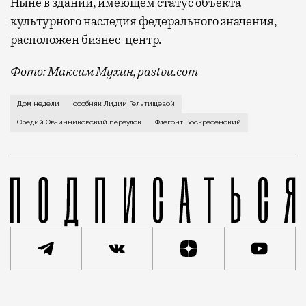
Ныне в здании, имеющем статус объекта
культурного наследия федерального значения,
расположен бизнес-центр.
Фото: Максим Мухин, pastvu.com
Парфюмерную тару, стеклянные пузырьки и флаконы,
Дом недели
особняк Лидии Гельтищевой
Средий Овчинниковский переулок
Флегонт Воскресенский