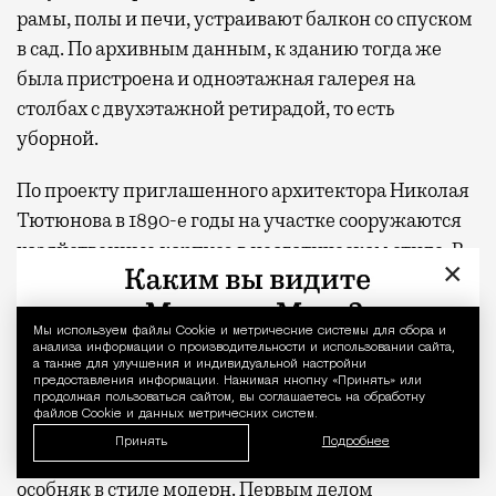
рамы, полы и печи, устраивают балкон со спуском
в сад. По архивным данным, к зданию тогда же
была пристроена и одноэтажная галерея на
столбах с двухэтажной ретирадой, то есть
уборной.
По проекту приглашенного архитектора Николая
Тютюнова в 1890-е годы на участке сооружаются
хозяйственные корпуса в неоготическом стиле. В
×
1902 году Циммерманы решают, что жилище
морально устарело и неплохо бы его переделать в
Мы используем файлы Сookie и метрические системы для сбора и
Уведомление 
соответствии с новой модой. Призвав на помощь
анализа информации о производительности и использовании сайта,
гражданского инженера Александра
а также для улучшения и индивидуальной настройки
предоставления информации. Нажимая кнопку «Принять» или
Гребенщикова, купеческое семейство приступило
продолжая пользоваться сайтом, вы соглашаетесь на обработку
файлов Cookie и данных метрических систем.
к кардинальной трансформации лаконичной
Принять
Подробнее
ампирной городской усадьбы в элегантный
особняк в стиле модерн. Первым делом