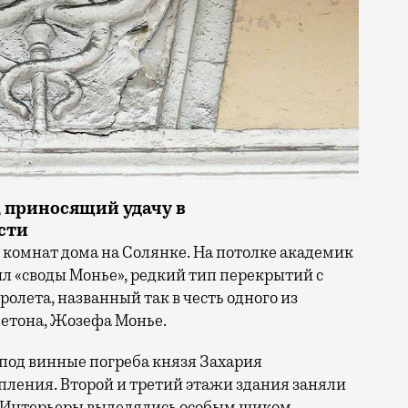
, приносящий удачу в
сти
комнат дома на Солянке. На потолке академик
л «своды Монье», редкий тип перекрытий с
олета, названный так в честь одного из
етона, Жозефа Монье.
под винные погреба князя Захария
ления. Второй и третий этажи здания заняли
у. Интерьеры выделялись особым шиком —