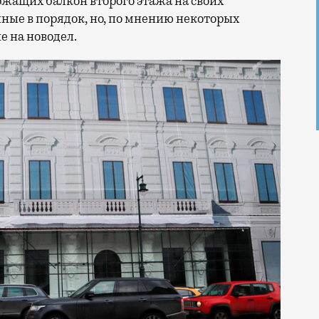
ржащих балкон второго этажа на своих
нные в порядок, но, по мнению некоторых
 на новодел.