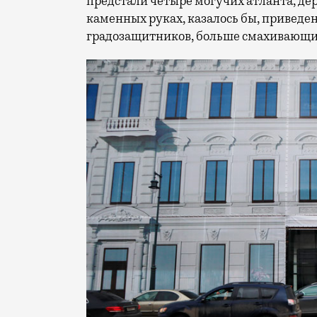
предстали четыре могучих атланта, де
каменных руках, казалось бы, приведе
градозащитников, больше смахивающие