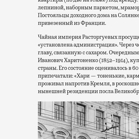
лепниной, наборным паркетом, мрамо
Постояльцы доходного дома на Солянк
привезенный из Франции.
Чайная империя Расторгуевых просущес
«установлена администрация». Через ч
главу, связанную с сахаром. Очередны
Иванович Харитоненко (1852–1914), ку
страны. Его состояние оценивалось в 
припечатали: «Хари — тоненькие, кар
проживал напротив Кремля, в роскошн
нынешней резиденции посла Великобри