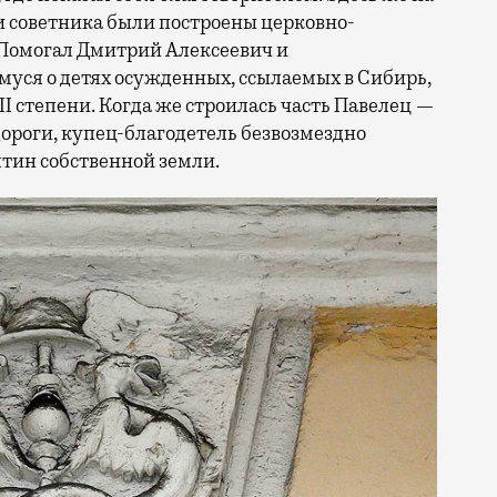
и советника были построены церковно-
Помогал Дмитрий Алексеевич и
уся о детях осужденных, ссылаемых в Сибирь,
III степени. Когда же строилась часть Павелец —
ороги, купец-благодетель безвозмездно
тин собственной земли.