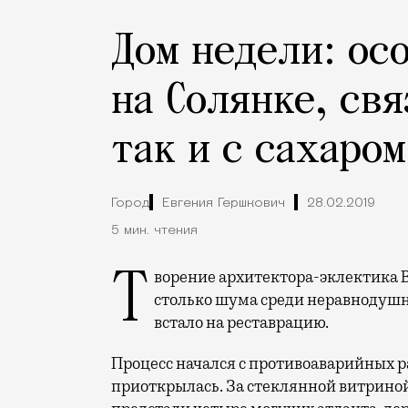
Дом недели: ос
на Солянке, свя
так и с сахаром
Город
Евгения Гершкович
28.02.2019
5 мин. чтения
Творение архитектора-эклектика Василия Николаевича Карнеева, наделавшее
столько шума среди неравнодушн
встало на реставрацию.
Процесс начался с противоаварийных р
приоткрылась. За стеклянной витриной