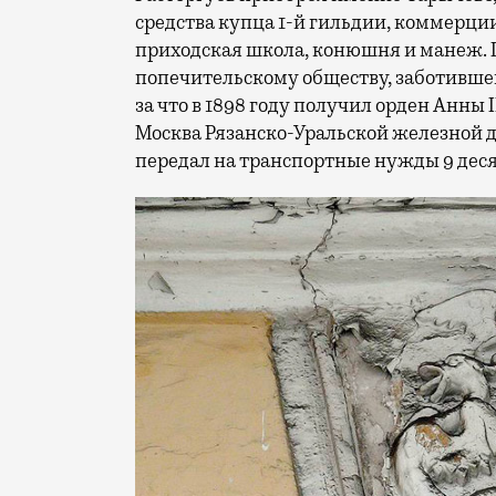
средства купца 1-й гильдии, коммерци
приходская школа, конюшня и манеж. 
попечительскому обществу, заботившем
за что в 1898 году получил орден Анны 
Москва Рязанско-Уральской железной д
передал на транспортные нужды 9 деся