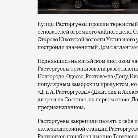
Купцы Расторгуевы прошли тернистый 
основателей огромного чайного дела. С
Старово Юхотской волости Угличского у
построили знаменитый Дом с атлантами (у
Поднявшись на китайском листовом чае
Расторгуевы организовали разветвленн
Новгороде, Одессе, Ростове-на-Дону, Ки
популярным заморским продуктом, но и
«Д. и А. Расторгуевы» (Дмитрия и Алек
дворе и на Солянке, на первом этаже До
предназначенном.
Расторгуевы закрепили память о себе 
железнодорожной станции Расторгуево
Расторгуев приобрел имение Тарычево, 