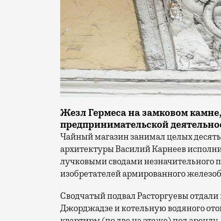
Жезл Гермеса на замковом камне
предпринимательской деятельно
Чайный магазин занимал целых десять 
архитектуры Василий Карнеев исполни
лучковыми сводами незначительного пр
изобретателей армированного железоб
Сводчатый подвал Расторгуевы отдали 
Джорджадзе и котельную водяного отоп
квартиры (по две на этаже) под аренд