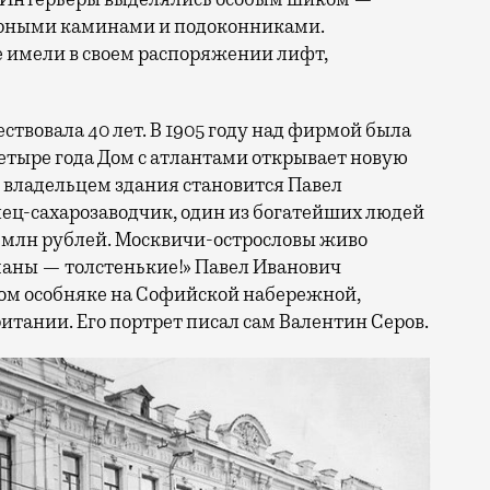
рными каминами и подоконниками.
е имели в своем распоряжении лифт,
твовала 40 лет. В 1905 году над фирмой была
етыре года Дом с атлантами открывает новую
м владельцем здания становится Павел
пец-сахарозаводчик, один из богатейших людей
60 млн рублей. Москвичи-острословы живо
маны — толстенькие!» Павел Иванович
ом особняке на Софийской набережной,
тании. Его портрет писал сам Валентин Серов.