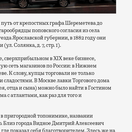
путь от крепостных графа Шереметева до
тарообрядцы поповского согласия из села
езда Ярославской губернии, в 1882 году они
л. Солянка, д. 7, стр. 1).
, сверхприбыльном в XIX веке бизнесе,
ую сеть магазинов по России: в Нижнем
еве. К слову, купцы торговали не только
 сладостями. В Москве лавки Торгового дома
сея, отца и сына) можно было найти в Гостином
ма с атлантами, как раз для того и
и в пригородной топонимике, названии
. Близ города Видное Дмитрий Алексеевич
где показал себя благотворителем. Здесь же на