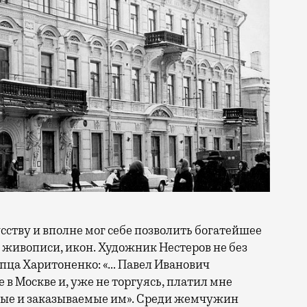
сству и вполне мог себе позволить богатейшее
 живописи, икон. Художник Нестеров не без
пца Харитоненко: «… Павел Иванович
 в Москве и, уже не торгуясь, платил мне
мые и заказываемые им». Среди жемчужин