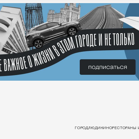
ГОРОД
ЛЮДИ
КИНО
РЕСТОРАНЫ 