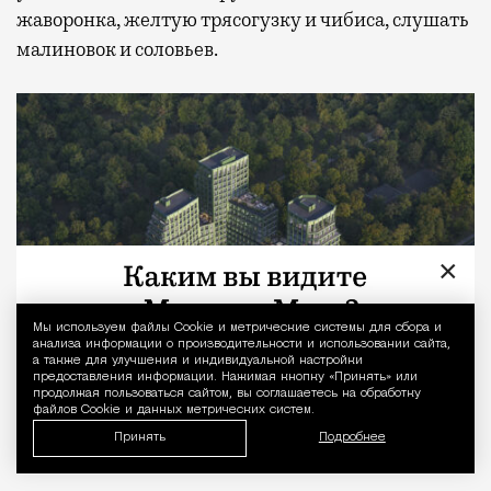
жаворонка, желтую трясогузку и чибиса, слушать
малиновок и соловьев.
×
Мы используем файлы Сookie и метрические системы для сбора и
Уведомление 
анализа информации о производительности и использовании сайта,
а также для улучшения и индивидуальной настройки
предоставления информации. Нажимая кнопку «Принять» или
продолжая пользоваться сайтом, вы соглашаетесь на обработку
файлов Cookie и данных метрических систем.
Принять
Клубный дом «26 ПАРКВЬЮ»
Подробнее