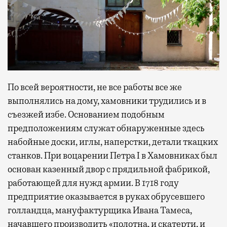
По всей вероятности, не все работы все же
выполнялись на дому, хамовники трудились и в
съезжей избе. Основанием подобным
предположениям служат обнаруженные здесь
набойные доски, иглы, наперстки, детали ткацких
станков. При воцарении Петра I в Хамовниках был
основан казенный двор с прядильной фабрикой,
работающей для нужд армии. В 1718 году
предприятие оказывается в руках обрусевшего
голландца, мануфактурщика Ивана Тамеса,
начавшего производить «полотна, и скатерти, и