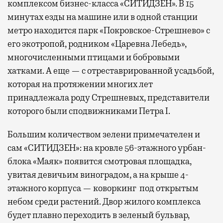
комплексом бизнес-класса «СИТИДЗЕН». В 15
минутах езды на машине или в одной станции
метро находится парк «Покровское-Стрешнево» с
его экотропой, родником «Царевна Лебедь»,
многочисленными птицами и бобровыми
хатками. А еще — с отреставрированной усадьбой,
которая на протяжении многих лет
принадлежала роду Стрешневых, представители
которого были сподвижниками Петра I.
Большим количеством зелени примечателен и
сам «СИТИДЗЕН»: на кровле 56-этажного урбан-
блока «Маяк» появится смотровая площадка,
увитая девичьим виноградом, а на крыше 4-
этажного корпуса — коворкинг под открытым
небом среди растений. Двор жилого комплекса
будет плавно переходить в зеленый бульвар,