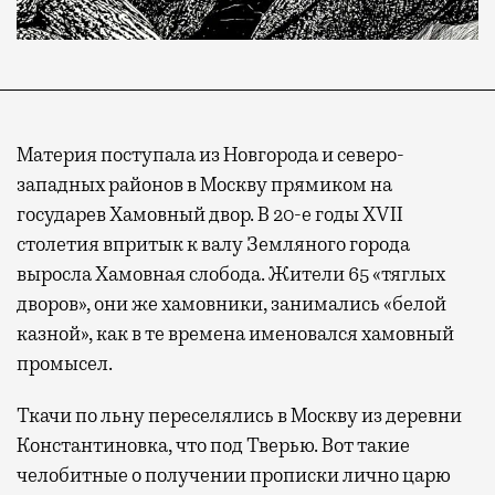
Материя поступала из Новгорода и северо-
западных районов в Москву прямиком на
государев Хамовный двор. В 20-е годы XVII
столетия впритык к валу Земляного города
выросла Хамовная слобода. Жители 65 «тяглых
дворов», они же хамовники, занимались «белой
казной», как в те времена именовался хамовный
промысел.
Ткачи по льну переселялись в Москву из деревни
Константиновка, что под Тверью. Вот такие
челобитные о получении прописки лично царю