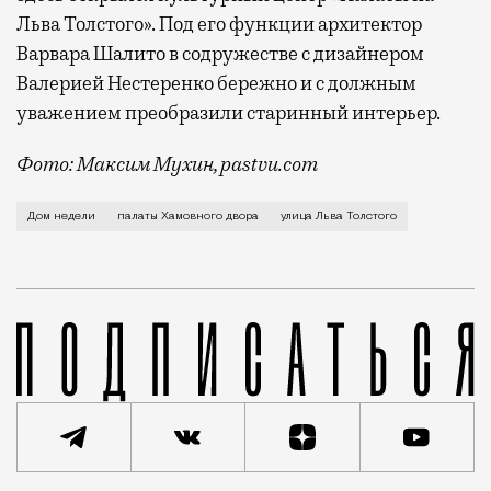
Льва Толстого». Под его функции архитектор
Варвара Шалито в содружестве с дизайнером
Валерией Нестеренко бережно и с должным
уважением преобразили старинный интерьер.
Фото: Максим Мухин, pastvu.com
В словаре у Владимира Даля попадается слово «хам
Дом недели
палаты Хамовного двора
улица Льва Толстого