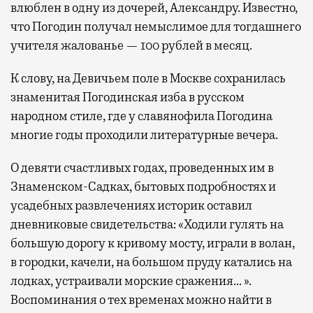
влюблен в одну из дочерей, Александру. Известно,
что Погодин получал немыслимое для тогдашнего
учителя жалованье — 100 рублей в месяц.
К слову, на Девичьем поле в Москве сохранилась
знаменитая Погодинская изба в русском
народном стиле, где у славянофила Погодина
многие годы проходили литературные вечера.
О девяти счастливых годах, проведенных им в
Знаменском-Садках, бытовых подробностях и
усадебных развлечениях историк оставил
дневниковые свидетельства: «Ходили гулять на
большую дорогу к кривому мосту, играли в волан,
в городки, качели, на большом пруду катались на
лодках, устраивали морские сражения… ».
Воспоминания о тех временах можно найти в