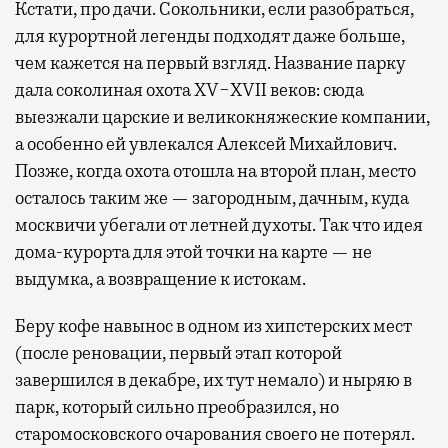
Кстати, про дачи. Сокольники, если разобраться,
для курортной легенды подходят даже больше,
чем кажется на первый взгляд. Название парку
дала соколиная охота XV−XVII веков: сюда
выезжали царские и великокняжеские компании,
а особенно ей увлекался Алексей Михайлович.
Позже, когда охота отошла на второй план, место
осталось таким же — загородным, дачным, куда
москвичи убегали от летней духоты. Так что идея
дома-курорта для этой точки на карте — не
выдумка, а возвращение к истокам.
Беру кофе навынос в одном из хипстерских мест
(после реновации, первый этап которой
завершился в декабре, их тут немало) и ныряю в
парк, который сильно преобразился, но
старомосковского очарования своего не потерял.