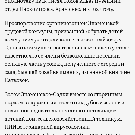
библиотеку из 15 тысяч томов вывез музейный
отдел Наркомпроса. Храм снесли в 1929 году.
В распоряжение организованной Знаменской
трудовой коммуны, призванной «обучать детей
коммунизму», отдали конный и скотный дворы.
Однако коммуна «проштрафилась»: наверху стало
известно, что ее члены безвозмездно передали
большую часть урожая, полученного с огорода и
сада, бывшей хозяйке имения, изгнанной княгине
Катковой.
Затем Знаменское-Садки вместе со старинным
парком в окружении столетних дубов и зеленых
полян последовательно меняло постояльцев:
детский дом, сельскохозяйственный техникум,
НИИ ветеринарной вирусологии и
микробиологии. В 1970-е годы бывшее имение