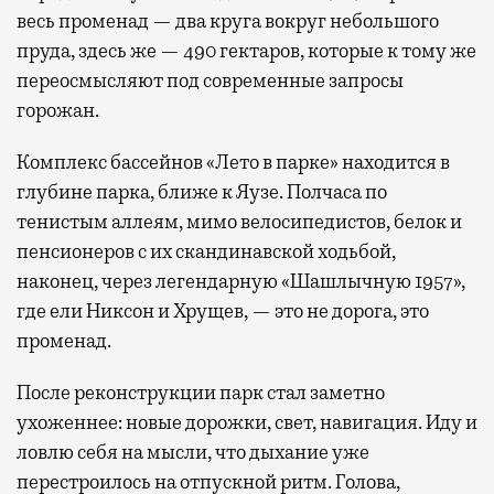
весь променад — два круга вокруг небольшого
пруда, здесь же — 490 гектаров, которые к тому же
переосмысляют под современные запросы
горожан.
Комплекс бассейнов «Лето в парке» находится в
глубине парка, ближе к Яузе. Полчаса по
тенистым аллеям, мимо велосипедистов, белок и
пенсионеров с их скандинавской ходьбой,
наконец, через легендарную «Шашлычную 1957»,
где ели Никсон и Хрущев, — это не дорога, это
променад.
После реконструкции парк стал заметно
ухоженнее: новые дорожки, свет, навигация. Иду и
ловлю себя на мысли, что дыхание уже
перестроилось на отпускной ритм. Голова,