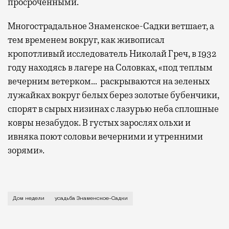
просроченными.
Многострадальное Знаменское-Садки ветшает, а
тем временем вокруг, как живописал
кропотливый исследователь Николай Греч, в 1932
году находясь в лагере на Соловках, «под теплым
вечерним ветерком… раскрываются на зеленых
лужайках вокруг белых берез золотые бубенчики,
спорят в сырых низинах с лазурью неба сплошные
ковры незабудок. В густых зарослях ольхи и
ивняка поют соловьи вечерними и утренними
зорями».
Усадьбы, прежде великолепные, эти созвучия прир
Дом недели
усадьба Знаменское-Садки