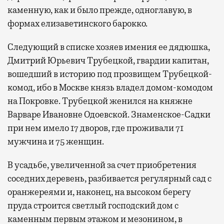
каменную, как и было прежде, одноглавую, в
формах елизаветинского барокко.
Следующий в списке хозяев имения ее дядюшка,
Дмитрий Юрьевич Трубецкой, гвардии капитан,
вошедший в историю под прозвищем Трубецкой-
комод, ибо в Москве князь владел домом-комодом
на Покровке. Трубецкой женился на княжне
Варваре Ивановне Одоевской. Знаменское-Садки
при нем имело 17 дворов, где проживали 71
мужчина и 75 женщин.
В усадьбе, увеличенной за счет приобретения
соседних деревень, разбивается регулярный сад с
оранжереями и, наконец, на высоком берегу
пруда строится светлый господский дом с
каменным первым этажом и мезонином, в