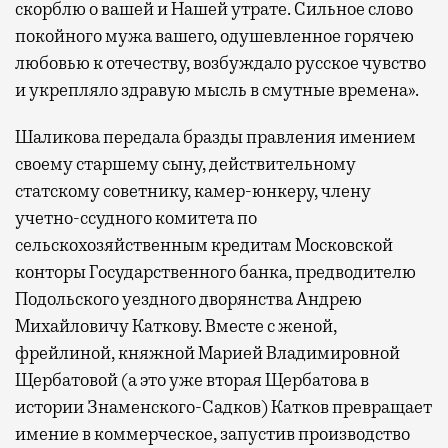
скорблю о вашей и Нашей утрате. Сильное слово
покойного мужа вашего, одушевленное горячею
любовью к отечеству, возбуждало русское чувство
и укрепляло здравую мысль в смутные времена».
Шаликова передала бразды правления имением
своему старшему сыну, действительному
статскому советнику, камер-юнкеру, члену
учетно-ссудного комитета по
сельскохозяйственным кредитам Московской
конторы Государственного банка, предводителю
Подольского уездного дворянства Андрею
Михайловичу Каткову. Вместе с женой,
фрейлиной, княжной Марией Владимировной
Щербатовой (а это уже вторая Щербатова в
истории Знаменского-Садков) Катков превращает
имение в коммерческое, запустив производство