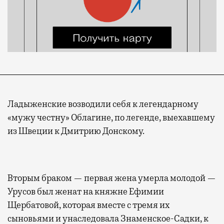
Ладыженские возводили себя к легендарному
«мужу честну» Облагине, по легенде, выехавшему
из Швеции к Дмитрию Донскому.
Вторым браком — первая жена умерла молодой —
Урусов был женат на княжне Ефимии
Щербатовой, которая вместе с тремя их
сыновьями и унаследовала Знаменское-Садки, к