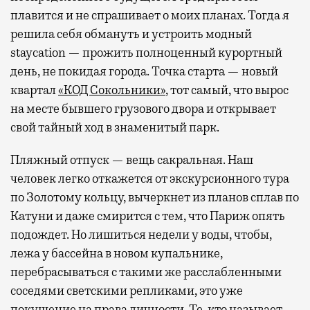
плавится и не спрашивает о моих планах. Тогда я
решила себя обмануть и устроить модный
staycation — прожить полноценный курортный
день, не покидая города. Точка старта — новый
квартал
«КОД Сокольники»
, тот самый, что вырос
на месте бывшего грузового двора и открывает
свой тайный ход в знаменитый парк.
Пляжный отпуск — вещь сакральная. Наш
человек легко откажется от экскурсионного тура
по Золотому кольцу, вычеркнет из планов сплав по
Катуни и даже смирится с тем, что Париж опять
подождет. Но лишиться недели у воды, чтобы,
лежа у бассейна в новом купальнике,
перебрасываться с такими же расслабленными
соседями светскими репликами, это уже
покушение на права личности. Те, кто называет