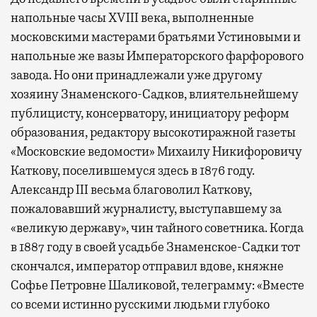
напольные часы XVIII века, выполненные
московскими мастерами братьями Устиновыми и
напольные же вазы Императорского фарфорового
завода. Но они принадлежали уже другому
хозяину Знаменского-Садков, влиятельнейшему
публицисту, консерватору, инициатору реформ
образования, редактору высокотиражной газеты
«Московские ведомости» Михаилу Никифоровичу
Каткову, поселившемуся здесь в 1876 году.
Александр III весьма благоволил Каткову,
пожаловавший журналисту, выступавшему за
«великую державу», чин тайного советника. Когда
в 1887 году в своей усадьбе Знаменское-Садки тот
скончался, император отправил вдове, княжне
Софье Петровне Шаликовой, телеграмму: «Вместе
со всеми истинно русскими людьми глубоко