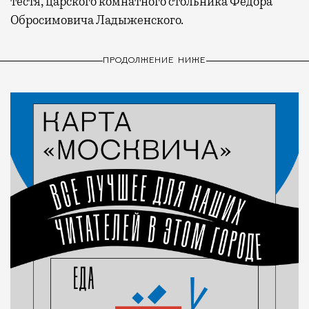
тестя, царского комнатного стольника Федора
Обросимовича Ладыженского.
ПРОДОЛЖЕНИЕ НИЖЕ