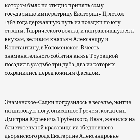
котором было не стыдно принять саму
государыню императрицу Екатерину II, летом
1787 года державшую путь из поездки по югу
страны, Таврического вояжа, и направлявшуюся к
внукам, великим князьям Александру и
Константину, в Коломенское. В честь
знаменательного события князь Трубецкой
посадил в усадьбе три дуба, два из которых
сохранились перед южным фасадом.
Знаменское-Садки погрузилось в веселье, житие
на широкую ногу, описанное Гречем, когда сын
Дмитрия Юрьевича Трубецкого, Иван, женился на
блистательной красавице из обедневшего
дворянского рода Екатерине Александровне