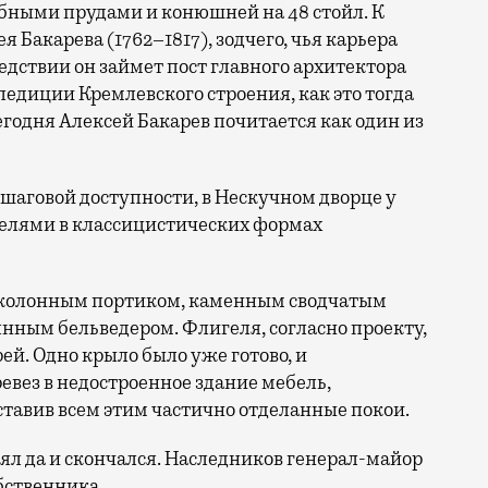
рыбными прудами и конюшней на 48 стойл. К
 Бакарева (1762–1817), зодчего, чья карьера
едствии он займет пост главного архитектора
диции Кремлевского строения, как это тогда
егодня Алексей Бакарев почитается как один из
шаговой доступности, в Нескучном дворце у
гелями в классицистических формах
с колонным портиком, каменным сводчатым
нным бельведером. Флигеля, согласно проекту,
ей. Одно крыло было уже готово, и
вез в недостроенное здание мебель,
ставив всем этим частично отделанные покои.
зял да и скончался. Наследников генерал-майор
бственника.