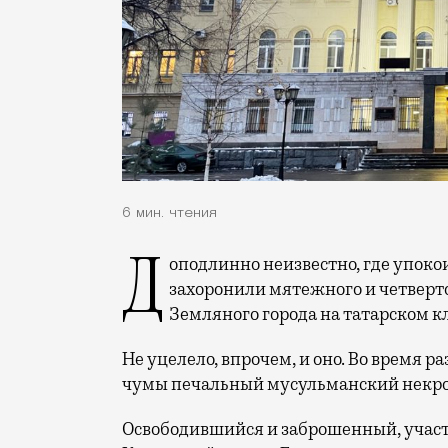
6 мин. чтения
Доподлинно неизвестно, где упокоился Степан Разин. Но есть, однако, версия, что
захоронили мятежного и четверт
Земляного города на татарском 
Не уцелело, впрочем, и оно. Во время р
чумы печальный мусульманский некро
Освободившийся и заброшенный, участ