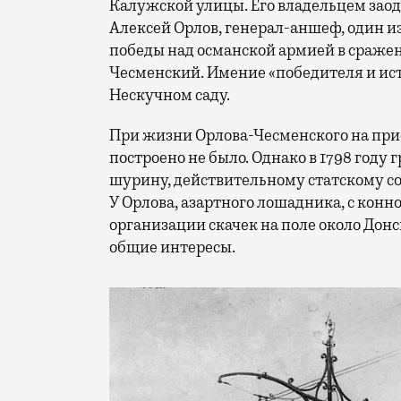
Калужской улицы. Его владельцем заод
Алексей Орлов, генерал-аншеф, один 
победы над османской армией в сраже
Чесменский. Имение «победителя и ист
Нескучном саду.
При жизни Орлова-Чесменского на при
построено не было. Однако в 1798 году
шурину, действительному статскому с
У Орлова, азартного лошадника, с кон
организации скачек на поле около Дон
общие интересы.