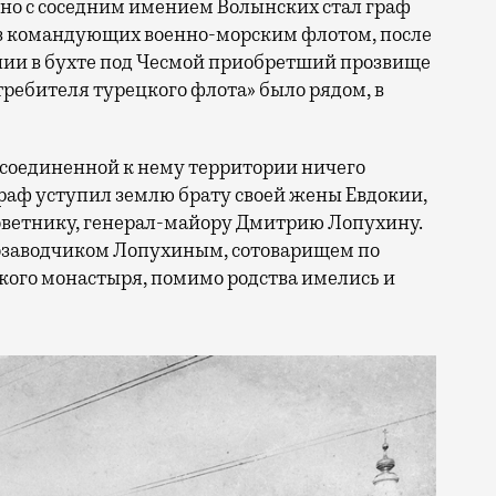
но с соседним имением Волынских стал граф
из командующих военно-морским флотом, после
нии в бухте под Чесмой приобретший прозвище
ребителя турецкого флота» было рядом, в
соединенной к нему территории ничего
 граф уступил землю брату своей жены Евдокии,
оветнику, генерал-майору Дмитрию Лопухину.
нозаводчиком Лопухиным, сотоварищем по
ского монастыря, помимо родства имелись и