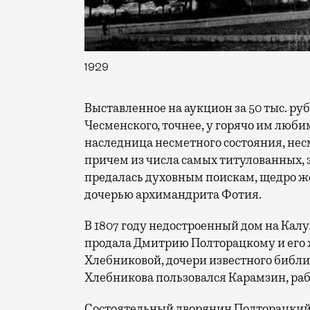
1929
Выставленное на аукцион за 50 тыс. руб
Чесменского, точнее, у горячо им люб
наследница несметного состояния, несм
причем из числа самых титулованных, 
предалась духовным поискам, щедро ж
дочерью архимандрита Фотия.
В 1807 году недостроенный дом на Калу
продала Дмитрию Полторацкому и его ж
Хлебниковой, дочери известного библи
Хлебникова пользовался Карамзин, рабо
Состоятельный дворянин Полторацкий 