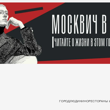
ГОРОД
ЛЮДИ
КИНО
РЕСТОРАНЫ 