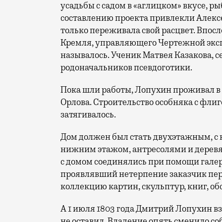
усадьбы с садом в «аглицком» вкусе, 
составлению проекта привлекли Алексея
только переживала свой расцвет. Впосл
Кремля, управляющего Чертежной экспе
называлось. Ученик Матвея Казакова, с
родоначальников псевдоготики.
Пока шли работы, Лопухин проживал в 
Орлова. Строительство особняка с фли
затягивалось.
Дом должен был стать двухэтажным, 
нижним этажом, антресолями и деревя
с домом соединялись при помощи галер
проявлявший нетерпение заказчик пере
коллекцию картин, скульптур, книг, об
А 1 июля 1803 года Дмитрий Лопухин в
не оставил. Владение опять сменило со