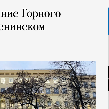
ание Горного
енинском