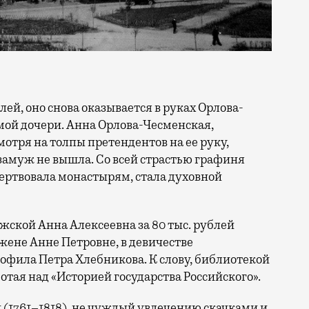
лей, оно снова оказывается в руках Орлова-
имой дочери. Анна Орлова-Чесменская,
отря на толпы претендентов на ее руку,
замуж не вышла. Со всей страстью графиня
ертвовала монастырям, стала духовной
жской Анна Алексеевна за 80 тыс. рублей
ене Анне Петровне, в девичестве
офила Петра Хлебникова. К слову, библиотекой
тая над «Историей государства Российского».
(1761–1818), не чуждый увлечению скачками и