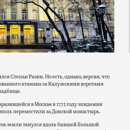
ованного атамана за Калужскими воротами
кладбище.
азразившейся в Москве в 1771 году эпидемии
поль переместили за Донской монастырь.
ок земли тянулся вдоль бывшей Большой