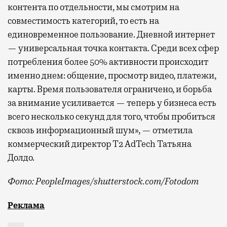
контента по отдельности, мы смотрим на
совместимость категорий, то есть на
единовременное пользование. Дневной интернет
— универсальная точка контакта. Среди всех сфер
потребления более 50% активности происходит
именно днем: общение, просмотр видео, платежи,
карты. Время пользователя ограничено, и борьба
за внимание усиливается — теперь у бизнеса есть
всего несколько секунд для того, чтобы пробиться
сквозь информационный шум», — отметила
коммерческий директор Т2 AdTech Татьяна
Долдо.
Фото: PeopleImages/shutterstock.com/Fotodom
Мобильный оператор Т2 изучил модели интернет-потр
Реклама