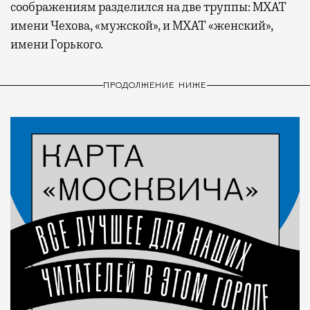
соображениям разделился на две труппы: МХАТ
имени Чехова, «мужской», и МХАТ «женский»,
имени Горького.
ПРОДОЛЖЕНИЕ НИЖЕ