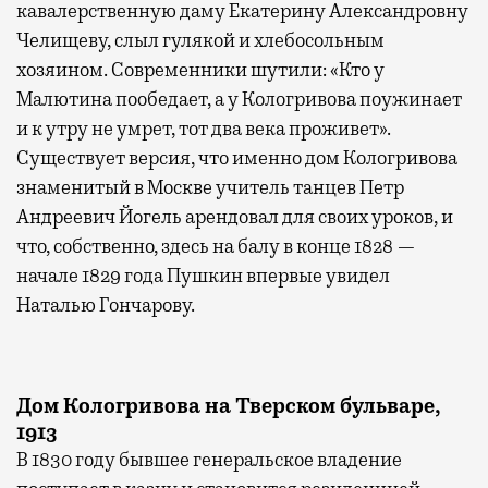
кавалерственную даму Екатерину Александровну
Челищеву, слыл гулякой и хлебосольным
хозяином. Современники шутили: «Кто у
Малютина пообедает, а у Кологривова поужинает
и к утру не умрет, тот два века проживет».
Существует версия, что именно дом Кологривова
знаменитый в Москве учитель танцев Петр
Андреевич Йогель арендовал для своих уроков, и
что, собственно, здесь на балу в конце 1828 —
начале 1829 года Пушкин впервые увидел
Наталью Гончарову.
Дом Кологривова на Тверском бульваре,
1913
В 1830 году бывшее генеральское владение