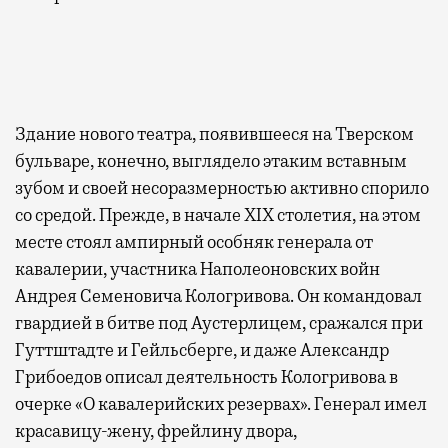
Здание нового театра, появившееся на Тверском
бульваре, конечно, выглядело этаким вставным
зубом и своей несоразмерностью активно спорило
со средой. Прежде, в начале XIX столетия, на этом
месте стоял ампирный особняк генерала от
кавалерии, участника Наполеоновских войн
Андрея Семеновича Кологривова. Он командовал
гвардией в битве под Аустерлицем, сражался при
Гуттштадте и Гейльсберге, и даже Александр
Грибоедов описал деятельность Кологривова в
очерке «О кавалерийских резервах». Генерал имел
красавицу-жену, фрейлину двора,