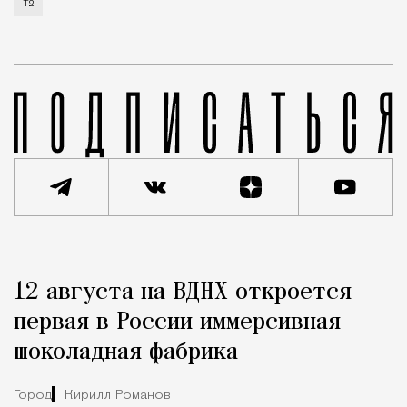
Т2
Реклама
Редакция Москвич Mag
12 августа на ВДНХ откроется
Город
первая в России иммерсивная
шоколадная фабрика
Город
Кирилл Романов