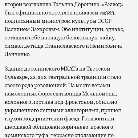
второй возглавила Татьяна Доронина. «Развод»
был официально скреплен приказом №383,
подписанным министром культуры СССР
Василием Захаровым. Обе институции, однако,
оставили себе парящую белокрылую чайку,
символ детища Станиславского и Немировича-
Данченко.
Здание доронинского МХАТа на Тверском
бульваре, 22, для театральной традиции стало
своего рода революцией. На место веками
намоленных форм святилища Мельпомены,
колонного портика под фронтоном, обильно
украшенного лепными аллегориями, пришел
глухой модернистский фасад. Горизонтали
шершавой облицовки коричнево-красного
армянского туфа, террасно сползающие по