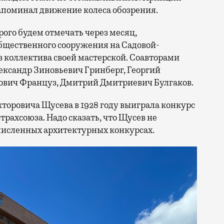
апоминал движение колеса обозрения.
рого будем отмечать через месяц,
бщественного сооружения на Садовой-
 коллектива своей мастерской. Соавторами
ксандр Зиновьевич Гринберг, Георгий
ович Француз, Дмитрий Дмитриевич Булгаков.
торовича Щусева в 1928 году выиграла конкурс
трахсоюза. Надо сказать, что Щусев не
очисленных архитектурных конкурсах.