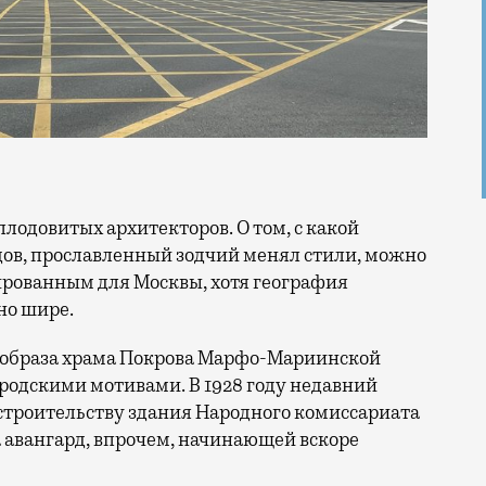
дов, прославленный зодчий менял стили, можно
ированным для Москвы, хотя география
но шире.
о образа храма Покрова Марфо-Мариинской
родскими мотивами. В 1928 году недавний
 строительству здания Народного комиссариата
а авангард, впрочем, начинающей вскоре