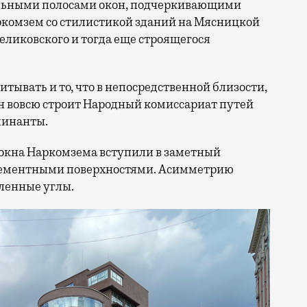
альными полосами окон, подчеркивающими
комзем со стилистикой зданий на Мясницкой
Великовского и тогда еще строящегося
читывать и то, что в непосредственной близости,
н вовсю строит Народный комиссариат путей
минанты.
окна Наркомзема вступили в заметный
цементными поверхностями. Асимметрию
ленные углы.