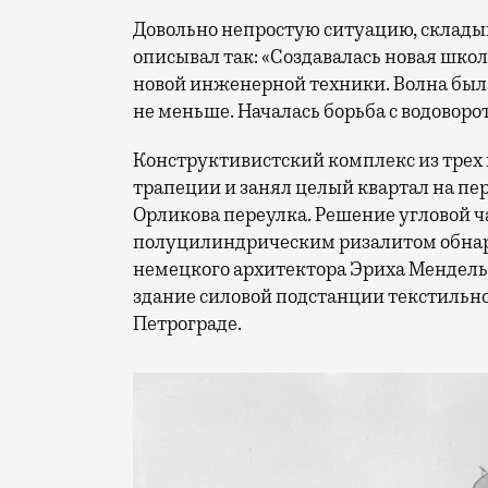
Довольно непростую ситуацию, склад
описывал так: «Создавалась новая школ
новой инженерной техники. Волна была
не меньше. Началась борьба с водоворо
Конструктивистский комплекс из трех
трапеции и занял целый квартал на пе
Орликова переулка. Решение угловой ча
полуцилиндрическим ризалитом обнар
немецкого архитектора Эриха Мендельс
здание силовой подстанции текстильно
Петрограде.