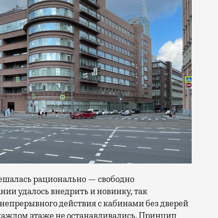
ешалась рационально — свободно
ии удалось внедрить и новинку, так
непрерывного действия с кабинами без дверей
 каждом этаже не останавливались. Принцип