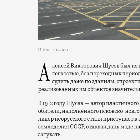
3 мин. чтения
Алексей Викторович Щусев был из плодовитых архитекторов. О том, с какой
легкостью, без переходных перио
судить даже по зданиям, спроект
реализованных им объектов значитель
В 1912 году Щусев — автор пластичног
обители, наполненного псковско-новго
лидер неорусского стиля приступает к
земледелия СССР, отдавая дань моде н
затухать.