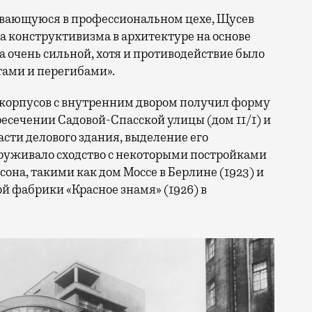
ывающуюся в профессиональном цехе, Щусев
а конструктивизма в архитектуре на основе
 очень сильной, хотя и противодействие было
тами и перегибами».
 корпусов с внутренним двором получил форму
ресечении Садовой-Спасской улицы (дом 11/1) и
сти делового здания, выделение его
уживало сходство с некоторыми постройками
она, такими как дом Моссе в Берлине (1923) и
й фабрики «Красное знамя» (1926) в