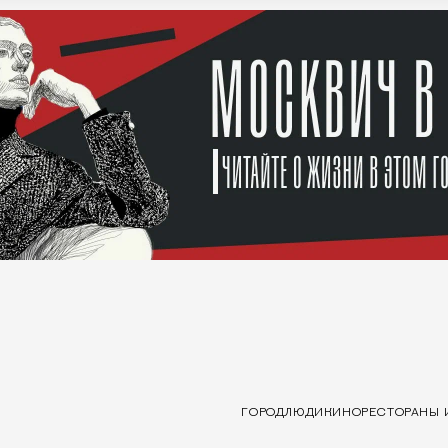
ГОРОД
ЛЮДИ
КИНО
РЕСТОРАНЫ 