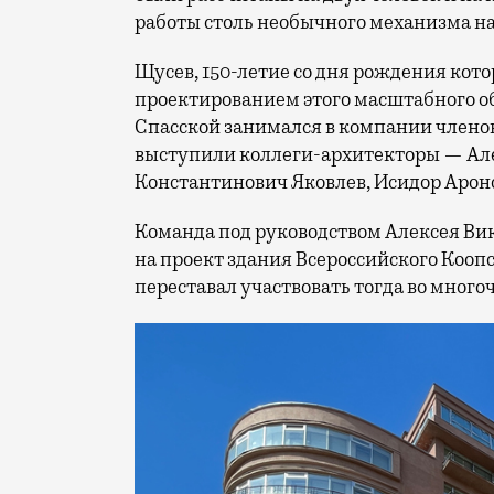
работы столь необычного механизма н
Щусев, 150-летие со дня рождения кото
проектированием этого масштабного о
Спасской занимался в компании членов
выступили коллеги-архитекторы — Але
Константинович Яковлев, Исидор Арон
Команда под руководством Алексея Вик
на проект здания Всероссийского Коопс
переставал участвовать тогда во мног