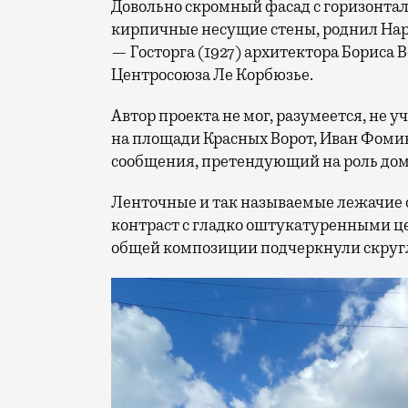
Довольно скромный фасад с горизонт
кирпичные несущие стены, роднил Нар
— Госторга (1927) архитектора Бориса 
Центросоюза Ле Корбюзье.
Автор проекта не мог, разумеется, не у
на площади Красных Ворот, Иван Фоми
сообщения, претендующий на роль до
Ленточные и так называемые лежачие 
контраст с гладко оштукатуренными 
общей композиции подчеркнули скруг