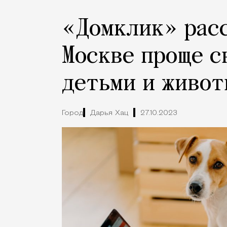
«Домклик» расс
Москве проще с
детьми и живо
Город
Дарья Хац
27.10.2023