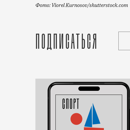
Фото: Viorel Kurnosov/shutterstock.com
Снять жилье в Москве семьям, в которы
Подписаться
Статья
Дарья Хац
Город