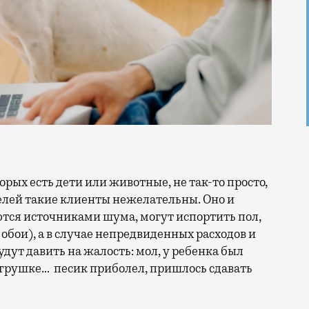
елей такие клиенты нежелательны. Оно и
ются источниками шума, могут испортить пол,
 обои), а в случае непредвиденных расходов и
дут давить на жалость: мол, у ребенка был
 игрушке… песик приболел, пришлось сдавать