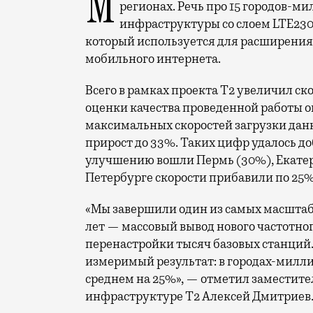
Мобильный оператор Т2 завершил работы по увеличению скорости интернета в
регионах. Речь про 15 городов-ми
инфраструктуры со слоем LTE230
который используется для расширения 
мобильного интернета.
Всего в рамках проекта Т2 увеличил ск
оценки качества проведенной работы о
максимальных скоростей загрузки данн
прирост до 33%. Таких цифр удалось до
улучшению вошли Пермь (30%), Екатери
Петербурге скорости прибавили по 25%
«Мы завершили один из самых масшта
лет — массовый вывод нового частотно
перенастройки тысяч базовых станций.
измеримый результат: в городах-милли
среднем на 25%», — отметил заместите
инфраструктуре Т2 Алексей Дмитриев