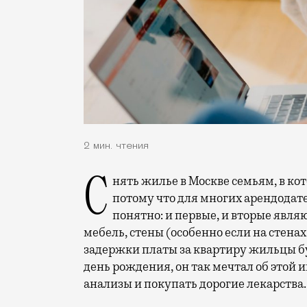
2 мин. чтения
Снять жилье в Москве семьям, в которых есть дети или животные, не так-то просто,
потому что для многих арендодат
понятно: и первые, и вторые явля
мебель, стены (особенно если на стенах
задержки платы за квартиру жильцы бу
день рождения, он так мечтал об этой
анализы и покупать дорогие лекарства.