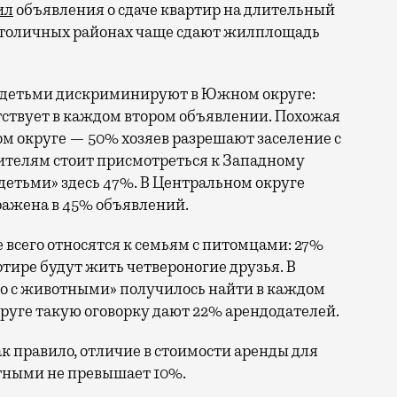
ил
объявления о сдаче квартир на длительный
 столичных районах чаще сдают жилплощадь
с детьми дискриминируют в Южном округе:
тствует в каждом втором объявлении. Похожая
м округе — 50% хозяев разрешают заселение с
телям стоит присмотреться к Западному
 детьми» здесь 47%. В Центральном округе
ражена в 45% объявлений.
 всего относятся к семьям с питомцами: 27%
ртире будут жить четвероногие друзья. В
о с животными» получилось найти в каждом
круге такую оговорку дают 22% арендодателей.
к правило, отличие в стоимости аренды для
тными не превышает 10%.