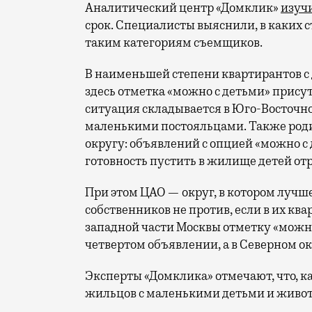
Аналитический центр «Домклик»
изуч
срок. Специалисты выяснили, в каких
таким категориям съемщиков.
В наименьшей степени квартирантов 
здесь отметка «можно с детьми» прису
ситуация складывается в Юго-Восточно
маленькими постояльцами. Также роди
округу: объявлений с опцией «можно с
готовность пустить в жилище детей от
При этом ЦАО — округ, в котором лучше
собственников не против, если в их ква
западной части Москвы отметку «можн
четвертом объявлении, а в Северном о
Эксперты «Домклика» отмечают, что, ка
жильцов с маленькими детьми и живо