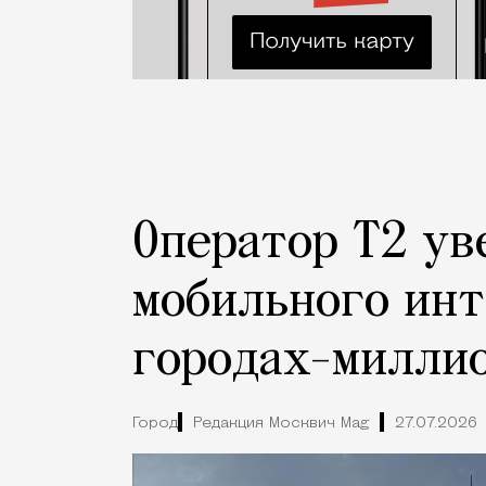
Оператор Т2 ув
мобильного инт
городах-милли
Город
Редакция Москвич Mag
27.07.2026