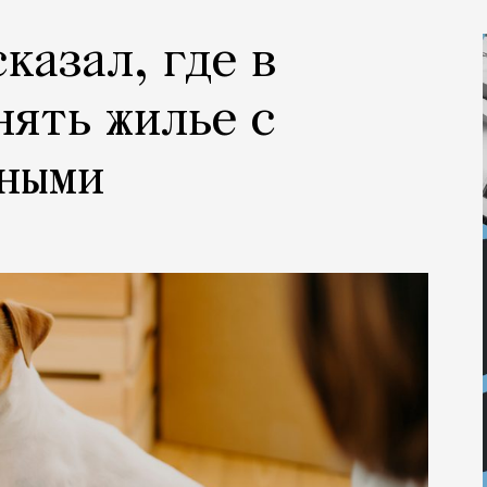
казал, где в
нять жилье с
тными