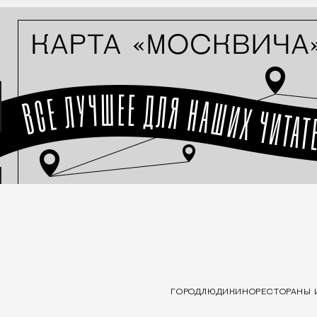
ГОРОД
ЛЮДИ
КИНО
РЕСТОРАНЫ 