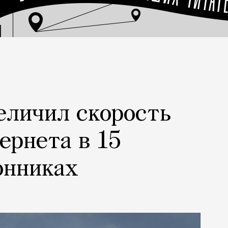
еличил скорость
ернета в 15
онниках