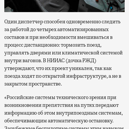
не в потерянное время, а в возможность
спокойно закончить дела или спланировать
Один диспетчер способен одновременно следить
активности в путешествии, например
забронировать нужные билеты и рестораны.
за работой до четырех автоматизированных
составов и при необходимости вмешиваться в
процесс дистанционно: тормозить поезд,
управлять дверями или климатической системой
Бизнес-зал становится местом, где можно
внутри вагонов. В НИИАС (дочка РЖД)
провести переговоры, поработать или просто
утверждают, что их проект уникален, так как
выпить кофе, наблюдая сквозь панорамные
окна за тем, как взлетают и садятся
поезда ходят по открытой инфраструктуре, а не в
самолеты. В Москве нет недостатка
закрытом пространстве.
в лаунжах. В аэропортах их обычно
«Российские системы технического зрения при
несколько — в разных зонах воздушных
возникновении препятствия на путях передают
гаваней. На некоторых вокзалах — тоже.
информацию об этом внутрипоездным системам,
Лаунжи доступны на Ленинградском,
обеспечивающим автоматическую остановку.
Павелецком, Казанском, Ярославском
и Курском вокзалах.
Попасть в бизнес-залы
Зарубежные беспилотные системы этим навыком