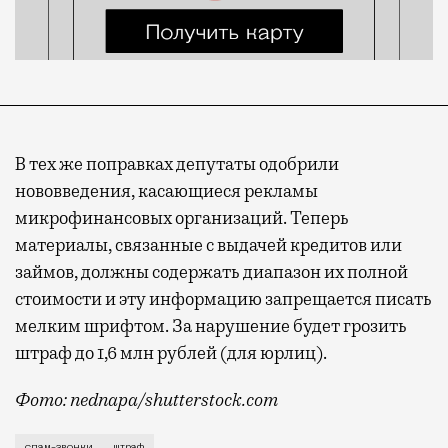
В тех же поправках депутаты одобрили
нововведения, касающиеся рекламы
микрофинансовых организаций. Теперь
материалы, связанные с выдачей кредитов или
займов, должны содержать диапазон их полной
стоимости и эту информацию запрещается писать
мелким шрифтом. За нарушение будет грозить
штраф до 1,6 млн рублей (для юрлиц).
Фото: nednapa/shutterstock.com
Этот законопроект обсуждают с осени прошлого года
спам-звонки
штраф