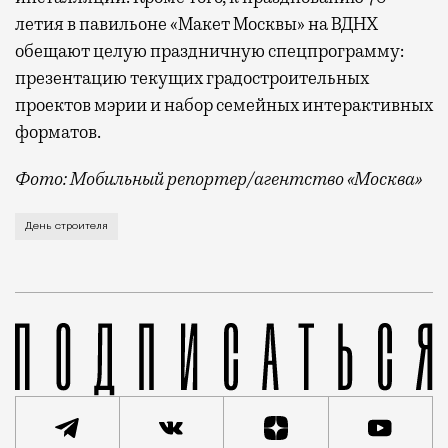
летия в павильоне «Макет Москвы» на ВДНХ
обещают целую праздничную спецпрограмму:
презентацию текущих градостроительных
проектов мэрии и набор семейных интерактивных
форматов.
Фото: Мобильный репортер/агентство «Москва»
Это каска в фирменных цветах департамента строит
День строителя