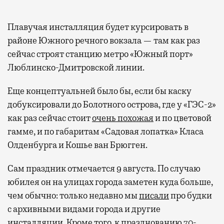
Плавучая инсталляция будет курсировать в
районе Южного речного вокзала — там как раз
сейчас строят станцию метро «Южный порт»
Люблинско-Дмитровской линии.
Еще концептуальней было бы, если бы каску
добуксировали до Болотного острова, где у «ГЭС-2»
как раз сейчас стоит
очень похожая
и по цветовой
гамме, и по габаритам «Садовая лопатка» Класа
Олденбурга и Кошье ван Брюгген.
Сам праздник отмечается 9 августа. По случаю
юбилея он на улицах города заметен куда больше,
чем обычно: только недавно мы
писали
про будки
с архивными видами города и другие
инсталляции. Кроме того, к празднованию 70-