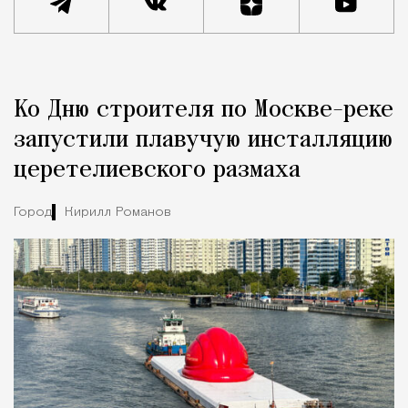
Реклама
Редакция Москвич Mag
Ко Дню строителя по Москве-реке
Город
запустили плавучую инсталляцию
церетелиевского размаха
Город
Кирилл Романов