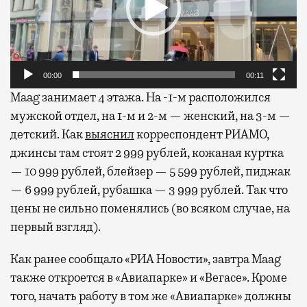
00:00
00:11
Maag занимает 4 этажа. На -1-м расположился
мужской отдел, на 1-м и 2-м — женский, на 3-м —
детский. Как
выяснил
корреспондент РИАМО,
джинсы там стоят 2 999 рублей, кожаная куртка
— 10 999 рублей, блейзер — 5 599 рублей, пиджак
— 6 999 рублей, рубашка — 3 999 рублей. Так что
цены не сильно поменялись (во всяком случае, на
первый взгляд).
Как ранее сообщало «РИА Новости», завтра Maag
также откроется в «Авиапарке» и «Вегасе». Кроме
того, начать работу в том же «Авиапарке» должны