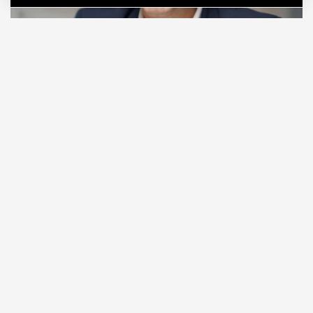
06.08.2026
2 мин. чтения
Видео с репликой из интервью народного
избранника блогеру Амирану Сардарову
быстро
разошлось
по сети — вероятно, не в
последнюю очередь из-за жизнерадостного,
заливистого смеха, которым он сопровождает свою
констатацию. Отсмеявшись, он уточняет, что это
смех сквозь слезы: «В Москве это 100%
невозможно, а в регионах еще хуже. Ни ставку в
20% за ипотеку платить невозможно, ни собрать
на первый взнос».