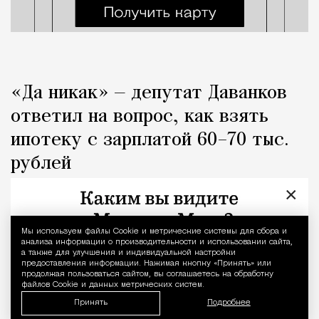
«Да никак» — депутат Даванков
ответил на вопрос, как взять
ипотеку с зарплатой 60–70 тыс.
рублей
×
Город
Кирилл Романов
Мы используем файлы Сookie и метрические системы для сбора и
Уведомление 
анализа информации о производительности и использовании сайта,
а также для улучшения и индивидуальной настройки
предоставления информации. Нажимая кнопку «Принять» или
продолжая пользоваться сайтом, вы соглашаетесь на обработку
файлов Cookie и данных метрических систем.
Принять
Подробнее