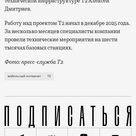
технической инфраструктуре Т2 Алексей
Дмитриев.
Работу над проектом Т2 начал в декабре 2025 года.
За несколько месяцев специалисты компании
провели технические мероприятия на шести
тысячах базовых станциях.
Фото: пресс-служба Т2
Мобильный оператор Т2 завершил работы по увеличе
мобильный интернет
Т2