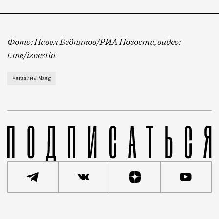
Фото: Павел Бедняков/РИА Новости, видео:
t.me/izvestia
Он запустился на месте бывшего флагманского магаз
магазины Maag