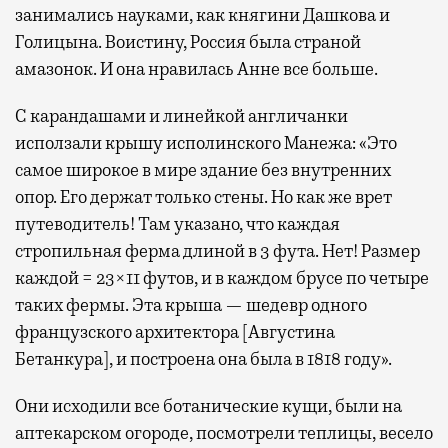
занимались науками, как княгини Дашкова и
Голицына. Воистину, Россия была страной
амазонок. И она нравилась Анне все больше.
С карандашами и линейкой англичанки
исползали крышу исполинского Манежа: «Это
самое широкое в мире здание без внутренних
опор. Его держат только стены. Но как же врет
путеводитель! Там указано, что каждая
стропильная ферма длиной в 3 фута. Нет! Размер
каждой = 23×11 футов, и в каждом брусе по четыре
таких фермы. Эта крыша — шедевр одного
французского архитектора [Августина
Бетанкура], и построена она была в 1818 году».
Они исходили все ботанические кущи, были на
аптекарском огороде, посмотрели теплицы, весело