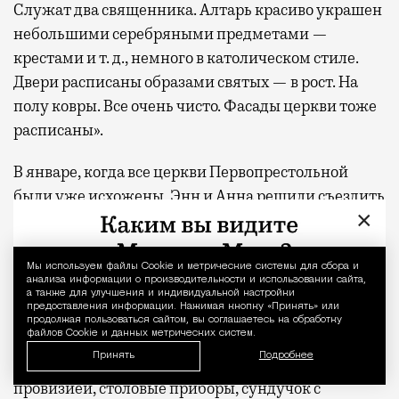
Служат два священника. Алтарь красиво украшен
небольшими серебряными предметами —
крестами и т. д., немного в католическом стиле.
Двери расписаны образами святых — в рост. На
полу ковры. Все очень чисто. Фасады церкви тоже
расписаны».
В январе, когда все церкви Первопрестольной
были уже исхожены, Энн и Анна решили съездить
×
в Троице-Сергиеву лавру. Письмом на имя
настоятеля их обеспечила графиня Вера Панина.
Собирались на три дня так, словно ехали на месяц.
Мы используем файлы Сookie и метрические системы для сбора и
Уведомление 
анализа информации о производительности и использовании сайта,
Взяли спальные матрасы и подушки, пузатый
а также для улучшения и индивидуальной настройки
предоставления информации. Нажимая кнопку «Принять» или
дорожный кофр с домашними вещами, платьями,
продолжая пользоваться сайтом, вы соглашаетесь на обработку
файлов Cookie и данных метрических систем.
халатами, чепцами, теплым нижним бельем и
Принять
Подробнее
бельем постельным, корзину, набитую доверху
провизией, столовые приборы, сундучок с