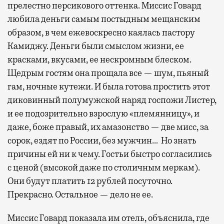
прелестно персикового оттенка. Миссис Говард
любила деньги самым постыдным мещанским
образом, в чем ежевоскресно каялась пастору
Камиджу. Деньги были смыслом жизни, ее
красками, вкусами, ее нескромным блеском.
Щедрым гостям она прощала все — шум, пьяный
гам, ночные кутежи. И была готова простить этот
диковинный полумужской наряд госпожи Листер,
и ее подозрительно взрослую «племянницу», и
даже, боже правый, их амазонство — две мисс, за
сорок, ездят по России, без мужчин… Но знать
причины ей ни к чему. Гостьи быстро согласились
с ценой (высокой даже по столичным меркам).
Они будут платить 12 рублей посуточно.
Прекрасно. Остальное — дело не ее.
Миссис Говард показала им отель, объяснила, где