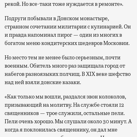
рекой. Но все-таки тоже нуждается в ремонте».
Подруги побывали в Донском монастыре,
странном сочетании милитарии с кулинарией. Он
и правда напоминал пирог — один из многих в
богатом меню кондитерских шедевров Московии.
Но место тем не менее было серьезным, почти
военным. Обитель много раз защищала город от
набегов разноязыких полчищ. В XIX веке шефство
над ней взяли донские казаки.
«Как только мы вошли, раздался звон колоколов,
призывающий на молитву. На службе стояли 12
священников — трое служили, остальные пели.
Пели очень хорошо. Мы слушали около 30 минут. А
когда я поклонилась священнику, он дал мне