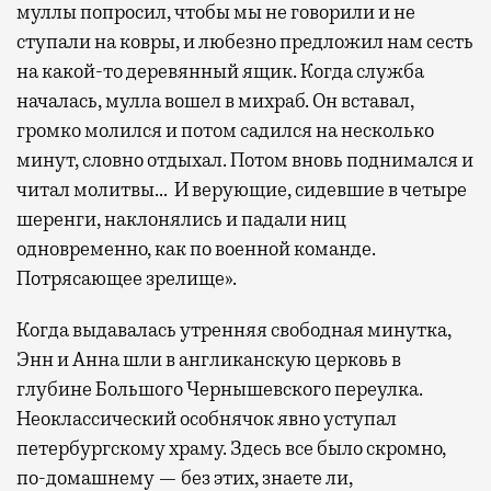
муллы попросил, чтобы мы не говорили и не
ступали на ковры, и любезно предложил нам сесть
на какой-то деревянный ящик. Когда служба
началась, мулла вошел в михраб. Он вставал,
громко молился и потом садился на несколько
минут, словно отдыхал. Потом вновь поднимался и
читал молитвы… И верующие, сидевшие в четыре
шеренги, наклонялись и падали ниц
одновременно, как по военной команде.
Потрясающее зрелище».
Когда выдавалась утренняя свободная минутка,
Энн и Анна шли в англиканскую церковь в
глубине Большого Чернышевского переулка.
Неоклассический особнячок явно уступал
петербургскому храму. Здесь все было скромно,
по-домашнему — без этих, знаете ли,