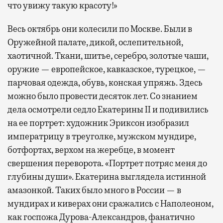
что увижу такую красоту!»
Весь октябрь они колесили по Москве. Были в
Оружейной палате, дикой, ослепительной,
хаотичной. Ткани, шитье, серебро, золотые чаши,
оружие — европейское, кавказское, турецкое, —
парчовая одежда, обувь, конская упряжь. Здесь
можно было провести десяток лет. Со знанием
дела осмотрели седло Екатерины II и подивились
на ее портрет: художник Эриксон изобразил
императрицу в треуголке, мужском мундире,
ботфортах, верхом на жеребце, в момент
свершения переворота. «Портрет потряс меня до
глубины души». Екатерина выглядела истинной
амазонкой. Таких было много в России — в
мундирах и киверах они сражались с Наполеоном,
как госпожа Дурова-Александров, фанатично