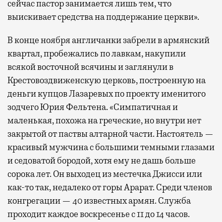
сейчас пастор занимается лишь тем, что
выискивает средства на поддержание церкви».
В конце ноября англичанки забрели в армянский
квартал, пробежались по лавкам, накупили
всякой восточной всячины и заглянули в
Крестовоздвиженскую церковь, построенную на
деньги купцов Лазаревых по проекту именитого
зодчего Юрия Фельтена. «Симпатичная и
маленькая, похожа на греческие, но внутри нет
закрытой от паствы алтарной части. Настоятель —
красивый мужчина с большими темными глазами
и седоватой бородой, хотя ему не дашь больше
сорока лет. Он выходец из местечка Джисси или
как-то так, недалеко от горы Арарат. Среди членов
конгрегации — 40 известных армян. Служба
проходит каждое воскресенье с 11 до 14 часов.