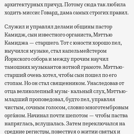
архитектурных причуд. Потому сюда так любила
ходить миссис Говард, дама самых строгих правил.
Служил и управлял делами общины пастор
Камидж, сын известного органиста, Мэттью
Камиджа — старшего. Тот с юности хорошо пел,
выучился музыке, стал капельмейстером
Йоркского собора и между прочим научил
тамошних музыкантов нотной грамоте. Мэттью-
старший очень хотел, чтобы сын пошел по его
стопам. Но он стал священником. Унаследовав от
отца великолепный музы- кальный слух, Мэттью-
младший проповедовал, будто пел, управляя
чистым, сочным голосом, словно многотембровым
оргáном. Начинал почти шепотом — чтобы паства
напряглась, вслушалась. Затем переключался на
средние регистры, повествуя о житии святых и