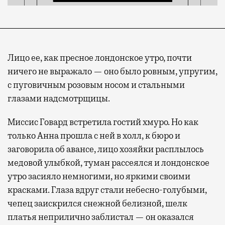
Лицо ее, как пресное лондонское утро, почти
ничего не выражало — оно было ровным, упругим,
с пуговичным розовым носом и стальными
глазами надсмотрщицы.
Миссис Говард встретила гостий хмуро. Но как
только Анна прошла с ней в холл, к бюро и
заговорила об авансе, лицо хозяйки расплылось
медовой улыбкой, туман рассеялся и лондонское
утро засияло немногими, но яркими своими
красками. Глаза вдруг стали небесно-голубыми,
чепец заискрился снежной белизной, шелк
платья неприлично заблистал — он оказался