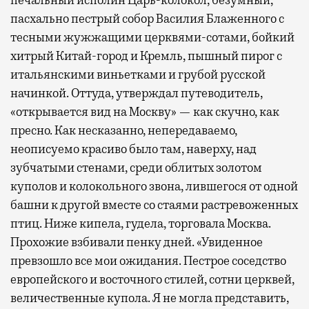
печальный исполин Царь-колокол, безумный,
пасхально пестрый собор Василия Блаженного с
тесными жужжащими церквями-сотами, бойкий
хитрый Китай-город и Кремль, пышный пирог с
итальянскими виньетками и грубой русской
начинкой. Оттуда, утверждал путеводитель,
«открывается вид на Москву» — как скучно, как
пресно. Как несказанно, непередаваемо,
неописуемо красиво было там, наверху, над
зубчатыми стенами, среди облитых золотом
куполов и колокольного звона, лившегося от одной
башни к другой вместе со стаями растревоженных
птиц. Ниже кипела, гудела, торговала Москва.
Прохожие взбивали пенку дней. «Увиденное
превзошло все мои ожидания. Пестрое соседство
европейского и восточного стилей, сотни церквей,
величественные купола. Я не могла представить,