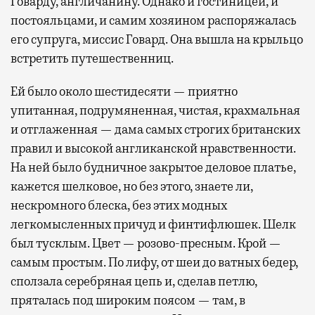
Говарду, англичанину. Однако и гостиницей, и
постояльцами, и самим хозяином распоряжалась
его супруга, миссис Говард. Она вышла на крыльцо
встретить путешественниц.
Ей было около шестидесяти — приятно
упитанная, подрумяненная, чистая, крахмальная
и отглаженная — дама самых строгих британских
правил и высокой англиканской нравственности.
На ней было будничное закрытое деловое платье,
кажется шелковое, но без этого, знаете ли,
нескромного блеска, без этих модных
легкомысленных причуд и финтифлюшек. Шелк
был тусклым. Цвет — розово-пресным. Крой —
самым простым. По лифу, от шеи до ватных бедер,
сползала серебряная цепь и, сделав петлю,
пряталась под широким поясом — там, в