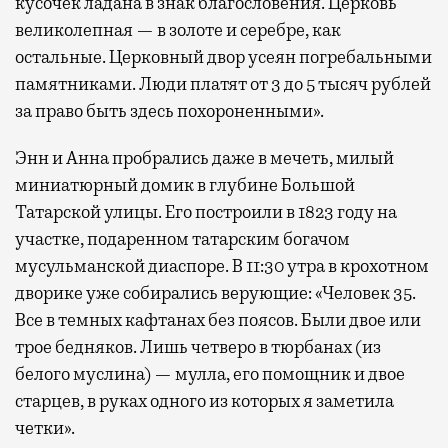
кусочек ладана в знак благословения. Церковь
великолепная — в золоте и серебре, как
остальные. Церковный двор усеян погребальными
памятниками. Люди платят от 3 до 5 тысяч рублей
за право быть здесь похороненными».
Энн и Анна пробрались даже в мечеть, милый
миниатюрный домик в глубине Большой
Татарской улицы. Его построили в 1823 году на
участке, подаренном татарским богачом
мусульманской диаспоре. В 11:30 утра в крохотном
дворике уже собирались верующие: «Человек 35.
Все в темных кафтанах без поясов. Были двое или
трое бедняков. Лишь четверо в тюрбанах (из
белого муслина) — мулла, его помощник и двое
старцев, в руках одного из которых я заметила
четки».