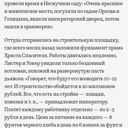
провели время в Нескучном саду: «Очень красивое
и живописное место, погуляли по садам Орлова и
Голицына, видели императорский дворец, потом
зашли в оранжереи».
Оттуда отправились на строительную площадку,
где всего месяц назад заложили фундамент храма
Христа Спасителя. Работы двигались медленно,
Листер и Уокер увидели только бездонный
котлован, похожий на разверзнутую пасть
дьявола: «Говорят, что будут его возводить 10–12
лет. И строительство обойдется в 20 миллионов
рублей. Все, что есть на стройке — лошади,
повозки и т. п., — принадлежит императору.
Платят каждому работнику отдельно — по 2–3
рубля в день. Цена за питание на каждого — 8
фунтов черного хлеба в день по 6 копеек за фунт и