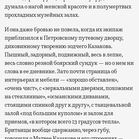
думала о нагой женской красоте и в полумертвых
прохладных музейных залах.
И она даже бровью не повела, когда их экипаж
приблизился к Петровскому путевому дворцу,
диковинному творению зодчего Казакова.
Пышный, задорный, подвижный, весь в лепке,
весь словно резной боярский сундук — но о нем ни
слова в ее дневнике. Зато почти страница об
интерьерах и мебели — «хорошо обставлен»,
«очень чист», с «зеркальными дверями, похожими
на стеклянные», «османскими диванами,
стоящими спинкой друг к другу», с танцевальной
залой «под большим куполом» и залом для
приемов, «в котором всего 13 градусов тепла».
Британцы вообще сдержанно, через губу,
говорили о Матвее Казакове и его строениях —