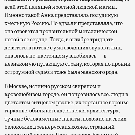
всей этой палящей яростной людской магмы.
Именно такой Анна представляла полудикую
хмельную Россию. Но едва ли представляла, что
она отзовется пронзительной металлической
нотой в ее сердце. Тогда, в октябре тридцать
девятого, в потоке с ума сводящих звуков и лиц,
она вновь по-настоящему влюбилась — в
незнакомую пугающую страну, которая по иронии
остроумной судьбы тоже была женского рода.
В Москве, истинно русском свирепом и
кроволюбивом городе, ей понравилось все: люди в
цветастом ситцевом рванье, их гортанное воронье
гарканье, обильная еда, тяжелая архитектура,
тучные белокаменные палаты, похожие на своих
белокожих древнерусских хозяев, странный