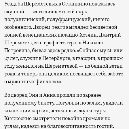
Усадьба Шереметевых в Останкино показалась
скучной — всего лишь милый парк,
полуанглийский, полуфранцузский, ничего
особенного. Дворец-театр выглядел бесцветной
копией венецианских палаццо. Хозяин, Дмитрий
Шереметев, сын графа-театрала Николая
Петровича, бывал здесь редко: «Сейчас ему 26 или
27 лет, служит в Петербурге, в гвардии, в прошлом
году женился на Шереметевой — из бедной ветви
рода, и теперь она целиком посвящает себя заботе
о мужниных финансах».
Во дворец Энн и Анна прошли по заранее
полученному билету. Погуляли по залам, увидели
коллекции картин, эстампов и скульптуры.
Княжеские смотрители покойно дремали по
углам, надеясь на благовоспитанность гостий.