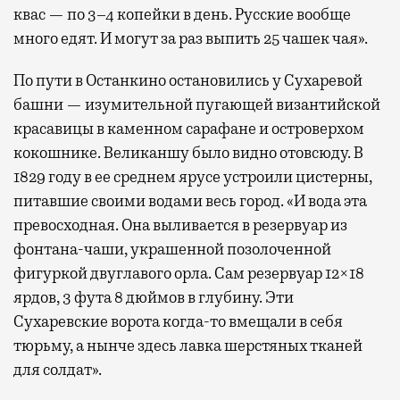
квас — по 3–4 копейки в день. Русские вообще
много едят. И могут за раз выпить 25 чашек чая».
По пути в Останкино остановились у Сухаревой
башни — изумительной пугающей византийской
красавицы в каменном сарафане и островерхом
кокошнике. Великаншу было видно отовсюду. В
1829 году в ее среднем ярусе устроили цистерны,
питавшие своими водами весь город. «И вода эта
превосходная. Она выливается в резервуар из
фонтана-чаши, украшенной позолоченной
фигуркой двуглавого орла. Сам резервуар 12×18
ярдов, 3 фута 8 дюймов в глубину. Эти
Сухаревские ворота когда-то вмещали в себя
тюрьму, а нынче здесь лавка шерстяных тканей
для солдат».