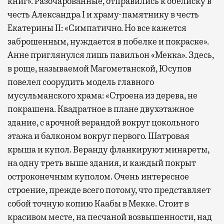
книг». Разочарованные, отправились к обелиску в
честь Александра I и храму-памятнику в честь
Екатерины II: «Симпатично. Но все кажется
заброшенным, нуждается в побелке и покраске».
Анне приглянулся лишь павильон «Мекка». Здесь,
в роще, называемой Магометанской, Юсупов
повелел соорудить модель главного
мусульманского храма: «Строена из дерева, не
покрашена. Квадратное в плане двухэтажное
здание, с арочной верандой вокруг цокольного
этажа и балконом вокруг первого. Шатровая
крыша и купол. Веранду фланкируют минареты,
на одну треть выше здания, и каждый покрыт
остроконечным куполом. Очень интересное
строение, прежде всего потому, что представляет
собой точную копию Каабы в Мекке. Стоит в
красивом месте, на песчаной возвышенности, над