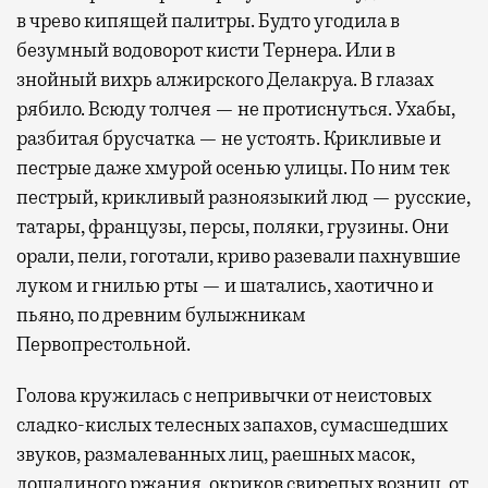
в чрево кипящей палитры. Будто угодила в
безумный водоворот кисти Тернера. Или в
знойный вихрь алжирского Делакруа. В глазах
рябило. Всюду толчея — не протиснуться. Ухабы,
разбитая брусчатка — не устоять. Крикливые и
пестрые даже хмурой осенью улицы. По ним тек
пестрый, крикливый разноязыкий люд — русские,
татары, французы, персы, поляки, грузины. Они
орали, пели, гоготали, криво разевали пахнувшие
луком и гнилью рты — и шатались, хаотично и
пьяно, по древним булыжникам
Первопрестольной.
Голова кружилась с непривычки от неистовых
сладко-кислых телесных запахов, сумасшедших
звуков, размалеванных лиц, раешных масок,
лошадиного ржания, окриков свирепых возниц, от