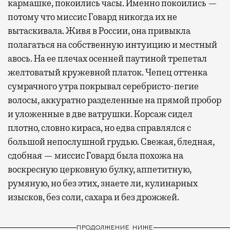
кармашке, покоились часы. Именно покоились —
потому что миссис Говард никогда их не
вытаскивала. Живя в России, она привыкла
полагаться на собственную интуицию и местный
авось. На ее плечах осенней паутиной трепетал
желтоватый кружевной платок. Чепец оттенка
сумрачного утра покрывал серебристо-пегие
волосы, аккуратно разделенные на прямой пробор
и уложенные в две ватрушки. Корсаж сидел
плотно, словно кираса, но едва справлялся с
большой непослушной грудью. Свежая, бледная,
сдобная — миссис Говард была похожа на
воскресную церковную булку, аппетитную,
румяную, но без этих, знаете ли, кулинарных
изысков, без соли, сахара и без дрожжей.
ПРОДОЛЖЕНИЕ НИЖЕ