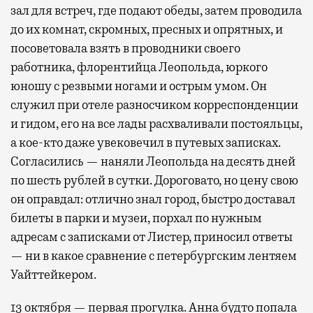
зал для встреч, где подают обеды, затем проводила
до их комнат, скромных, пресных и опрятных, и
посоветовала взять в проводники своего
работника, флорентийца Леопольда, юркого
юношу с резвыми ногами и острым умом. Он
служил при отеле разносчиком корреспонденции
и гидом, его на все лады расхваливали постояльцы,
а кое-кто даже увековечил в путевых записках.
Согласились — наняли Леопольда на десять дней
по шесть рублей в сутки. Дороговато, но цену свою
он оправдал: отлично знал город, быстро доставал
билеты в парки и музеи, порхал по нужным
адресам с записками от Листер, приносил ответы
— ни в какое сравнение с петербургским лентяем
Уайттейкером.
13 октября — первая прогулка. Анна будто попала