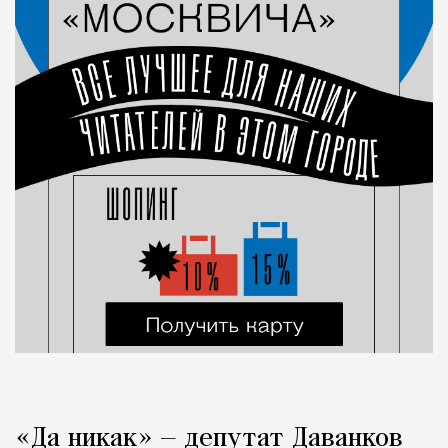
«Да никак» — депутат Даванков