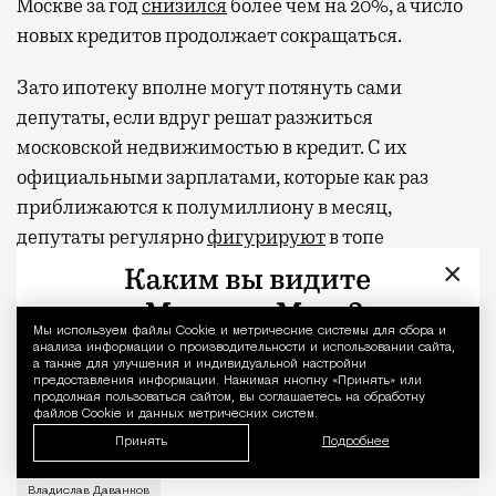
Москве за год
снизился
более чем на 20%, а число
новых кредитов продолжает сокращаться.
Зато ипотеку вполне могут потянуть сами
депутаты, если вдруг решат разжиться
московской недвижимостью в кредит. С их
официальными зарплатами, которые как раз
приближаются к полумиллиону в месяц,
депутаты регулярно
фигурируют
в топе
переоцененных профессий по данным
×
соцопросов. А под занавес текущего созыва
руководство Думы еще и пообещало
раздат
ь
Мы используем файлы Сookie и метрические системы для сбора и
Уведомление 
анализа информации о производительности и использовании сайта,
парламентариям 2 млрд рублей (сэкономленные в
а также для улучшения и индивидуальной настройки
бюджете нижней палаты) в виде премий.
предоставления информации. Нажимая кнопку «Принять» или
продолжая пользоваться сайтом, вы соглашаетесь на обработку
файлов Cookie и данных метрических систем.
Фото и видео: @amiran696969
Принять
Подробнее
Видео с репликой из интервью народного избранника
Владислав Даванков