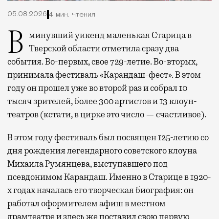
05.08.2026
4 мин. чтения
В минувший уикенд маленькая Старица в
Тверской области отметила сразу два
события. Во-первых, свое 729-летие. Во-вторых,
принимала фестиваль «Карандаш-фест». В этом
году он прошел уже во второй раз и собрал 10
тысяч зрителей, более 300 артистов и 13 клоун-
театров (кстати, в цирке это число — счастливое).
В этом году фестиваль был посвящен 125-летию со
дня рождения легендарного советского клоуна
Михаила Румянцева, выступавшего под
псевдонимом Карандаш. Именно в Старице в 1920-
х годах началась его творческая биография: он
работал оформителем афиш в местном
драмтеатре и здесь же поставил свою первую