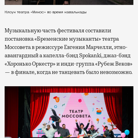
Клоун театра «Микос» во время кавалькады
Музыкальную часть фестиваля составили
постановка «Бременские музыканты» театра
Моссовета в режиссуре Евгения Марчелли, этно-
авангардный а капелла-бэнд Spokanki, джаз-бэнд
«Хоронько Оркестр» и инди-группа «Рубеж Веков»
— в финале, когда не танцевать было невозможно.