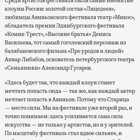
Среди артистов фестиваля были самые именитые
клоуны России: золотой состав «Лицедеев»,
любимцы Авиньонского фестиваля театр «Микос»,
обладатель премии Эдинбургского фестиваля
«Комик-Трест», «Высокие братья» Дениса
Васильева, тот самый гоголевский персонаж из
балабановского фильма «Про уродов и людей»
Анвар Либабов, основатель петербургского театра
«Семьянюки» Александр Гусаров.
«Здесь будет так, что каждый клоун станет
мечтать попасть сюда — так же, как каждый актер
мечтает попасть в Авиньон. Потому что Старица
— место силы. Мы на фестивале уже второй раз, и
точно понимаем: здесь усиливается сама сила
искусства — не только у артистов, но и у зрителей.
По масштабу фестиваль стал вдвое сильнее, и