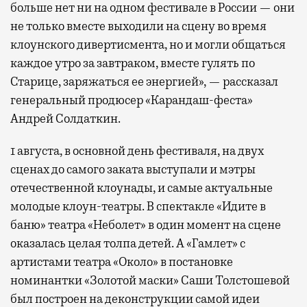
больше нет ни на одном фестивале в России — они
не только вместе выходили на сцену во время
клоунского дивертисмента, но и могли общаться
каждое утро за завтраком, вместе гулять по
Старице, заряжаться ее энергией», — рассказал
генеральный продюсер «Карандаш-феста»
Андрей Солдаткин.
1 августа, в основной день фестиваля, на двух
сценах до самого заката выступали и мэтры
отечественной клоунады, и самые актуальные
молодые клоун-театры. В спектакле «Идите в
баню» театра «Неболет» в один момент на сцене
оказалась целая толпа детей. А «Гамлет» с
артистами театра «Около» в постановке
номинантки «Золотой маски» Саши Толстошевой
был построен на деконструкции самой идеи