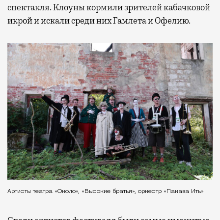
спектакля. Клоуны кормили зрителей кабачковой
икрой и искали среди них Гамлета и Офелию.
Артисты театра «Около», «Высокие братья», оркестр «Пакава Ить»