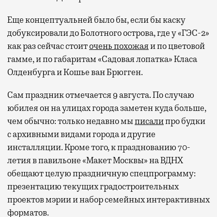
Еще концептуальней было бы, если бы каску
добуксировали до Болотного острова, где у «ГЭС-2»
как раз сейчас стоит
очень похожая
и по цветовой
гамме, и по габаритам «Садовая лопатка» Класа
Олденбурга и Кошье ван Брюгген.
Сам праздник отмечается 9 августа. По случаю
юбилея он на улицах города заметен куда больше,
чем обычно: только недавно мы
писали
про будки
с архивными видами города и другие
инсталляции. Кроме того, к празднованию 70-
летия в павильоне «Макет Москвы» на ВДНХ
обещают целую праздничную спецпрограмму:
презентацию текущих градостроительных
проектов мэрии и набор семейных интерактивных
форматов.