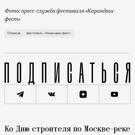
Фото: пресс-служба фестиваля «Карандаш-
фест»
В минувший уикенд маленькая Старица в Тверской об
Старица
фестиваль «Карандаш-фест»
Реклама
Редакция Москвич Mag
Ко Дню строителя по Москве-реке
Город