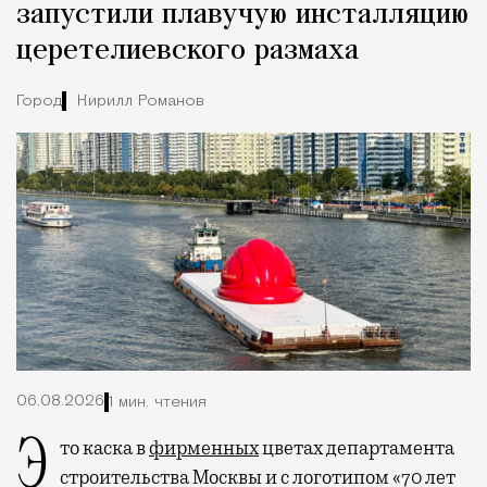
запустили плавучую инсталляцию
церетелиевского размаха
Город
Кирилл Романов
06.08.2026
1 мин. чтения
Это каска в
фирменных
цветах департамента
строительства Москвы и с логотипом «70 лет