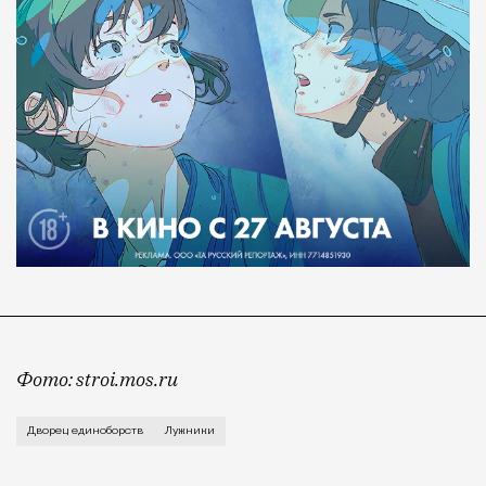
Фото: stroi.mos.ru
Окрестности главного московского стадиона прираст
Дворец единоборств
Лужники