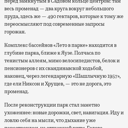
перед замкнутым в Садовом кольце центром: там
весь променад — два круга вокруг небольшого
пруда, здесь же — 490 гектаров, которые к тому же
переосмысляют под современные запросы
горожан.
Комплекс бассейнов «Лето в парке» находится в
глубине парка, ближе к Яузе. Полчаса по
тенистым аллеям, мимо велосипедистов, белок и
пенсионеров с их скандинавской ходьбой,
наконец, через легендарную «Шашлычную 1957»,
где ели Никсон и Хрущев, — это не дорога, это
променад.
После реконструкции парк стал заметно
ухоженнее: новые дорожки, свет, навигация. Иду и
ловлю себя на мысли, что дыхание уже
перестроилось на отпускной ритм. Голова,