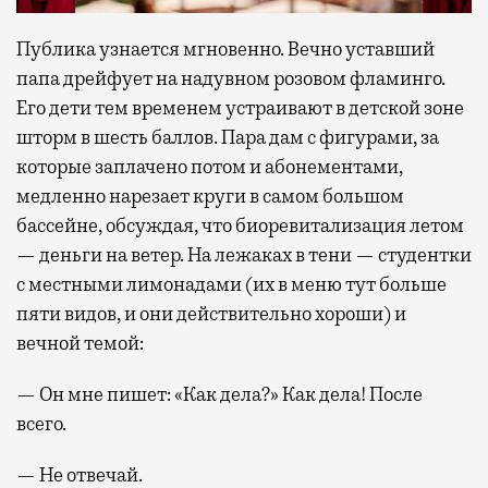
Публика узнается мгновенно. Вечно уставший
папа дрейфует на надувном розовом фламинго.
Его дети тем временем устраивают в детской зоне
шторм в шесть баллов. Пара дам с фигурами, за
которые заплачено потом и абонементами,
медленно нарезает круги в самом большом
бассейне, обсуждая, что биоревитализация летом
— деньги на ветер. На лежаках в тени — студентки
с местными лимонадами (их в меню тут больше
пяти видов, и они действительно хороши) и
вечной темой:
— Он мне пишет: «Как дела?» Как дела! После
всего.
— Не отвечай.