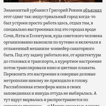
Знаменитый урбанист Григорий Ревзин
объяснял
этот сдвиг так: индустриальный город когда-то
был устроен просто: работа здесь, отдых там, в
специально выстроенных под это городах вроде
Сочи, Ялты и Ессентуков, куда советского человека
организованно вывозили по путевке и включали в
отлаженный механизм-конвейер санаторного
быта. Под эту задачу работало все, от архитектуры
до столовых и транспорта, а курортное настроение
потом транслировали кино и цветные плакаты.
Перевозить это настроение в северные деловые
метрополии никому не приходило в голову.
Расслабленная атмосфера жила в своих
заповедниках и никуда оттуда не выбиралась. А
тут вдруг вырвалась и распространяется по
мировым столицам — и Москва оказалась в числе