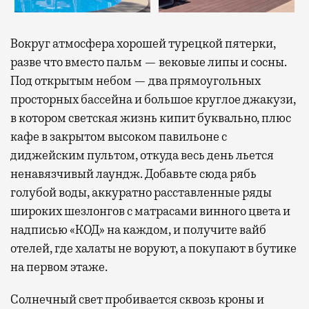
Вокруг атмосфера хорошей турецкой пятерки,
разве что вместо пальм — вековые липы и сосны.
Под открытым небом — два прямоугольных
просторных бассейна и большое круглое джакузи,
в котором светская жизнь кипит буквально, плюс
кафе в закрытом высоком павильоне с
диджейским пультом, откуда весь день льется
ненавязчивый лаундж. Добавьте сюда рябь
голубой воды, аккуратно расставленные ряды
широких шезлонгов с матрасами винного цвета и
надписью «КОД» на каждом, и получите вайб
отелей, где халаты не воруют, а покупают в бутике
на первом этаже.
Солнечный свет пробивается сквозь кроны и