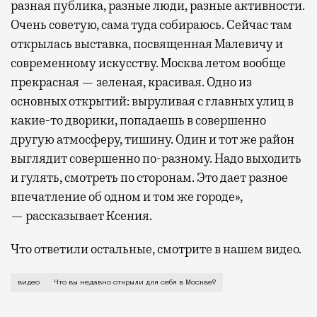
разная публика, разные люди, разные активности.
Очень советую, сама туда собираюсь. Сейчас там
открылась выставка, посвященная Малевичу и
современному искусству. Москва летом вообще
прекрасная — зеленая, красивая. Одно из
основных открытий: выруливая с главных улиц в
какие-то дворики, попадаешь в совершенно
другую атмосферу, тишину. Один и тот же район
выглядит совершенно по-разному. Надо выходить
и гулять, смотреть по сторонам. Это дает разное
впечатление об одном и том же городе»,
— рассказывает Ксения.
Что ответили остальные, смотрите в нашем видео.
Летняя Москва располагает к прогулкам. Мы вышли с
видео
Что вы недавно открыли для себя в Москве?