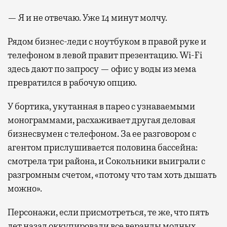
— Я и не отвечаю. Уже 14 минут молчу.
Рядом бизнес-леди с ноутбуком в правой руке и
телефоном в левой правит презентацию. Wi-Fi
здесь дают по запросу — офис у воды из мема
превратился в рабочую опцию.
У бортика, укутанная в парео с узнаваемыми
монограммами, расхаживает другая деловая
бизнесвумен с телефоном. За ее разговором с
агентом прислушивается половина бассейна:
смотрела три района, и Сокольники выиграли с
разгромным счетом, «потому что там хоть дышать
можно».
Персонажи, если присмотреться, те же, что пять
лет назад оккупировали все веранды модных