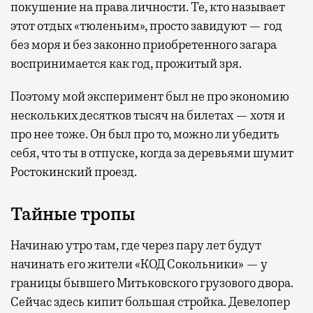
покушение на права личности. Те, кто называет
этот отдых «тюленьим», просто завидуют — год
без моря и без законно приобретенного загара
воспринимается как год, прожитый зря.
Поэтому мой эксперимент был не про экономию
нескольких десятков тысяч на билетах — хотя и
про нее тоже. Он был про то, можно ли убедить
себя, что ты в отпуске, когда за деревьями шумит
Ростокинский проезд.
Тайные тропы
Начинаю утро там, где через пару лет будут
начинать его жители «КОД Сокольники» — у
границы бывшего Митьковского грузового двора.
Сейчас здесь кипит большая стройка. Девелопер