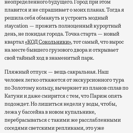
неопределенного будущего. Город при этом
плавится и не спрашивает о моих планах. Тогда я
решила себя обмануть и устроить модный
staycation — прожить полноценный курортный
день, не покидая города. Точка старта — новый
квартал
«КОД Сокольники»
, тот самый, что вырос
на месте бывшего грузового двора и открывает
свой тайный ход в знаменитый парк.
Пляжный отпуск — вещь сакральная. Наш
человек легко откажется от экскурсионного тура
по Золотому кольцу, вычеркнет из планов сплав по
Катуни и даже смирится с тем, что Париж опять
подождет. Но лишиться недели у воды, чтобы,
лежа у бассейна в новом купальнике,
перебрасываться с такими же расслабленными
соседями светскими репликами, это уже