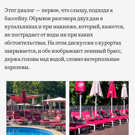
Этот диалог — первое, что слышу, подходя к
бассейну. Обрывок разговора двух дам в
купальниках и при макияже, который, кажется,
не пострадает от воды ни при каких
обстоятельствах. На этом дискуссия о курортах
закрывается, и обе изображают ленивый брасс,
держа головы над водой, словно ватерпольные
королевы.