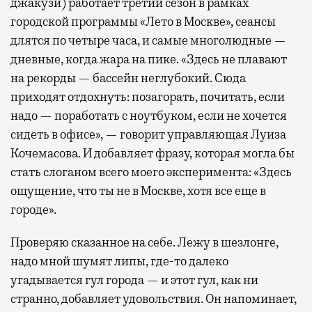
джакузи) работает третий сезон в рамках
городской программы «Лето в Москве», сеансы
длятся по четыре часа, и самые многолюдные —
дневные, когда жара на пике. «Здесь не плавают
на рекорды — бассейн неглубокий. Сюда
приходят отдохнуть: позагорать, почитать, если
надо — поработать с ноутбуком, если не хочется
сидеть в офисе», — говорит управляющая Луиза
Кочемасова. И добавляет фразу, которая могла бы
стать слоганом всего моего эксперимента: «Здесь
ощущение, что ты не в Москве, хотя все еще в
городе».
Проверяю сказанное на себе. Лежу в шезлонге,
надо мной шумят липы, где-то далеко
угадывается гул города — и этот гул, как ни
странно, добавляет удовольствия. Он напоминает,