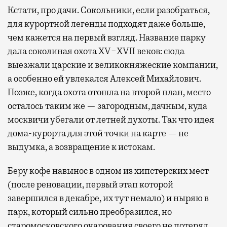
Кстати, про дачи. Сокольники, если разобраться,
для курортной легенды подходят даже больше,
чем кажется на первый взгляд. Название парку
дала соколиная охота XV−XVII веков: сюда
выезжали царские и великокняжеские компании,
а особенно ей увлекался Алексей Михайлович.
Позже, когда охота отошла на второй план, место
осталось таким же — загородным, дачным, куда
москвичи убегали от летней духоты. Так что идея
дома-курорта для этой точки на карте — не
выдумка, а возвращение к истокам.
Беру кофе навынос в одном из хипстерских мест
(после реновации, первый этап которой
завершился в декабре, их тут немало) и ныряю в
парк, который сильно преобразился, но
старомосковского очарования своего не потерял.