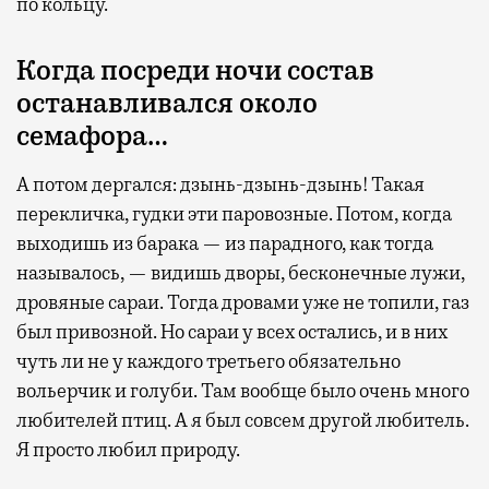
по кольцу.
Когда посреди ночи состав
Бизнес-зал становится местом, где можно
останавливался около
провести переговоры, поработать или просто
семафора…
выпить кофе, наблюдая сквозь панорамные
окна за тем, как взлетают и садятся
А потом дергался: дзынь-дзынь-дзынь! Такая
самолеты. В Москве нет недостатка
перекличка, гудки эти паровозные. Потом, когда
в лаунжах. В аэропортах их обычно
выходишь из барака — из парадного, как тогда
несколько — в разных зонах воздушных
называлось, — видишь дворы, бесконечные лужи,
гаваней. На некоторых вокзалах — тоже.
дровяные сараи. Тогда дровами уже не топили, газ
Лаунжи доступны на Ленинградском,
был привозной. Но сараи у всех остались, и в них
Павелецком, Казанском, Ярославском
чуть ли не у каждого третьего обязательно
и Курском вокзалах.
Попасть в бизнес-залы
вольерчик и голуби. Там вообще было очень много
могут держатели карт Mir Supreme. Причем
любителей птиц. А я был совсем другой любитель.
не только в столице. Всего доступно более
Я просто любил природу.
1000 бизнес-залов по всему миру.