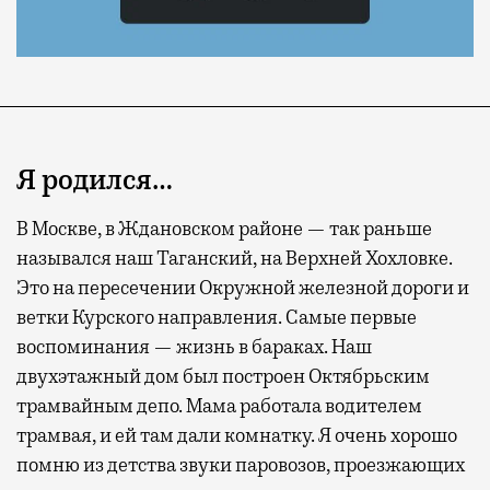
Я родился…
В Москве, в Ждановском районе — так раньше
назывался наш Таганский, на Верхней Хохловке.
Это на пересечении Окружной железной дороги и
Современный путешественник часто берет
ветки Курского направления. Самые первые
с собой не только чемодан, но и ноутбук.
воспоминания — жизнь в бараках. Наш
А ожидание рейса все чаще превращается
двухэтажный дом был построен Октябрьским
не в потерянное время, а в возможность
трамвайным депо. Мама работала водителем
спокойно закончить дела или спланировать
трамвая, и ей там дали комнатку. Я очень хорошо
активности в путешествии, например
помню из детства звуки паровозов, проезжающих
забронировать нужные билеты и рестораны.