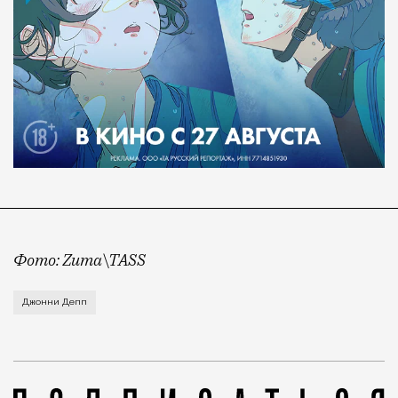
Фото: Zuma\TASS
Новости как будто из параллельной реальности: у ак
Джонни Депп