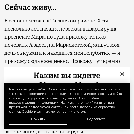
Сейчас живу…
В основном тоже в Таганском районе. Хотя
несколько лет назад я переехал в квартиру на
проспекте Мира, но туда прихожу только
ночевать. А здесь, на Марксистской, живут моя
дочь с внуками и находится моя голубятня — я
прихожу сюда ежедневно. Провожу тут время с
утра до вечера.
×
Моя голубятня стоит на этой крыше с 1992 года. Я
целый день кручусь здесь с птицами и внуками.
Мы используем файлы Сookie и метрические системы для сбора и
Уведомление 
анализа информации о производительности и использовании сайта,
Слежу за чердаком, делаю уборку. За голубями у
а также для улучшения и индивидуальной настройки
предоставления информации. Нажимая кнопку «Принять» или
меня приглядывают ветеринары. Они приезжают
продолжая пользоваться сайтом, вы соглашаетесь на обработку
файлов Cookie и данных метрических систем.
практически каждый месяц, берут помет на
Принять
Подробнее
анализ и проверяют птиц на бактериологические
заболевания, а также на вирусы.