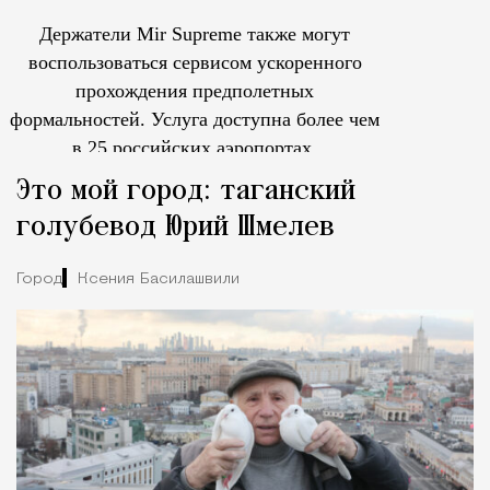
Держатели Mir Supreme также могут
воспользоваться сервисом ускоренного
прохождения предполетных
формальностей.
Услуга доступна более чем
в 25 российских аэропортах.
Tcпециальный проектКаждый москвич знает — отпуск нач
Это мой город: таганский
голубевод Юрий Шмелев
Город
Ксения Басилашвили