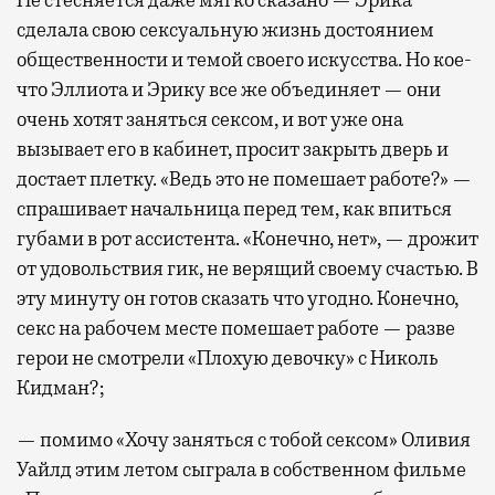
Не стесняется даже мягко сказано — Эрика
сделала свою сексуальную жизнь достоянием
общественности и темой своего искусства. Но кое-
что Эллиота и Эрику все же объединяет — они
очень хотят заняться сексом, и вот уже она
вызывает его в кабинет, просит закрыть дверь и
достает плетку. «Ведь это не помешает работе?» —
спрашивает начальница перед тем, как впиться
губами в рот ассистента. «Конечно, нет», — дрожит
от удовольствия гик, не верящий своему счастью. В
эту минуту он готов сказать что угодно. Конечно,
секс на рабочем месте помешает работе — разве
герои не смотрели «Плохую девочку» с Николь
Кидман?;
— помимо «Хочу заняться с тобой сексом» Оливия
Уайлд этим летом сыграла в собственном фильме