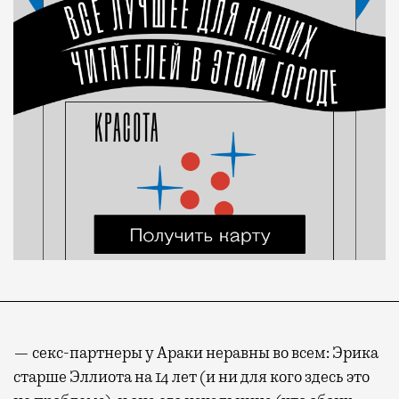
— секс-партнеры у Араки неравны во всем: Эрика
старше Эллиота на 14 лет (и ни для кого здесь это