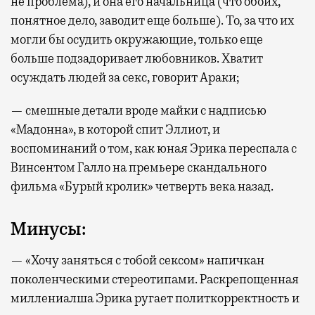
не проблема), и она его начальница (что обоих,
понятное дело, заводит еще больше). То, за что их
могли бы осудить окружающие, только еще
больше подзадоривает любовников. Хватит
осуждать людей за секс, говорит Араки;
— смешные детали вроде майки с надписью
«Мадонна», в которой спит Эллиот, и
воспоминаний о том, как юная Эрика переспала с
Винсентом Галло на премьере скандального
фильма «Бурый кролик» четверть века назад.
Минусы:
— «Хочу заняться с тобой сексом» напичкан
поколенческими стереотипами. Раскрепощенная
миллениалша Эрика ругает политкорректность и