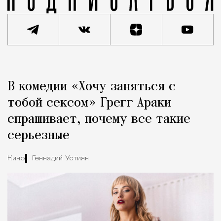
Реклама
Редакция Москвич Mag
В комедии «Хочу заняться с
Город
тобой сексом» Грегг Араки
спрашивает, почему все такие
серьезные
Кино
Геннадий Устиян