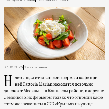
Рестораны и бары
Светлана Кесоян
07.08.2026
3 мин. чтения
Настоящая итальянская ферма и кафе при
ней Fattoria Marian находятся довольно
далеко от Москвы — в Клинском районе, в деревне
Семенково, но фермеры только что открыли кафе
с тем же названием в ЖК «Крылья» на улице