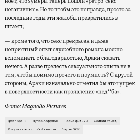
ноет, что зумеры теперь пошли «ретро-секс-
негативные». Не то чтобы это неправда, просто за
последние годы эти жалобы превратились в
штамп;
— кроме того, что секс прекрасен и даже
неприятный опыт служебного романа можно
вспоминать с благодарностью, Араки сказать
нечего. А разве прелесть сексуального опыта не в
том, чтобы помимо прочего и поумнеть? С другой
стороны, Араки изначально отметил бы этот упрек
в поверхностности как проявление «нед**ба».
Фото: Magnolia Pictures
В первой же сцене своего нового фильма Грегг Арак
Грегг Араки
Купер Хоффман
новые фильмы
Оливия Уайлд
Хочу заняться с тобой сексом
Чарли XCX