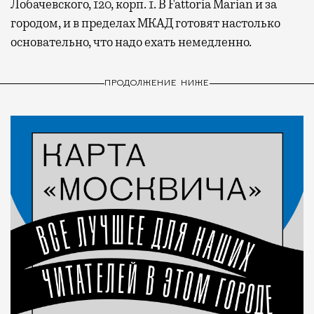
Лобачевского, 120, корп. 1. В Fattoria Marian и за
городом, и в пределах МКАД готовят настолько
основательно, что надо ехать немедленно.
ПРОДОЛЖЕНИЕ НИЖЕ