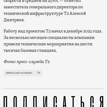
скорости в среднем на 25%», — отметил
заместитель генерального директора по
технической инфраструктуре Т2 Алексей
Дмитриев.
Работу над проектом Т2 начал в декабре 2025 года.
За несколько месяцев специалисты компании
провели технические мероприятия на шести
тысячах базовых станциях.
Фото: пресс-служба Т2
Мобильный оператор Т2 завершил работы по увеличе
мобильный интернет
Т2