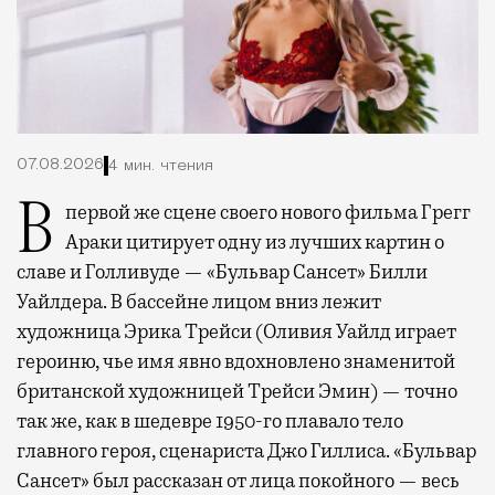
07.08.2026
4 мин. чтения
В первой же сцене своего нового фильма Грегг
Араки цитирует одну из лучших картин о
славе и Голливуде — «Бульвар Сансет» Билли
Уайлдера. В бассейне лицом вниз лежит
художница Эрика Трейси (Оливия Уайлд играет
героиню, чье имя явно вдохновлено знаменитой
британской художницей Трейси Эмин) — точно
так же, как в шедевре 1950-го плавало тело
главного героя, сценариста Джо Гиллиса. «Бульвар
Сансет» был рассказан от лица покойного — весь