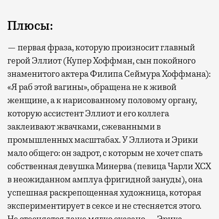
Плюсы:
— первая фраза, которую произносит главный
герой Эллиот (Купер Хоффман, сын покойного
знаменитого актера Филипа Сеймура Хоффмана):
«Я раб этой вагины», обращена не к живой
женщине, а к нарисованному половому органу,
которую ассистент Эллиот и его коллега
заклеивают жвачками, сжеванными в
промышленных масштабах. У Эллиота и Эрики
мало общего: он задрот, с которым не хочет спать
собственная девушка Минерва (певица Чарли XCX
в неожиданном амплуа фригидной зануды), она
успешная раскрепощенная художница, которая
экспериментирует в сексе и не стесняется этого.