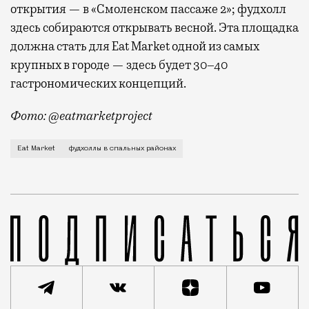
открытия — в «Смоленском пассаже 2»; фудхолл
здесь собираются открывать весной. Эта площадка
должна стать для Eat Market одной из самых
крупных в городе — здесь будет 30–40
гастрономических концепций.
Фото: @eatmarketproject
Но начнет, кажется, со «Смоленского пассажа 2» — 
Eat Market
фудхоллы в спальных районах