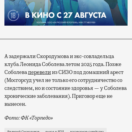
А задержали Скородумова и экс-совладельца
клуба Леонида Соболева летом 2025 года. Позже
Соболева
перевели
из СИЗО под домашний арест
(Мосгорсуд учел не только его сотрудничество со
следствием, но и состояние здоровья — у Соболева
хронические заболевания). Приговор еще не
вынесен.
Фото: ФК «Торпедо»
История с выходом ФК «Торпедо» в Российскую премь
Валерий Скородумов
выход в РПЛ
договорное судейство