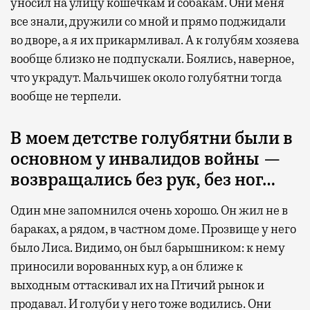
уносил на улицу кошечкам и собакам. Они меня
все знали, дружили со мной и прямо поджидали
во дворе, а я их прикармливал. А к голубям хозяева
вообще близко не подпускали. Боялись, наверное,
что украдут. Мальчишек около голубятни тогда
вообще не терпели.
В моем детстве голубятни были в
основном у инвалидов войны —
возвращались без рук, без ног…
Один мне запомнился очень хорошо. Он жил не в
бараках, а рядом, в частном доме. Прозвище у него
было Лиса. Видимо, он был барышником: к нему
приносили ворованных кур, а он ближе к
выходным оттаскивал их на Птичий рынок и
продавал. И голуби у него тоже водились. Они