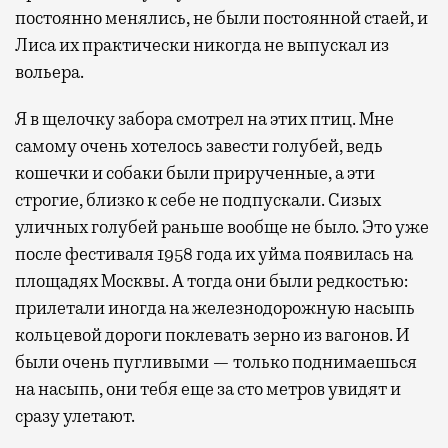
постоянно менялись, не были постоянной стаей, и
Лиса их практически никогда не выпускал из
вольера.
Я в щелочку забора смотрел на этих птиц. Мне
самому очень хотелось завести голубей, ведь
кошечки и собаки были прирученные, а эти
строгие, близко к себе не подпускали. Сизых
уличных голубей раньше вообще не было. Это уже
после фестиваля 1958 года их уйма появилась на
площадях Москвы. А тогда они были редкостью:
прилетали иногда на железнодорожную насыпь
кольцевой дороги поклевать зерно из вагонов. И
были очень пугливыми — только поднимаешься
на насыпь, они тебя еще за сто метров увидят и
сразу улетают.