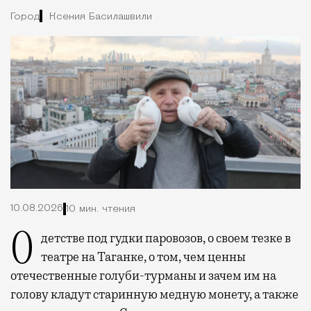
Город
Ксения Басилашвили
10.08.2026
10 мин. чтения
О детстве под гудки паровозов, о своем тезке в
театре на Таганке, о том, чем ценны
отечественные голуби-турманы и зачем им на
голову кладут старинную медную монету, а также