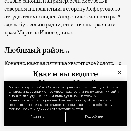
старые районы. Например, если смотреть в
северном направлении, в сторону Лефортово, то
оттуда отлично виден Андроников монастырь. А
здесь, буквально рядом, стоит очень красивый
храм Мартина Исповедника.
Любимый район…
Конечно, каждая лягушка хвалит свое болото. Но
×
родной Таганский район действительно
красивый. Я замечаю, как много здесь сейчас
благоустроено. Это просто не сравнится с тем, что
Мы используем файлы Сookie и метрические системы для сбора и
Уведомление 
анализа информации о производительности и использовании сайта,
было в моем детстве, когда мы к дому шли в
а также для улучшения и индивидуальной настройки
предоставления информации. Нажимая кнопку «Принять» или
резиновых сапогах и месили грязь.
продолжая пользоваться сайтом, вы соглашаетесь на обработку
файлов Cookie и данных метрических систем.
Принять
Подробнее
Люблю гулять…