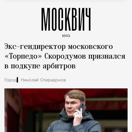
МОСКВИЧ
MAG
Введите ключевые слова для поиска статей
Экс-гендиректор московского
«Торпедо» Скородумов признался
в подкупе арбитров
Город
Николай Спиридонов