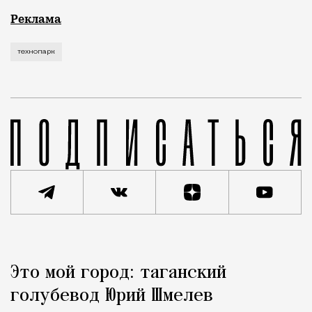
Рекламные кампании техники редко выходят за рамк
Реклама
технопарк
Реклама
Редакция Москвич Mag
Это мой город: таганский
Город
голубевод Юрий Шмелев