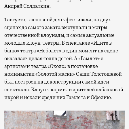
Андрей Солдаткин.
1 августа, в основной день фестиваля, на двух
сценах до самого заката выступали и мэтры
отечественной клоунады, и самые актуальные
молодые клоун-театры. В спектакле «Идите в
баню» театра «Неболет» в один момент на сцене
оказалась целая толпа детей. А «Гамлет» с
артистами театра «Около» в постановке
номинантки «Золотой маски» Саши Толстошевой
был построен на деконструкции самой идеи
спектакля. Клоуны кормили зрителей кабачковой
икрой и искали среди них Гамлета и Офелию.