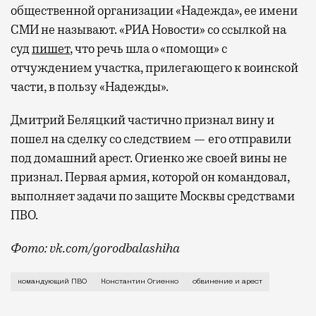
общественной организации «Надежда», ее имени
СМИ не называют. «РИА Новости» со ссылкой на
суд
пишет
, что речь шла о «помощи» с
отчуждением участка, прилегающего к воинской
части, в пользу «Надежды».
Дмитрий Беляцкий частично признал вину и
пошел на сделку со следствием — его отправили
под домашний арест. Огиенко же своей вины не
признал. Первая армия, которой он командовал,
выполняет задачи по защите Москвы средствами
ПВО.
Фото: vk.com/gorodbalashiha
Генерал-майор Константин Огиенко был командующим
командующий ПВО
Константин Огиенко
обвинение и арест