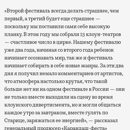
«Второй фестиваль всегда делать страшнее, чем
первый, а третий будет еще страшнее —
поскольку мы поставили сами себе высокую
планку. В этом году мы собрали 13 клоун-театров
— счастливое число в цирке. Нашему фестивалю
уже два года, начиная со второго года ребенок
начинает осознавать мир, так же и фестиваль
начинает собирать в себе новые жанры. За эти два
дня я получил немало комментариев от артистов,
что атмосфера настолько крутая, что такой
больше нет ни на одном фестивале в России — они
не только вместе выходили на сцену во время
клоунского дивертисмента, но и могли общаться
каждое утро за завтраком, вместе гулять по
Старице, заряжаться ее энергией», — рассказал
генеральный продюсер «Карандаш-феста»