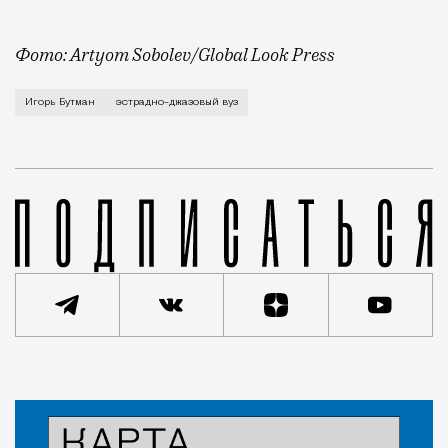
Фото: Artyom Sobolev/Global Look Press
Об этом народный артист России и джазмен Игорь Бу
Игорь Бутман
эстрадно-джазовый вуз
Новость
Николай Спиридонов
Город