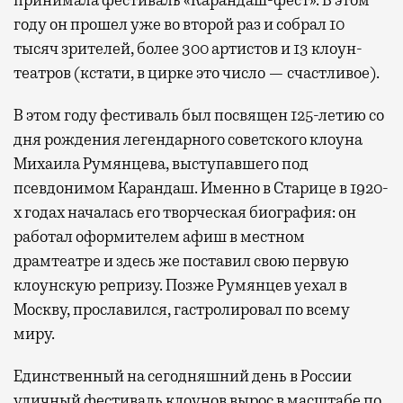
принимала фестиваль «Карандаш-фест». В этом
году он прошел уже во второй раз и собрал 10
тысяч зрителей, более 300 артистов и 13 клоун-
театров (кстати, в цирке это число — счастливое).
В этом году фестиваль был посвящен 125-летию со
дня рождения легендарного советского клоуна
Михаила Румянцева, выступавшего под
псевдонимом Карандаш. Именно в Старице в 1920-
х годах началась его творческая биография: он
работал оформителем афиш в местном
драмтеатре и здесь же поставил свою первую
клоунскую репризу. Позже Румянцев уехал в
Москву, прославился, гастролировал по всему
миру.
Единственный на сегодняшний день в России
уличный фестиваль клоунов вырос в масштабе по