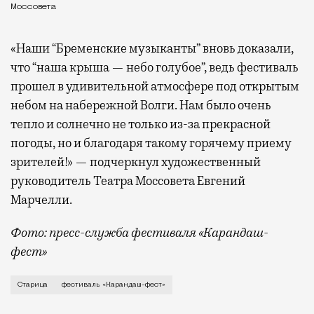
Моссовета
«Наши “Бременские музыканты” вновь доказали,
что “наша крыша — небо голубое”, ведь фестиваль
прошел в удивительной атмосфере под открытым
небом на набережной Волги. Нам было очень
тепло и солнечно не только из-за прекрасной
погоды, но и благодаря такому горячему приему
зрителей!» — подчеркнул художественный
руководитель Театра Моссовета Евгений
Марчелли.
Фото: пресс-служба фестиваля «Карандаш-
фест»
В минувший уикенд маленькая Старица в Тверской об
Старица
фестиваль «Карандаш-фест»