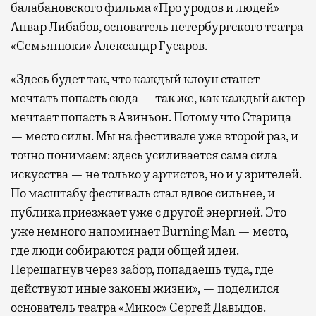
балабановского фильма «Про уродов и людей»
Анвар Либабов, основатель петербургского театра
«Семьянюки» Александр Гусаров.
«Здесь будет так, что каждый клоун станет
мечтать попасть сюда — так же, как каждый актер
мечтает попасть в Авиньон. Потому что Старица
— место силы. Мы на фестивале уже второй раз, и
точно понимаем: здесь усиливается сама сила
искусства — не только у артистов, но и у зрителей.
По масштабу фестиваль стал вдвое сильнее, и
публика приезжает уже с другой энергией. Это
уже немного напоминает Burning Man — место,
где люди собираются ради общей идеи.
Перешагнув через забор, попадаешь туда, где
действуют иные законы жизни», — поделился
основатель театра «Микос» Сергей Давыдов.