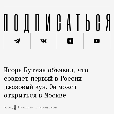
Реклама
Редакция Москвич Mag
Игорь Бутман объявил, что
Город
создает первый в России
джазовый вуз. Он может
открыться в Москве
Город
Николай Спиридонов