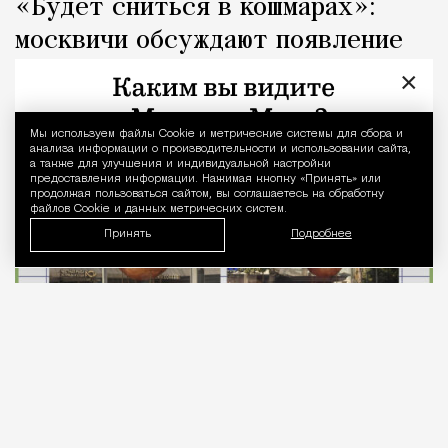
«Будет сниться в кошмарах»:
москвичи обсуждают появление
гигантского Колобка на Арбате
×
Город
Николай Спиридонов
Мы используем файлы Сookie и метрические системы для сбора и
Уведомление 
анализа информации о производительности и использовании сайта,
а также для улучшения и индивидуальной настройки
предоставления информации. Нажимая кнопку «Принять» или
продолжая пользоваться сайтом, вы соглашаетесь на обработку
файлов Cookie и данных метрических систем.
Принять
Подробнее
07.08.2026
1 мин. чтения