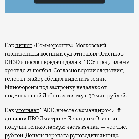
Как
пишет
«Коммерсантъ», Московский
гарнизонный военный суд отправил Огиенко в
СИЗО и после передачи дела в ГВСУ продлил ему
арест до 27 ноября. Согласно версии следствия,
генерал-майор обещал выделить земли
Минобороны под застройку недалеко от
подмосковной Лобни за взятку в 30 млн рублей.
Как
уточняет
ТАСС, вместе с командиром 4-й
дивизии ПВО Дмитрием Беляцким Огиенко
получил только первую часть взятки — 500 тыс.
рублей. Деньги передала руководительница