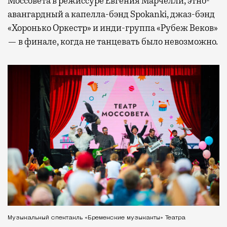
Моссовета в режиссуре Евгения Марчелли, этно-
авангардный а капелла-бэнд Spokanki, джаз-бэнд
«Хоронько Оркестр» и инди-группа «Рубеж Веков»
— в финале, когда не танцевать было невозможно.
Музыкальный спектакль «Бременские музыканты» Театра