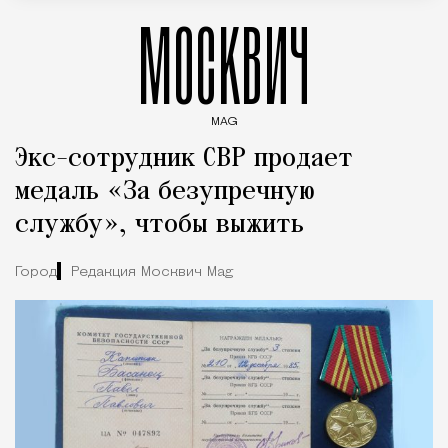
МОСКВИЧ
MAG
Введите ключевые слова для поиска статей
Экс-сотрудник СВР продает
медаль «За безупречную
службу», чтобы выжить
Город
Редакция Москвич Mag