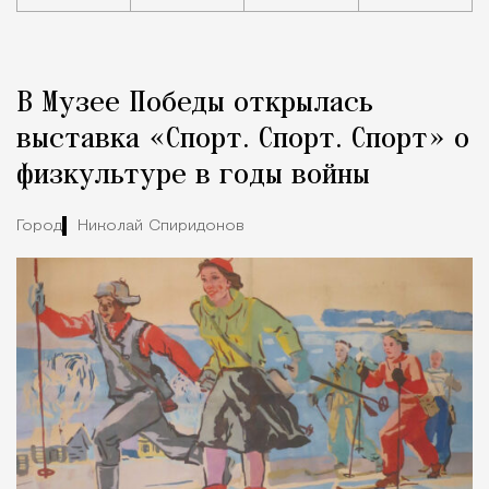
Реклама
Редакция Москвич Mag
В Музее Победы открылась
Город
выставка «Спорт. Спорт. Спорт» о
физкультуре в годы войны
Город
Николай Спиридонов