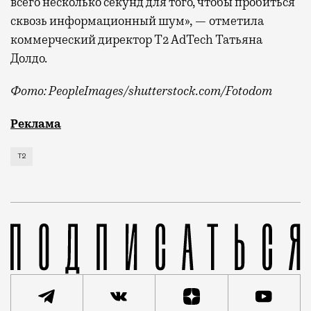
всего несколько секунд для того, чтобы пробиться
сквозь информационный шум», — отметила
коммерческий директор Т2 AdTech Татьяна
Долдо.
Фото: PeopleImages/shutterstock.com/Fotodom
Мобильный оператор Т2 изучил модели интернет-потр
Реклама
Т2