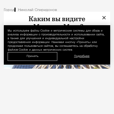
Город
Николай Спиридонов
×
Мы используем файлы Сookie и метрические системы для сбора и
Уведомление 
анализа информации о производительности и использовании сайта,
а также для улучшения и индивидуальной настройки
предоставления информации. Нажимая кнопку «Принять» или
продолжая пользоваться сайтом, вы соглашаетесь на обработку
файлов Cookie и данных метрических систем.
Принять
Подробнее
08.08.2026
1 мин. чтения
Обычные прямые небоскребы окончательно
вышли из моды: новый проект в «Сити»
предлагает две башни, которые изгибаются
навстречу друг другу так, словно они танцуют и