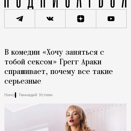
Реклама
Редакция Москвич Mag
В комедии «Хочу заняться с
Город
тобой сексом» Грегг Араки
спрашивает, почему все такие
серьезные
Кино
Геннадий Устиян