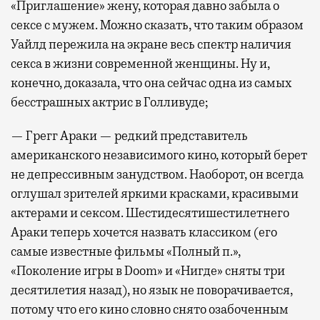
«Приглашение» жену, которая давно забыла о
сексе с мужем. Можно сказать, что таким образом
Уайлд пережила на экране весь спектр наличия
секса в жизни современной женщины. Ну и,
конечно, доказала, что она сейчас одна из самых
бесстрашных актрис в Голливуде;
— Грегг Араки — редкий представитель
американского независимого кино, который берет
не депрессивным занудством. Наоборот, он всегда
оглушал зрителей яркими красками, красивыми
актерами и сексом. Шестидесятишестилетнего
Араки теперь хочется назвать классиком (его
самые известные фильмы «Полный п.»,
«Поколение игры в Doom» и «Нигде» сняты три
десятилетия назад), но язык не поворачивается,
потому что его кино словно снято озабоченным