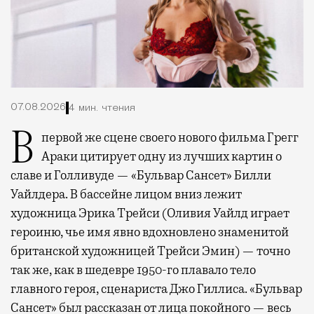
07.08.2026
4 мин. чтения
В первой же сцене своего нового фильма Грегг
Араки цитирует одну из лучших картин о
славе и Голливуде — «Бульвар Сансет» Билли
Уайлдера. В бассейне лицом вниз лежит
художница Эрика Трейси (Оливия Уайлд играет
героиню, чье имя явно вдохновлено знаменитой
британской художницей Трейси Эмин) — точно
так же, как в шедевре 1950-го плавало тело
главного героя, сценариста Джо Гиллиса. «Бульвар
Сансет» был рассказан от лица покойного — весь