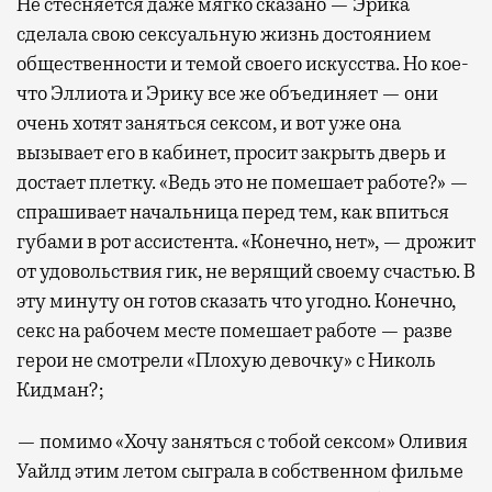
Не стесняется даже мягко сказано — Эрика
сделала свою сексуальную жизнь достоянием
общественности и темой своего искусства. Но кое-
что Эллиота и Эрику все же объединяет — они
очень хотят заняться сексом, и вот уже она
вызывает его в кабинет, просит закрыть дверь и
достает плетку. «Ведь это не помешает работе?» —
спрашивает начальница перед тем, как впиться
губами в рот ассистента. «Конечно, нет», — дрожит
от удовольствия гик, не верящий своему счастью. В
эту минуту он готов сказать что угодно. Конечно,
секс на рабочем месте помешает работе — разве
герои не смотрели «Плохую девочку» с Николь
Кидман?;
— помимо «Хочу заняться с тобой сексом» Оливия
Уайлд этим летом сыграла в собственном фильме