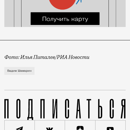
Фото: Илья Питалев/РИА Новости
Приговор вынес сегодня Московский гарнизонный вое
Вадим Шамарин