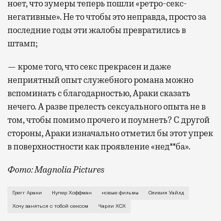
ноет, что зумеры теперь пошли «ретро-секс-
негативные». Не то чтобы это неправда, просто за
последние годы эти жалобы превратились в
штамп;
— кроме того, что секс прекрасен и даже
неприятный опыт служебного романа можно
вспоминать с благодарностью, Араки сказать
нечего. А разве прелесть сексуального опыта не в
том, чтобы помимо прочего и поумнеть? С другой
стороны, Араки изначально отметил бы этот упрек
в поверхностности как проявление «нед**ба».
Фото: Magnolia Pictures
В первой же сцене своего нового фильма Грегг Арак
Грегг Араки
Купер Хоффман
новые фильмы
Оливия Уайлд
Хочу заняться с тобой сексом
Чарли XCX