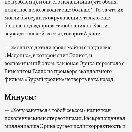
не проблема), и она его начальница (что обоих,
понятное дело, заводит еще больше). То, за что их
могли бы осудить окружающие, только еще
больше подзадоривает любовников. Хватит
осуждать людей за секс, говорит Араки;
— смешные детали вроде майки с надписью
«Мадонна», в которой спит Эллиот, и
воспоминаний о том, как юная Эрика переспала с
Винсентом Галло на премьере скандального
фильма «Бурый кролик» четверть века назад.
Минусы:
— «Хочу заняться с тобой сексом» напичкан
поколенческими стереотипами. Раскрепощенная
миллениалша Эрика ругает политкорректность и