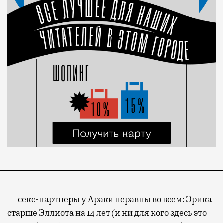
— секс-партнеры у Араки неравны во всем: Эрика
старше Эллиота на 14 лет (и ни для кого здесь это