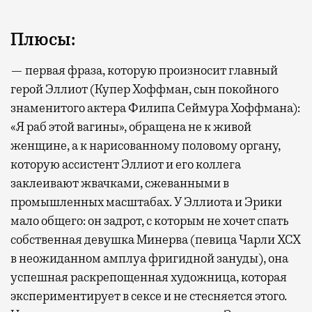
Плюсы:
— первая фраза, которую произносит главный
герой Эллиот (Купер Хоффман, сын покойного
знаменитого актера Филипа Сеймура Хоффмана):
«Я раб этой вагины», обращена не к живой
женщине, а к нарисованному половому органу,
которую ассистент Эллиот и его коллега
заклеивают жвачками, сжеванными в
промышленных масштабах. У Эллиота и Эрики
мало общего: он задрот, с которым не хочет спать
собственная девушка Минерва (певица Чарли XCX
в неожиданном амплуа фригидной зануды), она
успешная раскрепощенная художница, которая
экспериментирует в сексе и не стесняется этого.