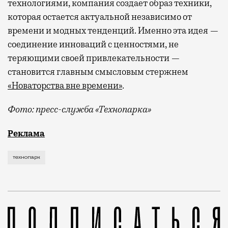
технологиями, компания создает образ техники,
которая остается актуальной независимо от
времени и модных тенденций. Именно эта идея —
соединение инноваций с ценностями, не
теряющими своей привлекательности —
становится главным смысловым стержнем
«Новаторства вне времени»
.
Фото: пресс-служба «Технопарка»
Рекламные кампании техники редко выходят за рамк
Реклама
технопарк