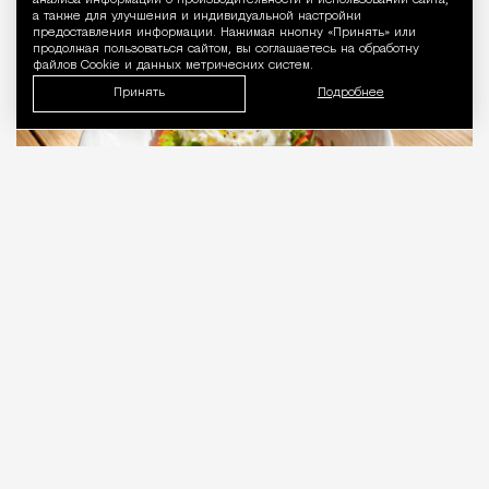
анализа информации о производительности и использовании сайта,
Рестораны и бары
Светлана Кесоян
а также для улучшения и индивидуальной настройки
предоставления информации. Нажимая кнопку «Принять» или
продолжая пользоваться сайтом, вы соглашаетесь на обработку
файлов Cookie и данных метрических систем.
Принять
Подробнее
07.08.2026
3 мин. чтения
Настоящая итальянская ферма и кафе при
ней Fattoria Marian находятся довольно
далеко от Москвы — в Клинском районе, в деревне
Семенково, но фермеры только что открыли кафе
с тем же названием в ЖК «Крылья» на улице