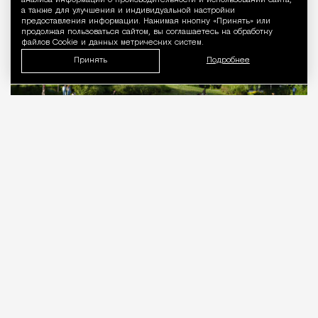
анализа информации о производительности и использовании сайта,
а также для улучшения и индивидуальной настройки
предоставления информации. Нажимая кнопку «Принять» или
продолжая пользоваться сайтом, вы соглашаетесь на обработку
файлов Cookie и данных метрических систем.
Принять
Подробнее
07.08.2026
5 мин. чтения
Квадратные метры, планировки, вид из окон.
Конечно, на это обращают внимание при
покупке жилья. Но не только. Все больше
москвичей отмечают, что хотят жить рядом с
зелеными зонами и водоемами, чтобы суеты и
пробок было меньше, а спокойствия и идиллии