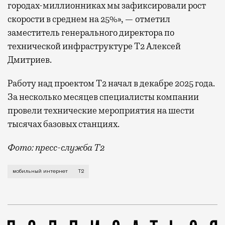
городах-миллионниках мы зафиксировали рост
скорости в среднем на 25%», — отметил
заместитель генерального директора по
технической инфраструктуре Т2 Алексей
Дмитриев.
Работу над проектом Т2 начал в декабре 2025 года.
За несколько месяцев специалисты компании
провели технические мероприятия на шести
тысячах базовых станциях.
Фото: пресс-служба Т2
Мобильный оператор Т2 завершил работы по увеличе
мобильный интернет
Т2