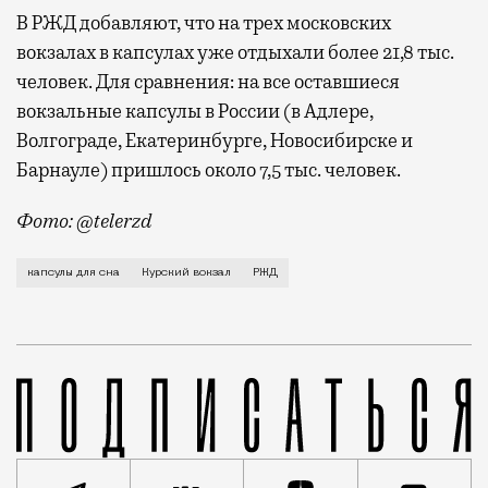
В РЖД добавляют, что на трех московских
вокзалах в капсулах уже отдыхали более 21,8 тыс.
человек. Для сравнения: на все оставшиеся
вокзальные капсулы в России (в Адлере,
Волгограде, Екатеринбурге, Новосибирске и
Барнауле) пришлось около 7,5 тыс. человек.
Фото: @telerzd
Первые капсулы для сна открылись на Ярославском и 
капсулы для сна
Курский вокзал
РЖД