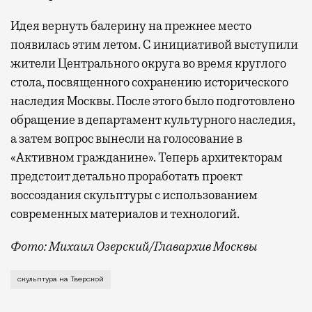
Идея вернуть балерину на прежнее место
появилась этим летом. С инициативой выступили
жители Центрального округа во время круглого
стола, посвященного сохранению исторического
наследия Москвы. После этого было подготовлено
обращение в департамент культурного наследия,
а затем вопрос вынесли на голосование в
«Активном гражданине». Теперь архитекторам
предстоит детально проработать проект
воссоздания скульптуры с использованием
современных материалов и технологий.
Фото: Михаил Озерский/Главархив Москвы
В голосовании на портале «Активный гражданин» при
скульптура на Тверской