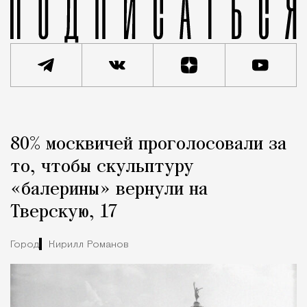
Реклама
Редакция Москвич Mag
80% москвичей проголосовали за
Город
то, чтобы скульптуру
«балерины» вернули на
Тверскую, 17
Город
Кирилл Романов