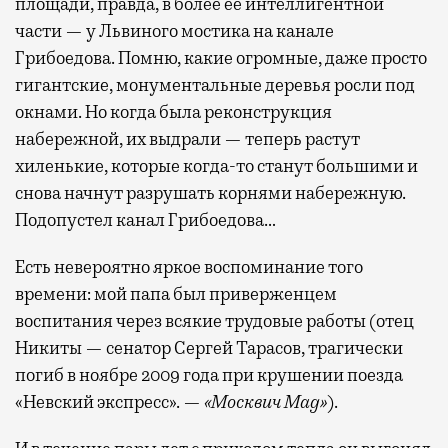
площади, правда, в более ее интеллигентной
части — у Львиного мостика на канале
Грибоедова. Помню, какие огромные, даже просто
гигантские, монументальные деревья росли под
окнами. Но когда была реконструкция
набережной, их выдрали — теперь растут
хиленькие, которые когда-то станут большими и
снова начнут разрушать корнями набережную.
Подопустел канал Грибоедова…
Есть невероятно яркое воспоминание того
времени: мой папа был приверженцем
воспитания через всякие трудовые работы (отец
Никиты — сенатор Сергей Тарасов, трагически
погиб в ноябре 2009 года при крушении поезда
«Невский экспресс». —
«Москвич Mag»
).