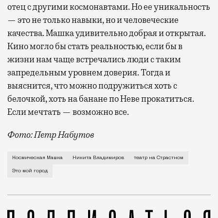
отец с другими космонавтами. Но ее уникальность
— это не только навыки, но и человеческие
качества. Машка удивительно добрая и открытая.
Кино могло бы стать реальностью, если бы в
жизни нам чаще встречались люди с таким
запредельным уровнем доверия. Тогда и
выяснится, что можно подружиться хоть с
белочкой, хоть на банане по Неве прокатиться.
Если мечтать — возможно все.
Фото: Петр Набутов
О рождении за границей благодаря бабушке Алисе Фр
Космическая Машка
Никита Владимиров
театр на Страстном
Это мой город