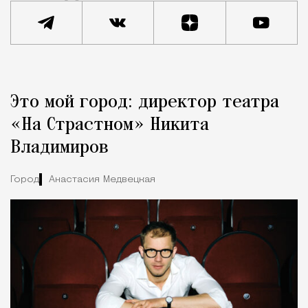
Реклама
Редакция Москвич Mag
Это мой город: директор театра
Город
«На Страстном» Никита
Владимиров
Город
Анастасия Медвецкая