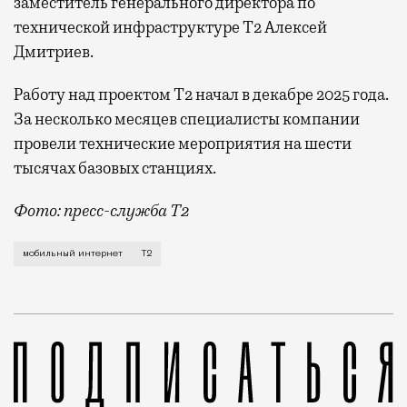
заместитель генерального директора по
технической инфраструктуре Т2 Алексей
Дмитриев.
Работу над проектом Т2 начал в декабре 2025 года.
За несколько месяцев специалисты компании
провели технические мероприятия на шести
тысячах базовых станциях.
Фото: пресс-служба Т2
Мобильный оператор Т2 завершил работы по увеличе
мобильный интернет
Т2