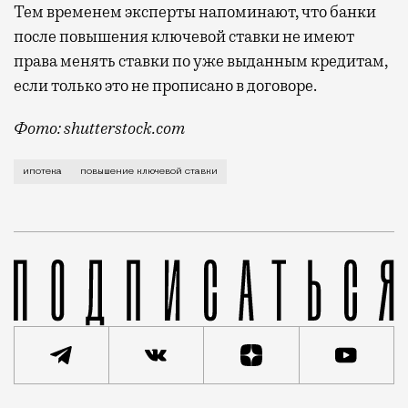
Тем временем эксперты напоминают, что банки
после повышения ключевой ставки не имеют
права менять ставки по уже выданным кредитам,
если только это не прописано в договоре.
Фото: shutterstock.com
Об экстренном повышении ключевой ставки более чем
ипотека
повышение ключевой ставки