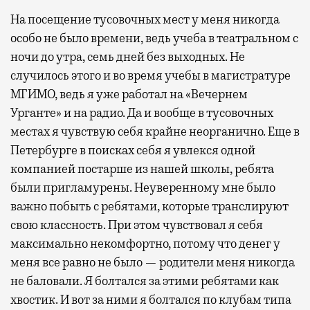
На посещение тусовочных мест у меня никогда
особо не было времени, ведь учеба в театральном с
ночи до утра, семь дней без выходных. Не
случилось этого и во время учебы в магистратуре
МГИМО, ведь я уже работал на «Вечернем
Урганте» и на радио. Да и вообще в тусовочных
местах я чувствую себя крайне неорганично. Еще в
Петербурге в поисках себя я увлекся одной
компанией постарше из нашей школы, ребята
были пригламурены. Неуверенному мне было
важно побыть с ребятами, которые транслируют
свою классность. При этом чувствовал я себя
максимально некомфортно, потому что денег у
меня все равно не было — родители меня никогда
не баловали. Я болтался за этими ребятами как
хвостик. И вот за ними я болтался по клубам типа