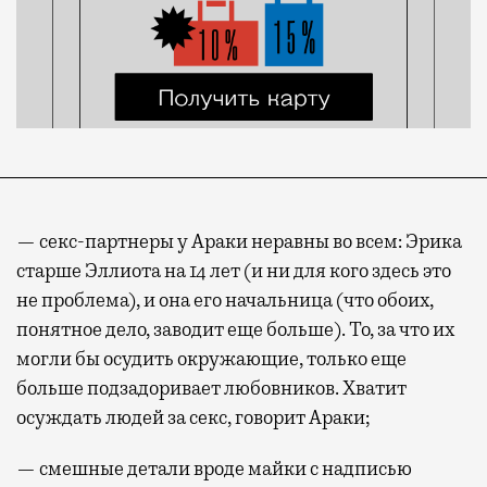
— секс-партнеры у Араки неравны во всем: Эрика
старше Эллиота на 14 лет (и ни для кого здесь это
не проблема), и она его начальница (что обоих,
понятное дело, заводит еще больше). То, за что их
могли бы осудить окружающие, только еще
больше подзадоривает любовников. Хватит
осуждать людей за секс, говорит Араки;
— смешные детали вроде майки с надписью