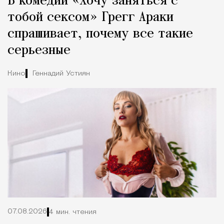
В комедии «Хочу заняться с
Город
тобой сексом» Грегг Араки
спрашивает, почему все такие
серьезные
Кино
Геннадий Устиян
07.08.2026
4 мин. чтения