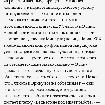
«Я раб этой вагины», обращена не к живой
женщине, а к нарисованному половому органу,
которую ассистент Эллиот и его коллега
заклеивают жвачками, сжеванными в
промышленных масштабах. У Эллиота и Эрики
мало общего: он задрот, с которым не хочет спать
собственная девушка Минерва (певица Чарли XCX
в неожиданном амплуа фригидной зануды), она
успешная раскрепощенная художница, которая
экспериментирует в сексе и не стесняется этого.
Не стесняется даже мягко сказано — Эрика
сделала свою сексуальную жизнь достоянием
общественности и темой своего искусства. Но кое-
что Эллиота и Эрику все же объединяет — они
очень хотят заняться сексом, и вот уже она
вызывает его в кабинет, просит закрыть дверь и
достает плетку. «Ведь это не помешает работе?» —