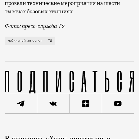
провели технические мероприятия на шести
тысячах базовых станциях.
Фото: пресс-служба Т2
Мобильный оператор Т2 завершил работы по увеличе
мобильный интернет
Т2
Реклама
Редакция Москвич Mag