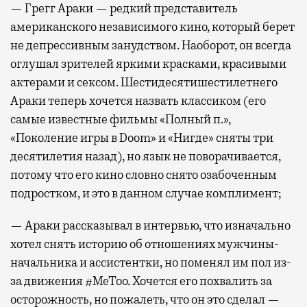
— Грегг Араки — редкий представитель
американского независимого кино, который берет
не депрессивным занудством. Наоборот, он всегда
оглушал зрителей яркими красками, красивыми
актерами и сексом. Шестидесятишестилетнего
Араки теперь хочется назвать классиком (его
самые известные фильмы «Полный п.»,
«Поколение игры в Doom» и «Нигде» сняты три
десятилетия назад), но язык не поворачивается,
потому что его кино словно снято озабоченным
подростком, и это в данном случае комплимент;
— Араки рассказывал в интервью, что изначально
хотел снять историю об отношениях мужчины-
начальника и ассистентки, но поменял им пол из-
за движения #MeToo. Хочется его похвалить за
осторожность, но пожалеть, что он это сделал —