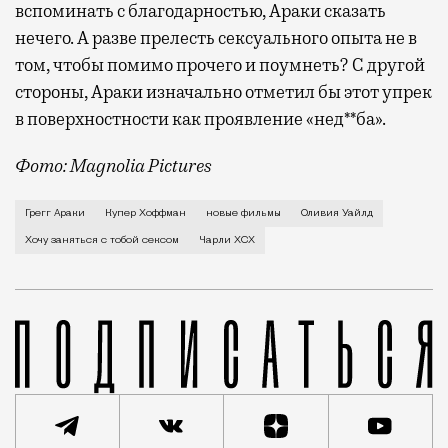
вспоминать с благодарностью, Араки сказать
нечего. А разве прелесть сексуального опыта не в
том, чтобы помимо прочего и поумнеть? С другой
стороны, Араки изначально отметил бы этот упрек
в поверхностности как проявление «нед**ба».
Фото: Magnolia Pictures
В первой же сцене своего нового фильма Грегг Арак
Грегг Араки
Купер Хоффман
новые фильмы
Оливия Уайлд
Хочу заняться с тобой сексом
Чарли XCX