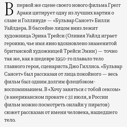
В первой же сцене своего нового фильма Грегг
Араки цитирует одну из лучших картин о
славе и Голливуде — «Бульвар Сансет» Билли
Уайлдера. В бассейне лицом вниз лежит
художница Эрика Трейси (Оливия Уайлд играет
героиню, чье имя явно вдохновлено знаменитой
британской художницей Трейси Эмин) — точно
так же, как в шедевре 1950-го плавало тело
главного героя, сценариста Джо Гиллиса. «Бульвар
Сансет» был рассказан от лица покойного — весь
фильм был одним долгим флешбэком-
воспоминанием. В «Хочу заняться с тобой сексом»
(в американском прокате с 31 июля, в России
фильм можно посмотреть онлайн у пиратов)
сюжет рассказан от имени человека, нашедшего
тело.