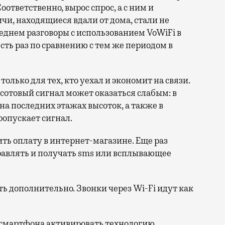
оответственно, вырос спрос, а с ним и
чи, находящиеся вдали от дома, стали не
среднем разговоры с использованием VoWiFi в
есть раз по сравнению с тем же периодом в
только для тех, кто уехал и экономит на связи.
е сотовый сигнал может оказаться слабым: в
а последних этажах высоток, а также в
ропускает сигнал.
ить оплату в интернет-магазине. Еще раз
правлять и получать sms или всплывающее
ь дополнительно. Звонки через Wi-Fi идут как
х смартфона активировать технологию