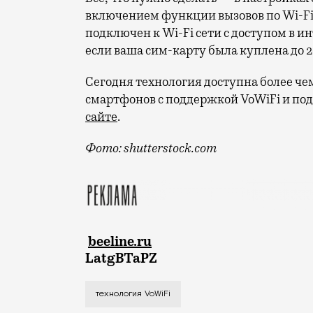
включением функции вызовов по Wi-Fi.
подключен к Wi-Fi сети с доступом в и
если ваша сим-карту была куплена до 20
Сегодня технология доступна более че
смартфонов с поддержкой VoWiFi и п
сайте
.
Фото: shutterstock.com
beeline.ru
LatgBTaPZ
Эта технология позволяет звонить чере
технология VoWiFi