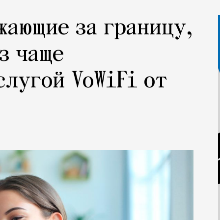
жающие за границу,
з чаще
слугой VoWiFi от