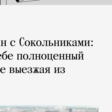
н с Сокольниками:
ебе полноценный
не выезжая из