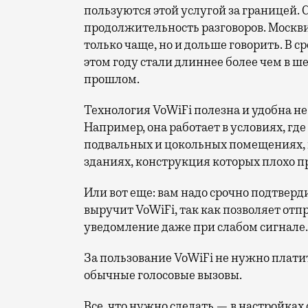
пользуются этой услугой за границей. С
продолжительность разговоров. Москви
только чаще, но и дольше говорить. В 
этом году стали длиннее более чем в ш
прошлом.
Технология VoWiFi полезна и удобна не 
Например, она работает в условиях, гд
подвальных и цокольных помещениях, н
зданиях, конструкция которых плохо п
Или вот еще: вам надо срочно подтверд
выручит VoWiFi, так как позволяет от
уведомление даже при слабом сигнале.
За пользование VoWiFi не нужно платит
обычные голосовые вызовы.
Все, что нужно сделать — в настройка