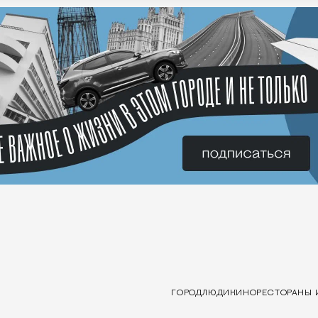
ГОРОД
ЛЮДИ
КИНО
РЕСТОРАНЫ 