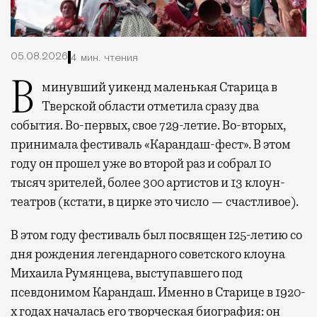
05.08.2026
4 мин. чтения
В минувший уикенд маленькая Старица в
Тверской области отметила сразу два
события. Во-первых, свое 729-летие. Во-вторых,
принимала фестиваль «Карандаш-фест». В этом
году он прошел уже во второй раз и собрал 10
тысяч зрителей, более 300 артистов и 13 клоун-
театров (кстати, в цирке это число — счастливое).
В этом году фестиваль был посвящен 125-летию со
дня рождения легендарного советского клоуна
Михаила Румянцева, выступавшего под
псевдонимом Карандаш. Именно в Старице в 1920-
х годах началась его творческая биография: он