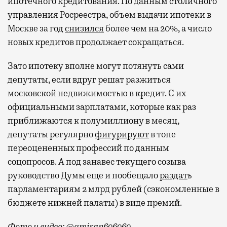
ипотечного кредитования. По данным столичного
управления Росреестра, объем выдачи ипотеки в
Москве за год
снизился
более чем на 20%, а число
новых кредитов продолжает сокращаться.
Зато ипотеку вполне могут потянуть сами
депутаты, если вдруг решат разжиться
московской недвижимостью в кредит. С их
официальными зарплатами, которые как раз
приближаются к полумиллиону в месяц,
депутаты регулярно
фигурируют
в топе
переоцененных профессий по данным
соцопросов. А под занавес текущего созыва
руководство Думы еще и пообещало
раздат
ь
парламентариям 2 млрд рублей (сэкономленные в
бюджете нижней палаты) в виде премий.
Фото и видео: @amiran696969