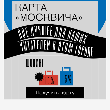
Город