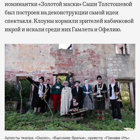
номинантки «Золотой маски» Саши Толстошевой
был построен на деконструкции самой идеи
спектакля. Клоуны кормили зрителей кабачковой
икрой и искали среди них Гамлета и Офелию.
Артисты театра «Около», «Высокие братья», оркестр «Пакава Ить»