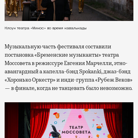
Клоун театра «Микос» во время кавалькады
Музыкальную часть фестиваля составили
постановка «Бременские музыканты» театра
Моссовета в режиссуре Евгения Марчелли, этно-
авангардный а капелла-бэнд Spokanki, джаз-бэнд
«Хоронько Оркестр» и инди-группа «Рубеж Веков»
— в финале, когда не танцевать было невозможно.