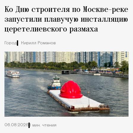
Реклама
Редакция Москвич Mag
Ко Дню строителя по Москве-реке
Город
запустили плавучую инсталляцию
церетелиевского размаха
Город
Кирилл Романов
06.08.2026
1 мин. чтения