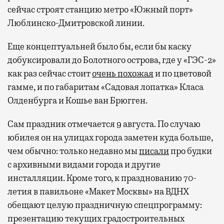
сейчас строят станцию метро «Южный порт»
Люблинско-Дмитровской линии.
Еще концептуальней было бы, если бы каску
добуксировали до Болотного острова, где у «ГЭС-2»
как раз сейчас стоит
очень похожая
и по цветовой
гамме, и по габаритам «Садовая лопатка» Класа
Олденбурга и Кошье ван Брюгген.
Сам праздник отмечается 9 августа. По случаю
юбилея он на улицах города заметен куда больше,
чем обычно: только недавно мы
писали
про будки
с архивными видами города и другие
инсталляции. Кроме того, к празднованию 70-
летия в павильоне «Макет Москвы» на ВДНХ
обещают целую праздничную спецпрограмму:
презентацию текущих градостроительных