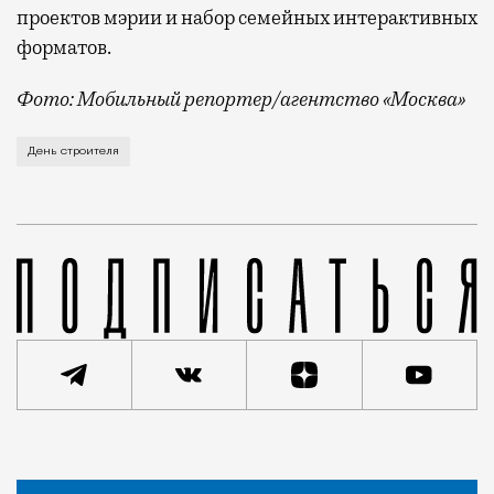
проектов мэрии и набор семейных интерактивных
форматов.
Фото: Мобильный репортер/агентство «Москва»
Это каска в фирменных цветах департамента строит
День строителя
Статья
Кирилл Романов