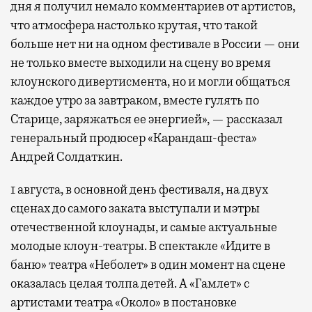
дня я получил немало комментариев от артистов,
что атмосфера настолько крутая, что такой
больше нет ни на одном фестивале в России — они
не только вместе выходили на сцену во время
клоунского дивертисмента, но и могли общаться
каждое утро за завтраком, вместе гулять по
Старице, заряжаться ее энергией», — рассказал
генеральный продюсер «Карандаш-феста»
Андрей Солдаткин.
1 августа, в основной день фестиваля, на двух
сценах до самого заката выступали и мэтры
отечественной клоунады, и самые актуальные
молодые клоун-театры. В спектакле «Идите в
баню» театра «Неболет» в один момент на сцене
оказалась целая толпа детей. А «Гамлет» с
артистами театра «Около» в постановке