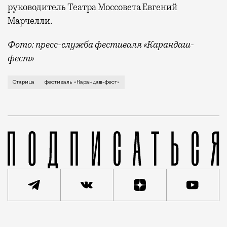
руководитель Театра Моссовета Евгений
Марчелли.
Фото: пресс-служба фестиваля «Карандаш-
фест»
В минувший уикенд маленькая Старица в Тверской об
Старица
фестиваль «Карандаш-фест»