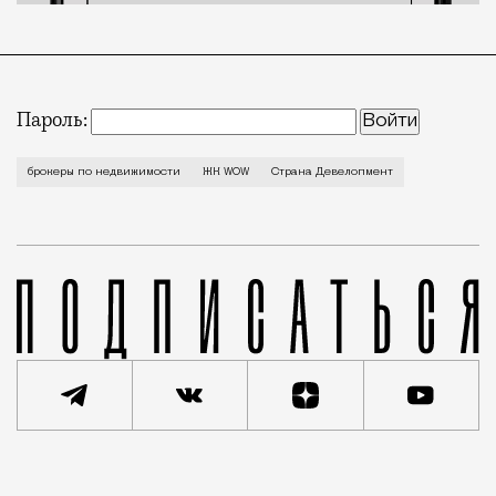
Пароль:
Есть ли в Москве район с идеальной инфраструктуро
брокеры по недвижимости
ЖК WOW
Страна Девелопмент