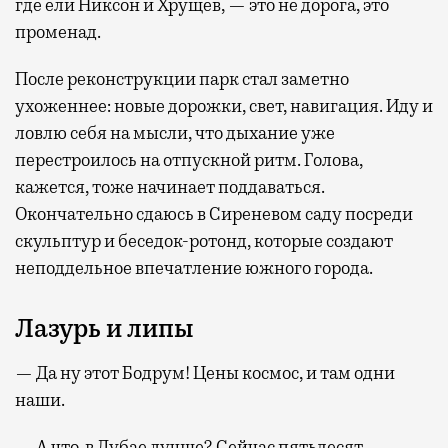
где ели Никсон и Хрущев, — это не дорога, это
променад.
После реконструкции парк стал заметно
ухоженнее: новые дорожки, свет, навигация. Иду и
ловлю себя на мысли, что дыхание уже
перестроилось на отпускной ритм. Голова,
кажется, тоже начинает поддаваться.
Окончательно сдаюсь в Сиреневом саду посреди
скульптур и беседок-ротонд, которые создают
неподдельное впечатление южного города.
Лазурь и липы
— Да ну этот Бодрум! Цены космос, и там одни
наши.
— А что, в Дубае лучше? Сейчас пятьдесят