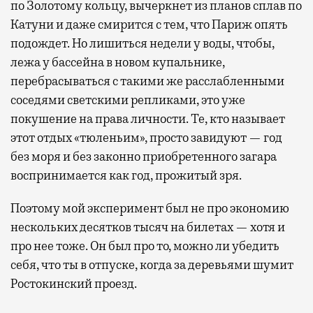
по Золотому кольцу, вычеркнет из планов сплав по
Катуни и даже смирится с тем, что Париж опять
подождет. Но лишиться недели у воды, чтобы,
лежа у бассейна в новом купальнике,
перебрасываться с такими же расслабленными
соседями светскими репликами, это уже
покушение на права личности. Те, кто называет
этот отдых «тюленьим», просто завидуют — год
без моря и без законно приобретенного загара
воспринимается как год, прожитый зря.
Поэтому мой эксперимент был не про экономию
нескольких десятков тысяч на билетах — хотя и
про нее тоже. Он был про то, можно ли убедить
себя, что ты в отпуске, когда за деревьями шумит
Ростокинский проезд.