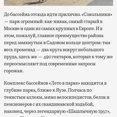
До бассейна отсюда идти прилично. «Сокольники»
— парк огромный: как-никак, самый старый в
Москве и один из самых крупных в Европе. И в
этом, пожалуй, главное преимущество района
перед замкнутым в Садовом кольце центром: там
весь променад — два круга вокруг небольшого
пруда, здесь же — 490 гектаров, которые к тому же
переосмысляют под современные запросы
горожан.
Комплекс бассейнов «Лето в парке» находится в
глубине парка, ближе к Яузе. Полчаса по
тенистым аллеям, мимо велосипедистов, белок и
пенсионеров с их скандинавской ходьбой,
наконец, через легендарную «Шашлычную 1957»,