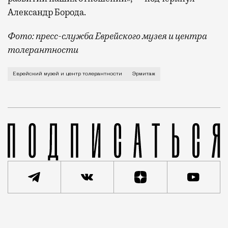
Александр Борода.
Фото: пресс-служба Еврейского музея и центра
толерантности
Эрмитаж и Еврейский музей и центр толерантности 
Еврейский музей и центр толерантности
Эрмитаж
Реклама
Редакция Москвич Mag