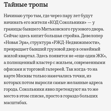
Тайные тропы
Начинаю утро там, где через пару лет будут
начинать его жители «КОД Сокольники» — у
границы бывшего Митьковского грузового двора.
Сейчас здесь кипит большая стройка. Девелопер
«Новая Эра», структура «РЖД-Недвижимости»,
превращает бывший грузовой двор в семейный
жилой квартал. Здесь появится не «еще один ЖК»,
а полноценный кластер с жильем, современными
офисами и торговой галереей. Так когда-то на
карте Москвы только намечались точки, из
которых потом выросли самые желанные адреса
города. Сокольники явно претендуют на то же
место в этом списке, просто в гораздо больших
масштабах.