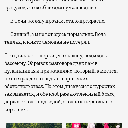
градусов, это вообще для сумасшедших.
— В Сочи, между прочим, стало прекрасно.
— Слушай, а мне вот здесь нормально. Вода
теплая, и никто чемодан не потерял.
Этот диалог — первое, что слышу, подходя к
бассейну. Обрывок разговора двух дам в
купальниках и при макияже, который, кажется,
не пострадает от воды ни при каких
обстоятельствах. На этом дискуссия о курортах
закрывается, и обе изображают ленивый брасс,
держа головы над водой, словно ватерпольные
королевы.