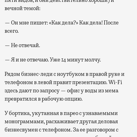
вечной темой:
— Он мне пишет: «Как дела?» Как дела! После
всего.
— Не отвечай.
— Я и не отвечаю. Уже 14 минут молчу.
Рядом бизнес-леди с ноутбуком в правой руке и
телефоном в левой правит презентацию. Wi-Fi
здесь дают по запросу — офис у воды из мема
превратился в рабочую опцию.
У бортика, укутанная в парео с узнаваемыми
монограммами, расхаживает другая деловая
бизнесвумен с телефоном. За ее разговором с