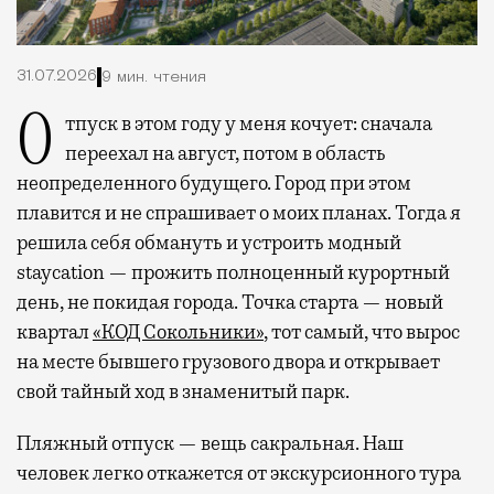
31.07.2026
9 мин. чтения
Отпуск в этом году у меня кочует: сначала
переехал на август, потом в область
неопределенного будущего. Город при этом
плавится и не спрашивает о моих планах. Тогда я
решила себя обмануть и устроить модный
staycation — прожить полноценный курортный
день, не покидая города. Точка старта — новый
квартал
«КОД Сокольники»
, тот самый, что вырос
на месте бывшего грузового двора и открывает
свой тайный ход в знаменитый парк.
Пляжный отпуск — вещь сакральная. Наш
человек легко откажется от экскурсионного тура