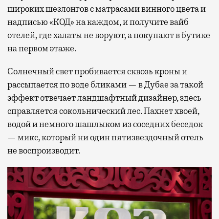
широких шезлонгов с матрасами винного цвета и
надписью «КОД» на каждом, и получите вайб
отелей, где халаты не воруют, а покупают в бутике
на первом этаже.
Солнечный свет пробивается сквозь кроны и
рассыпается по воде бликами — в Дубае за такой
эффект отвечает ландшафтный дизайнер, здесь
справляется сокольнический лес. Пахнет хвоей,
водой и немного шашлыком из соседних беседок
— микс, который ни один пятизвездочный отель
не воспроизводит.