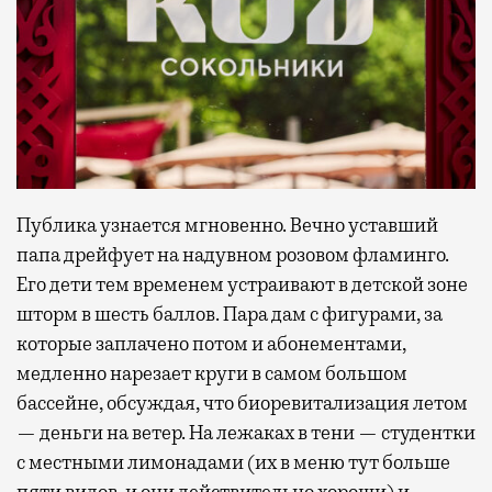
Публика узнается мгновенно. Вечно уставший
папа дрейфует на надувном розовом фламинго.
Его дети тем временем устраивают в детской зоне
шторм в шесть баллов. Пара дам с фигурами, за
которые заплачено потом и абонементами,
медленно нарезает круги в самом большом
бассейне, обсуждая, что биоревитализация летом
— деньги на ветер. На лежаках в тени — студентки
с местными лимонадами (их в меню тут больше
пяти видов, и они действительно хороши) и