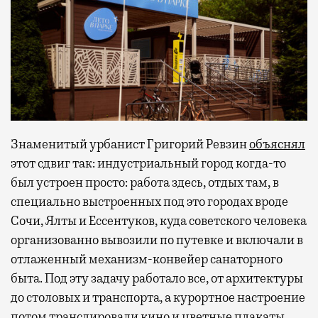
Знаменитый урбанист Григорий Ревзин
объяснял
этот сдвиг так: индустриальный город когда-то
был устроен просто: работа здесь, отдых там, в
специально выстроенных под это городах вроде
Сочи, Ялты и Ессентуков, куда советского человека
организованно вывозили по путевке и включали в
отлаженный механизм-конвейер санаторного
быта. Под эту задачу работало все, от архитектуры
до столовых и транспорта, а курортное настроение
потом транслировали кино и цветные плакаты.