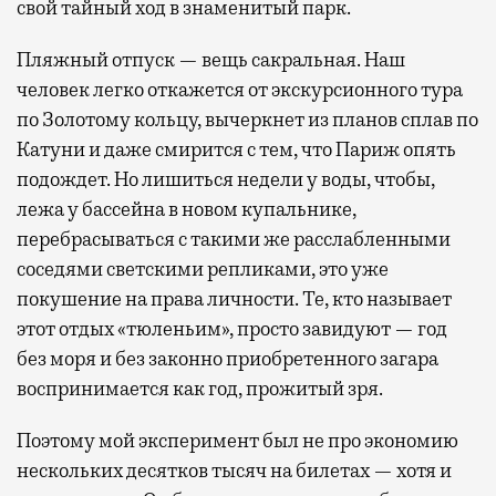
свой тайный ход в знаменитый парк.
Пляжный отпуск — вещь сакральная. Наш
человек легко откажется от экскурсионного тура
по Золотому кольцу, вычеркнет из планов сплав по
Катуни и даже смирится с тем, что Париж опять
подождет. Но лишиться недели у воды, чтобы,
лежа у бассейна в новом купальнике,
перебрасываться с такими же расслабленными
соседями светскими репликами, это уже
покушение на права личности. Те, кто называет
этот отдых «тюленьим», просто завидуют — год
без моря и без законно приобретенного загара
воспринимается как год, прожитый зря.
Поэтому мой эксперимент был не про экономию
нескольких десятков тысяч на билетах — хотя и