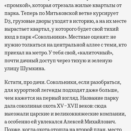
«промкой», которая отрезала жилые кварталы от
парка. Теперь по Митьковской ветке курсирует
D3, грузовые дворы уходят в историю, а на их месте
вырастает квартал, у которого будет свой тихий
вход в парк «Сокольники». Местные оценят: не
нужно толкаться на центральной аллее с теми, кто
приехал на метро. У тебя свой, «калиточный»,
почти дачный доступ через тихую и зеленую
улицу Шумкина.
Кстати, про дачи. Сокольники, если разобраться,
для курортной легенды подходят даже больше,
чем кажется на первый взгляд. Название парку
дала соколиная охота XV−XVII веков: сюда
выезжали царские и великокняжеские компании,
а особенно ей увлекался Алексей Михайлович.
Позже, когда охота отошла на второй план, место