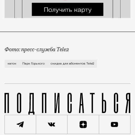
Фото: пресс-служба Tele2
Сезон зимних развлечений наступил незаметно, виной
каток
Парк Горького
скидка для абонентов Tele2