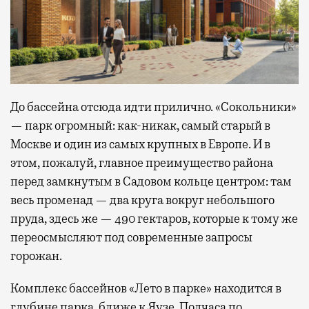
До бассейна отсюда идти прилично. «Сокольники»
— парк огромный: как-никак, самый старый в
Москве и один из самых крупных в Европе. И в
этом, пожалуй, главное преимущество района
перед замкнутым в Садовом кольце центром: там
весь променад — два круга вокруг небольшого
пруда, здесь же — 490 гектаров, которые к тому же
переосмысляют под современные запросы
горожан.
Комплекс бассейнов «Лето в парке» находится в
глубине парка, ближе к Яузе. Полчаса по