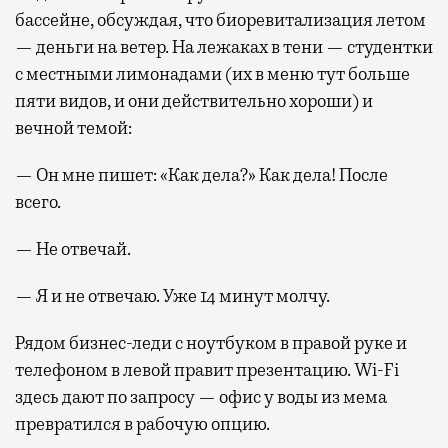
бассейне, обсуждая, что биоревитализация летом
— деньги на ветер. На лежаках в тени — студентки
с местными лимонадами (их в меню тут больше
пяти видов, и они действительно хороши) и
вечной темой:
— Он мне пишет: «Как дела?» Как дела! После
всего.
— Не отвечай.
— Я и не отвечаю. Уже 14 минут молчу.
Рядом бизнес-леди с ноутбуком в правой руке и
телефоном в левой правит презентацию. Wi-Fi
здесь дают по запросу — офис у воды из мема
превратился в рабочую опцию.