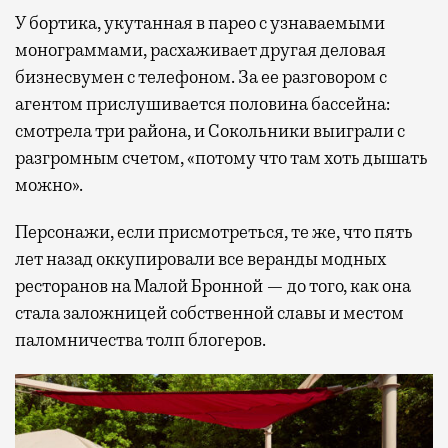
У бортика, укутанная в парео с узнаваемыми
монограммами, расхаживает другая деловая
бизнесвумен с телефоном. За ее разговором с
агентом прислушивается половина бассейна:
смотрела три района, и Сокольники выиграли с
разгромным счетом, «потому что там хоть дышать
можно».
Персонажи, если присмотреться, те же, что пять
лет назад оккупировали все веранды модных
ресторанов на Малой Бронной — до того, как она
стала заложницей собственной славы и местом
паломничества толп блогеров.