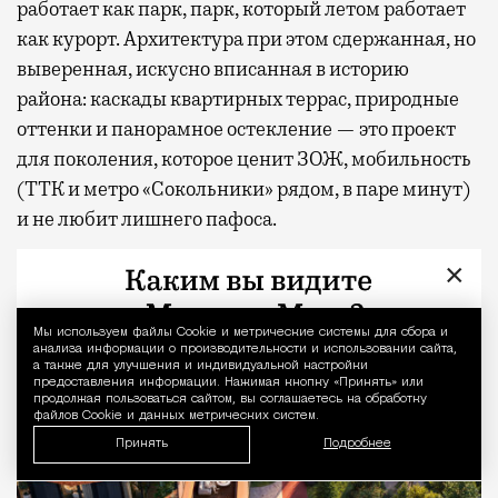
работает как парк, парк, который летом работает
как курорт. Архитектура при этом сдержанная, но
выверенная, искусно вписанная в историю
района: каскады квартирных террас, природные
оттенки и панорамное остекление — это проект
для поколения, которое ценит ЗОЖ, мобильность
(ТТК и метро «Сокольники» рядом, в паре минут)
и не любит лишнего пафоса.
×
Мы используем файлы Сookie и метрические системы для сбора и
Уведомление 
анализа информации о производительности и использовании сайта,
а также для улучшения и индивидуальной настройки
предоставления информации. Нажимая кнопку «Принять» или
продолжая пользоваться сайтом, вы соглашаетесь на обработку
файлов Cookie и данных метрических систем.
Принять
Подробнее