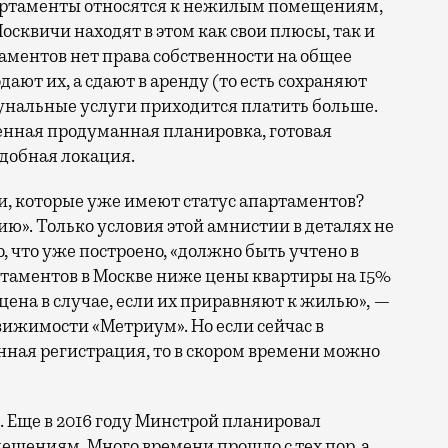
партаменты относятся к нежилым помещениям,
осквичи находят в этом как свои плюсы, так и
аментов нет права собственности на общее
ают их, а сдают в аренду (то есть сохраняют
мунальные услуги приходится платить больше.
енная продуманная планировка, готовая
добная локация.
и, которые уже имеют статус апартаментов?
ю». Только условия этой амнистии в деталях не
, что уже построено, «должно быть учтено в
артаментов в Москве ниже цены квартиры на 15%
цена в случае, если их приравняют к жилью», —
вижимости «Метриум». Но если сейчас в
ная регистрация, то в скором времени можно
д. Еще в 2016 году Минстрой планировал
щениям. Много времени прошло с тех пор, а