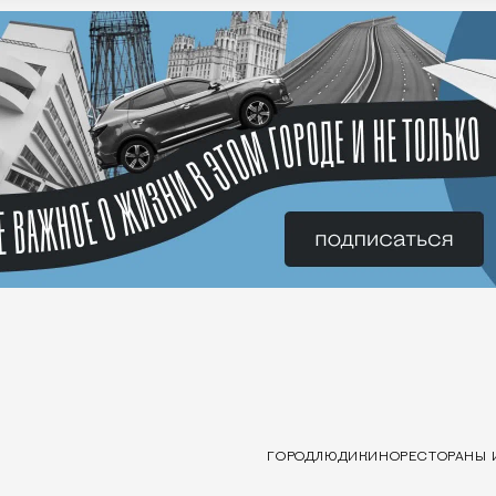
ГОРОД
ЛЮДИ
КИНО
РЕСТОРАНЫ 