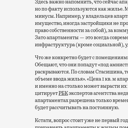
Здесь важно напомнить, что сейчас а
но по факту используются как жилье. М
минусы. Например, у владельцев апарт
имущество, иногда застройщики не прод
право собственности за собой), за ком
Зато апартаменты — это всегда соврем
инфраструктура (кроме социальной), у
Что же конкретно будет с помещениям
Обещают, что они попадут «под амнисти
раскрываются. По словам Стасишина, то
объеме ввода жилья». «Цена 1 кв. м ап
и именно на столько может вырасти их 
цитирует
РБК
экспертов агентства нед
апартаментах разрешена только времен
будет рассчитывать на постоянную.
Кстати, вопрос стоит уже не первый го
приравнять апартаменты к жилым поме