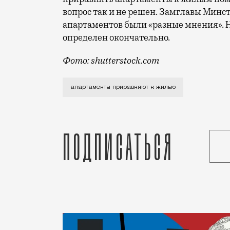
вопрос так и не решен. Замглавы Минст
апартаментов были «разные мнения». Но
определен окончательно.
Фото: shutterstock.com
Похоже, временам, когда можно было го
апартаменты приравняют к жилью
Подписаться
Статья
Редакция Москвич Mag
Город