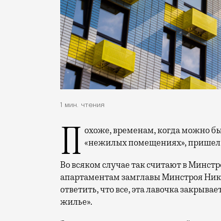
1 мин. чтения
Похоже, временам, когда можно было годами спокойно жить в юридически
«нежилых помещениях», пришел 
Во всяком случае так считают в Минст
апартаментам замглавы Минстроя Ник
ответить, что все, эта лавочка закрыва
жилье».