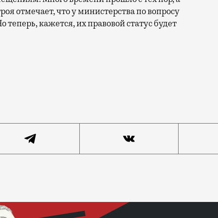
роя отмечает, что у министерства по вопросу
 теперь, кажется, их правовой статус будет
дами спокойно жить в юридически «нежилых помещениях