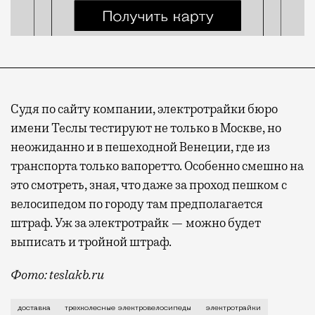
Судя по сайту компании, электротрайки бюро
имени Теслы тестируют не только в Москве, но
неожиданно и в пешеходной Венеции, где из
транспорта только вапоретто. Особенно смешно на
это смотреть, зная, что даже за проход пешком с
велосипедом по городу там предполагается
штраф. Уж за электротрайк — можно будет
выписать и тройной штраф.
Фото: teslakb.ru
Что же, пришло время учить еще одно новое слово —
доставка
трехколесные электровелосипеды
электротрайки