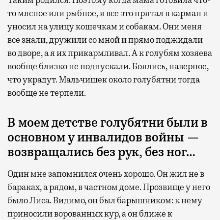
Таким родился. Поэтому когда мама готовила что-
то мясное или рыбное, я все это прятал в карман и
уносил на улицу кошечкам и собакам. Они меня
все знали, дружили со мной и прямо поджидали
во дворе, а я их прикармливал. А к голубям хозяева
вообще близко не подпускали. Боялись, наверное,
что украдут. Мальчишек около голубятни тогда
вообще не терпели.
В моем детстве голубятни были в
основном у инвалидов войны —
возвращались без рук, без ног…
Один мне запомнился очень хорошо. Он жил не в
бараках, а рядом, в частном доме. Прозвище у него
было Лиса. Видимо, он был барышником: к нему
приносили ворованных кур, а он ближе к