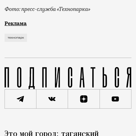
Фото: пресс-служба «Технопарка»
Рекламные кампании техники редко выходят за рамк
Реклама
технопарк
Реклама
Редакция Москвич Mag
Это мой город: таганский
Город