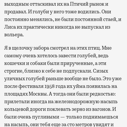
выходным оттаскивал их на Птичий рынок и
продавал. И голуби у него тоже водились. Они
постоянно менялись, не были постоянной стаей, и
Лиса их практически никогда не выпускал из
вольера.
Я в щелочку забора смотрел на этих птиц. Мне
самому очень хотелось завести голубей, ведь
кошечки и собаки были прирученные, а эти
строгие, близко к себе не подпускали. Сизых
уличных голубей раньше вообще не было. Это уже
после фестиваля 1958 года их уйма появилась на
площадях Москвы. А тогда они были редкостью:
прилетали иногда на железнодорожную насыпь
кольцевой дороги поклевать зерно из вагонов. И
были очень пугливыми — только поднимаешься
на насыпь, они тебя еще за сто метров увидят и