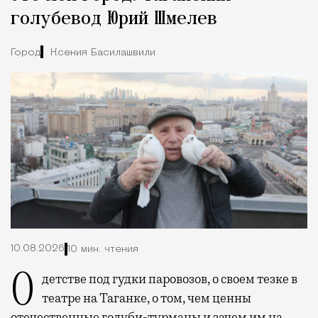
голубевод Юрий Шмелев
Город
Ксения Басилашвили
10.08.2026
10 мин. чтения
О детстве под гудки паровозов, о своем тезке в
театре на Таганке, о том, чем ценны
отечественные голуби-турманы и зачем им на