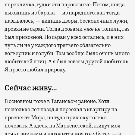
перекличка, гудки эти паровозные. Потом, когда
выходишь из барака — из парадного, как тогда
называлось, — видишь дворы, бесконечные лужи,
дровяные сараи. Тогда дровами уже не топили, газ
был привозной. Но сараи у всех остались, и в них
чуть ли не у каждого третьего обязательно
вольерчик и голуби. Там вообще было очень много
любителей птиц. А я был совсем другой любитель.
Я просто любил природу.
Сейчас живу…
В основном тоже в Таганском районе. Хотя
несколько лет назад я переехал в квартиру на
проспекте Мира, но туда прихожу только
ночевать. А здесь, на Марксистской, живут моя
дочь с внуками и находится моя голубятня — я