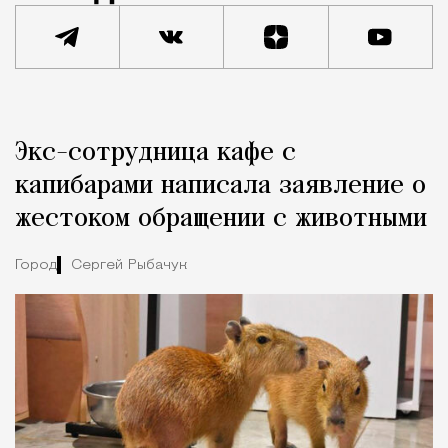
Реклама
Редакция Москвич Mag
Экс-сотрудница кафе с
Город
капибарами написала заявление о
жестоком обращении с животными
Город
Сергей Рыбачук