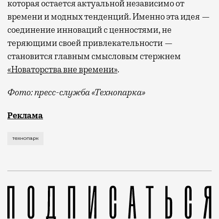
которая остается актуальной независимо от
времени и модных тенденций. Именно эта идея —
соединение инноваций с ценностями, не
теряющими своей привлекательности —
становится главным смысловым стержнем
«Новаторства вне времени»
.
Фото: пресс-служба «Технопарка»
Рекламные кампании техники редко выходят за рамк
Реклама
технопарк