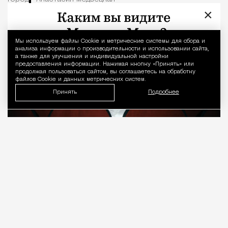
×
Мы используем файлы Сookie и метрические системы для сбора и
Уведомление 
анализа информации о производительности и использовании сайта,
а также для улучшения и индивидуальной настройки
предоставления информации. Нажимая кнопку «Принять» или
продолжая пользоваться сайтом, вы соглашаетесь на обработку
файлов Cookie и данных метрических систем.
Принять
Подробнее
08.08.2026
7 мин. чтения
О рождении за границей благодаря бабушке
Алисе Фрейндлих, о папе, который устраивал
трудотерапию, заставляя убирать за собаками на
улице, об изменениях в театре «На Страстном» и о
своем настоящем семейном кино.