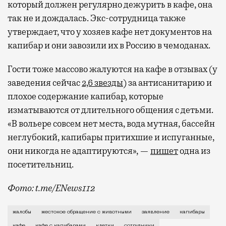
который должен регулярно дежурить в кафе, она
так не и дождалась. Экс-сотрудница также
утверждает, что у хозяев кафе нет документов на
капибар и они завозили их в Россию в чемоданах.
Гости тоже массово жалуются на кафе в отзывах (у
заведения сейчас
2,6 звезды
) за антисанитарию и
плохое содержание капибар, которые
изматываются от длительного общения с детьми.
«В вольере совсем нет места, вода мутная, бассейн
неглубокий, капибары притихшие и испуганные,
они никогда не адаптируются», —
пишет
одна из
посетительниц.
Фото: t.me/ENews112
С момента открытия нового контактного кафе с капи
жалобы
жестокое обращение с животными
заявление
капибары
кафе
кафе с капибарами
клетки
сотрудники