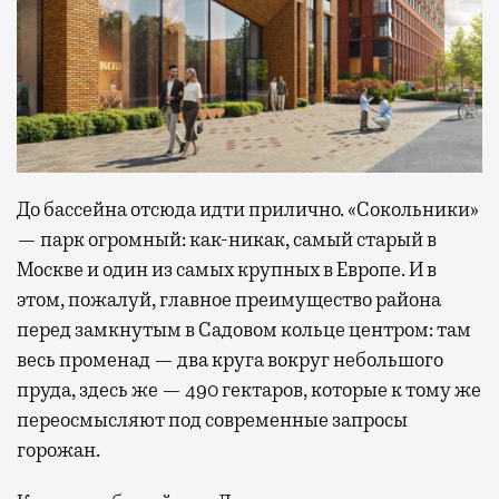
До бассейна отсюда идти прилично. «Сокольники»
— парк огромный: как-никак, самый старый в
Москве и один из самых крупных в Европе. И в
этом, пожалуй, главное преимущество района
перед замкнутым в Садовом кольце центром: там
весь променад — два круга вокруг небольшого
пруда, здесь же — 490 гектаров, которые к тому же
переосмысляют под современные запросы
горожан.