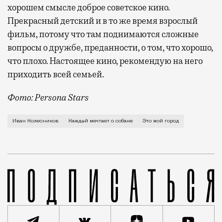
хорошем смысле доброе советское кино.
Прекрасный детский и в то же время взрослый
фильм, потому что там поднимаются сложные
вопросы о дружбе, преданности, о том, что хорошо,
что плохо. Настоящее кино, рекомендую на него
приходить всей семьей.
Фото: Persona Stars
О детстве на Патриках, летних прогулках от театра 
Иван Колесников
Каждый мечтает о собаке
Это мой город