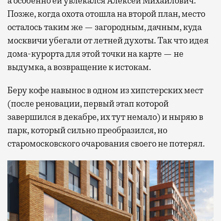
а особенно ей увлекался Алексей Михайлович.
Позже, когда охота отошла на второй план, место
осталось таким же — загородным, дачным, куда
москвичи убегали от летней духоты. Так что идея
дома-курорта для этой точки на карте — не
выдумка, а возвращение к истокам.
Беру кофе навынос в одном из хипстерских мест
(после реновации, первый этап которой
завершился в декабре, их тут немало) и ныряю в
парк, который сильно преобразился, но
старомосковского очарования своего не потерял.