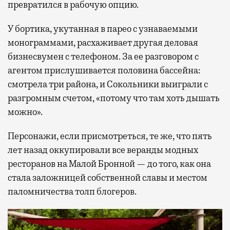
превратился в рабочую опцию.
У бортика, укутанная в парео с узнаваемыми
монограммами, расхаживает другая деловая
бизнесвумен с телефоном. За ее разговором с
агентом прислушивается половина бассейна:
смотрела три района, и Сокольники выиграли с
разгромным счетом, «потому что там хоть дышать
можно».
Персонажи, если присмотреться, те же, что пять
лет назад оккупировали все веранды модных
ресторанов на Малой Бронной — до того, как она
стала заложницей собственной славы и местом
паломничества толп блогеров.