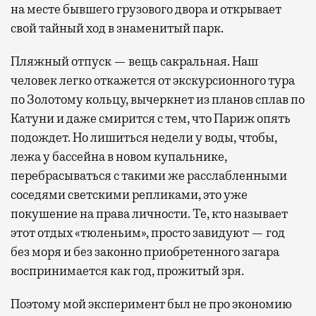
на месте бывшего грузового двора и открывает
свой тайный ход в знаменитый парк.
Пляжный отпуск — вещь сакральная. Наш
человек легко откажется от экскурсионного тура
по Золотому кольцу, вычеркнет из планов сплав по
Катуни и даже смирится с тем, что Париж опять
подождет. Но лишиться недели у воды, чтобы,
лежа у бассейна в новом купальнике,
перебрасываться с такими же расслабленными
соседями светскими репликами, это уже
покушение на права личности. Те, кто называет
этот отдых «тюленьим», просто завидуют — год
без моря и без законно приобретенного загара
воспринимается как год, прожитый зря.
Поэтому мой эксперимент был не про экономию