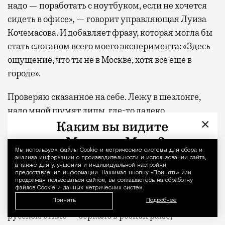
надо — поработать с ноутбуком, если не хочется
сидеть в офисе», — говорит управляющая Луиза
Кочемасова. И добавляет фразу, которая могла бы
стать слоганом всего моего эксперимента: «Здесь
ощущение, что ты не в Москве, хотя все еще в
городе».
Проверяю сказанное на себе. Лежу в шезлонге,
надо мной шумят липы, где-то далеко
×
угадывается гул города — и этот гул, как ни
странно, добавляет удовольствия. Он напоминает,
что ты никуда не летел, не стоял на паспортном
Мы используем файлы Сookie и метрические системы для сбора и
Уведомление 
анализа информации о производительности и использовании сайта,
контроле, не искал переходник для розетки. Ты
а также для улучшения и индивидуальной настройки
предоставления информации. Нажимая кнопку «Принять» или
просто дошел.
продолжая пользоваться сайтом, вы соглашаетесь на обработку
файлов Cookie и данных метрических систем.
Рядом с бассейном этим летом появился уголок в
Принять
Подробнее
русском стиле — зеркало в резной раме,