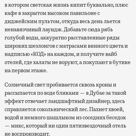
в котором светская жизнь кипит буквально, плюс
кафе в закрытом высоком павильоне с
диджейским пультом, откуда весь день льется
ненавязчивый лаундж. Добавьте сюда рябь
голубой воды, аккуратно расставленные ряды
широких шезлонгов с матрасами винного цвета и
надписью «КОД» на каждом, и получите вайб
отелей, где халаты не воруют, а покупают в бутике
на первом этаже.
Солнечный свет пробивается сквозь кроны и
рассыпается по воде бликами — в Дубае за такой
эффект отвечает ландшафтный дизайнер, здесь
справляется сокольнический лес. Пахнет хвоей,
водой и немного шашлыком из соседних беседок
— микс, который ни один пятизвездочный отель
не воспроизводит.