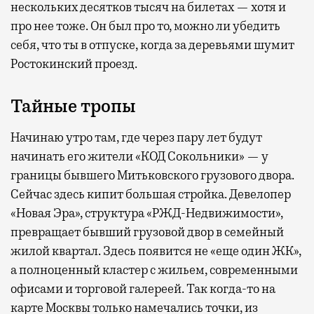
нескольких десятков тысяч на билетах — хотя и
про нее тоже. Он был про то, можно ли убедить
себя, что ты в отпуске, когда за деревьями шумит
Ростокинский проезд.
Тайные тропы
Начинаю утро там, где через пару лет будут
начинать его жители «КОД Сокольники» — у
границы бывшего Митьковского грузового двора.
Сейчас здесь кипит большая стройка. Девелопер
«Новая Эра», структура «РЖД-Недвижимости»,
превращает бывший грузовой двор в семейный
жилой квартал. Здесь появится не «еще один ЖК»,
а полноценный кластер с жильем, современными
офисами и торговой галереей. Так когда-то на
карте Москвы только намечались точки, из