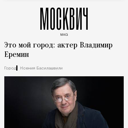
МОСКВИЧ
MAG
Введите ключевые слова для поиска статей
Это мой город: актер Владимир
Еремин
Город
Ксения Басилашвили