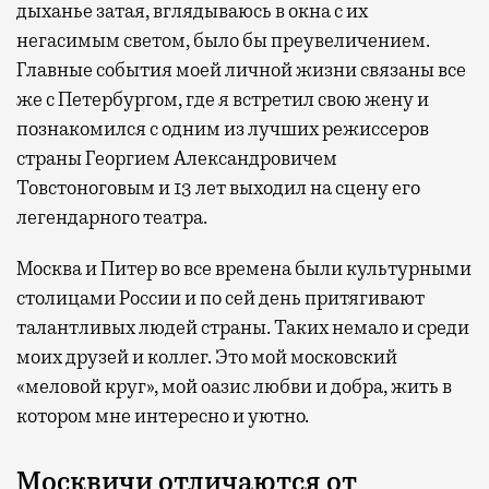
дыханье затая, вглядываюсь в окна с их
негасимым светом, было бы преувеличением.
Главные события моей личной жизни связаны все
же с Петербургом, где я встретил свою жену и
познакомился с одним из лучших режиссеров
страны Георгием Александровичем
Товстоноговым и 13 лет выходил на сцену его
легендарного театра.
Москва и Питер во все времена были культурными
столицами России и по сей день притягивают
талантливых людей страны. Таких немало и среди
моих друзей и коллег. Это мой московский
«меловой круг», мой оазис любви и добра, жить в
котором мне интересно и уютно.
Москвичи отличаются от