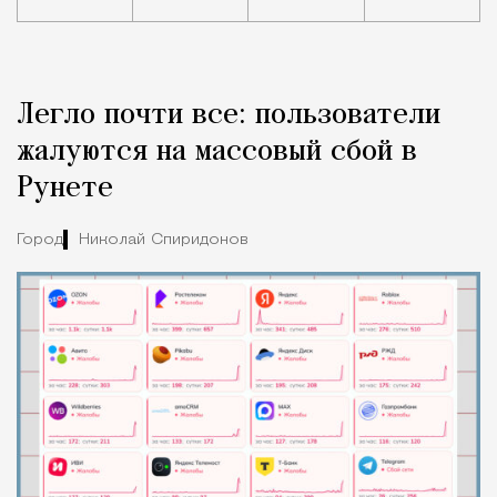
Реклама
Редакция Москвич Mag
Легло почти все: пользователи
Город
жалуются на массовый сбой в
Рунете
Город
Николай Спиридонов