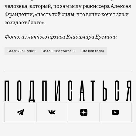
человека, который, по замыслу режиссера Алексея
Франдетти, «часть той силы, что вечно хочет зла и
созидает благо».
Фото: из личного архива Владимира Еремина
О взгляде Воланда на Москву из самого экологичног
Владимир Еремин
Маленькие трагедии
Это мой город