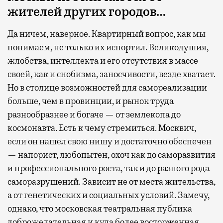
жителей других городов…
Да ничем, наверное. Квартирный вопрос, как мы
понимаем, не только их испортил. Великодушия,
жлобства, интеллекта и его отсутствия в массе
своей, как и снобизма, заносчивости, везде хватает.
Но в столице возможностей для самореализации
больше, чем в провинции, и рынок труда
разнообразнее и богаче — от землекопа до
космонавта. Есть к чему стремиться. Москвич,
если он нашел свою нишу и достаточно обеспечен
— напорист, любопытен, охоч как до саморазвития
и профессионального роста, так и до разного рода
саморазрушений. Зависит не от места жительства,
а от генетических и социальных условий. Замечу,
однако, что московская театральная публика
доброжелательная и куда более восторженная,