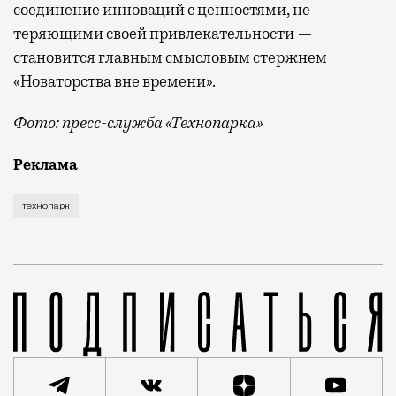
соединение инноваций с ценностями, не
теряющими своей привлекательности —
становится главным смысловым стержнем
«Новаторства вне времени»
.
Фото: пресс-служба «Технопарка»
Рекламные кампании техники редко выходят за рамк
Реклама
технопарк