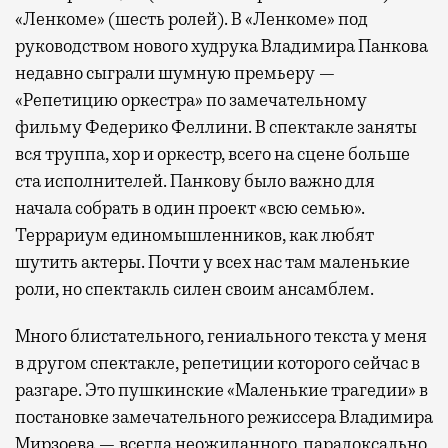
«Ленкоме» (шесть ролей). В «Ленкоме» под
руководством нового худрука Владимира Панкова
недавно сыграли шумную премьеру —
«Репетицию оркестра» по замечательному
фильму Федерико Феллини. В спектакле заняты
вся труппа, хор и оркестр, всего на сцене больше
ста исполнителей. Панкову было важно для
начала собрать в один проект «всю семью».
Террариум единомышленников, как любят
шутить актеры. Почти у всех нас там маленькие
роли, но спектакль силен своим ансамблем.
Много блистательного, гениального текста у меня
в другом спектакле, репетиции которого сейчас в
разгаре. Это пушкинские «Маленькие трагедии» в
постановке замечательного режиссера Владимира
Мирзоева — всегда неожиданного, парадоксально