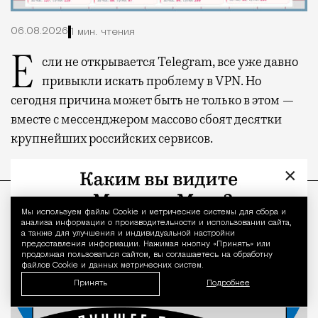
06.08.2026
1 мин. чтения
Если не открывается Telegram, все уже давно
привыкли искать проблему в VPN. Но
сегодня причина может быть не только в этом —
вместе с мессенджером массово сбоят десятки
крупнейших российских сервисов.
×
ПРОДОЛЖЕНИЕ НИЖЕ
Мы используем файлы Сookie и метрические системы для сбора и
Уведомление 
анализа информации о производительности и использовании сайта,
а также для улучшения и индивидуальной настройки
предоставления информации. Нажимая кнопку «Принять» или
продолжая пользоваться сайтом, вы соглашаетесь на обработку
файлов Cookie и данных метрических систем.
Принять
Подробнее