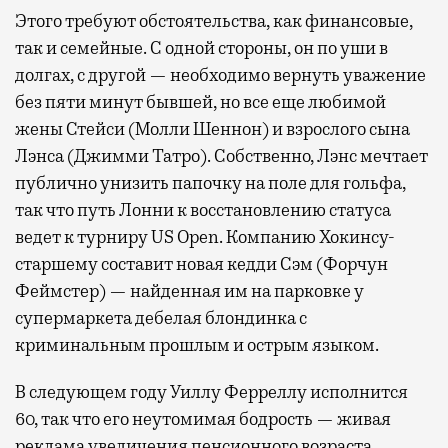
Этого требуют обстоятельства, как финансовые,
так и семейные. С одной стороны, он по уши в
долгах, с другой — необходимо вернуть уважение
без пяти минут бывшей, но все еще любимой
жены Стейси (Молли Шеннон) и взрослого сына
Лэнса (Джимми Татро). Собственно, Лэнс мечтает
публично унизить папочку на поле для гольфа,
так что путь Лонни к восстановлению статуса
ведет к турниру US Open. Компанию Хокинсу-
старшему составит новая кедди Сэм (Форчун
Феймстер) — найденная им на парковке у
супермаркета дебелая блондинка с
криминальным прошлым и острым языком.
В следующем году Уиллу Ферреллу исполнится
60, так что его неутомимая бодрость — живая
реклама увеличения пенсионного возраста.