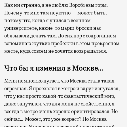
Как ни странно, я не люблю Воробьевы горы.
Почему-то мне там неуютно — может быть,
потому что, когда я учился в военном
университете, какие-то марш-броски нас
обязывали делать там. До сих пор с содроганием
вспоминаю жуткие пробежки в этом прекрасном
месте, куда совсем не хочется возвращаться.
Что бы я изменил в Москве…
Меня немножко пугает, что Москва стала такая
огромная. Я проехался в метро и вдруг испугался,
что у нас просто какой-то фантастический мир,
даже запутался, что для меня не свойственно, я
всегда в метро очень хорошо ориентировался. Но
сейчас… Может, это уже возраст? Но Москва
огромная. Я половину названий новых станций