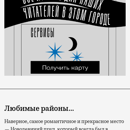
Любимые районы…
Наверное, самое романтичное и прекрасное место
— Новодевичий пруд, который всегда был в