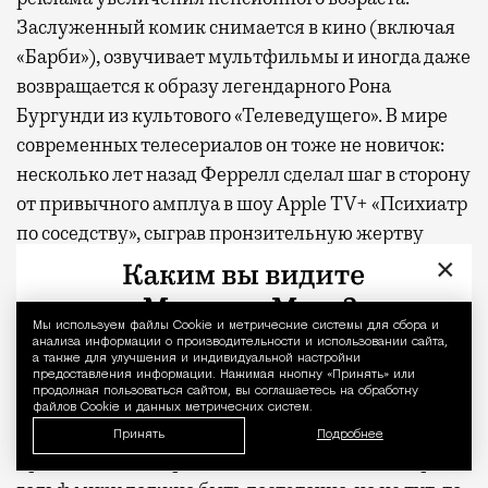
Заслуженный комик снимается в кино (включая
«Барби»), озвучивает мультфильмы и иногда даже
возвращается к образу легендарного Рона
Бургунди из культового «Телеведущего». В мире
современных телесериалов он тоже не новичок:
несколько лет назад Феррелл сделал шаг в сторону
от привычного амплуа в шоу Apple TV+ «Психиатр
по соседству», сыграв пронзительную жертву
жулика в исполнении Пола Радда. «Ястреб»,
×
напротив, возвращение к базовым настройкам.
Мы используем файлы Сookie и метрические системы для сбора и
Уведомление 
На первый взгляд «Ястреб» выглядит несколько
анализа информации о производительности и использовании сайта,
а также для улучшения и индивидуальной настройки
запоздавшим. В прошлом году на том же Apple
предоставления информации. Нажимая кнопку «Принять» или
продолжая пользоваться сайтом, вы соглашаетесь на обработку
TV+ вышел «Король гольфа» с Оуэном Уилсоном,
файлов Cookie и данных метрических систем.
который завоевал публику и обеспечил сериалу
Принять
Подробнее
продление на второй сезон. Одной комедии про