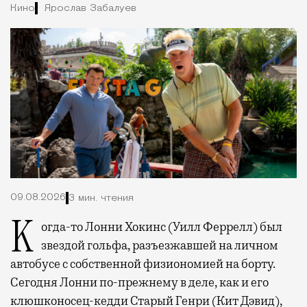
Кино
Ярослав Забалуев
09.08.2026
3 мин. чтения
Когда-то Лонни Хокинс (Уилл Феррелл) был
звездой гольфа, разъезжавшей на личном
автобусе с собственной физиономией на борту.
Сегодня Лонни по-прежнему в деле, как и его
клюшконосец-кедди Старый Генри (Кит Дэвид),