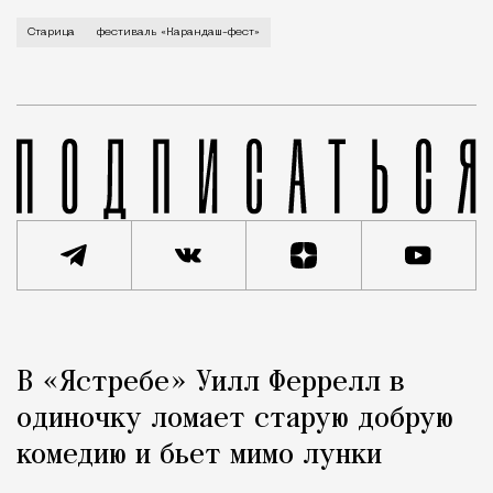
В минувший уикенд маленькая Старица в Тверской об
Старица
фестиваль «Карандаш-фест»
Реклама
Редакция Москвич Mag
В «Ястребе» Уилл Феррелл в
Город
одиночку ломает старую добрую
комедию и бьет мимо лунки