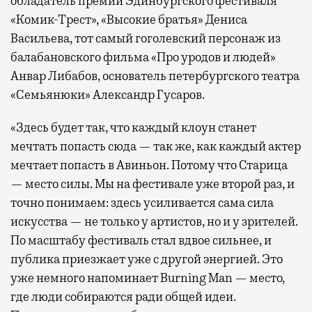
обладатель премии Эдинбургского фестиваля
«Комик-Трест», «Высокие братья» Дениса
Васильева, тот самый гоголевский персонаж из
балабановского фильма «Про уродов и людей»
Анвар Либабов, основатель петербургского театра
«Семьянюки» Александр Гусаров.
«Здесь будет так, что каждый клоун станет
мечтать попасть сюда — так же, как каждый актер
мечтает попасть в Авиньон. Потому что Старица
— место силы. Мы на фестивале уже второй раз, и
точно понимаем: здесь усиливается сама сила
искусства — не только у артистов, но и у зрителей.
По масштабу фестиваль стал вдвое сильнее, и
публика приезжает уже с другой энергией. Это
уже немного напоминает Burning Man — место,
где люди собираются ради общей идеи.