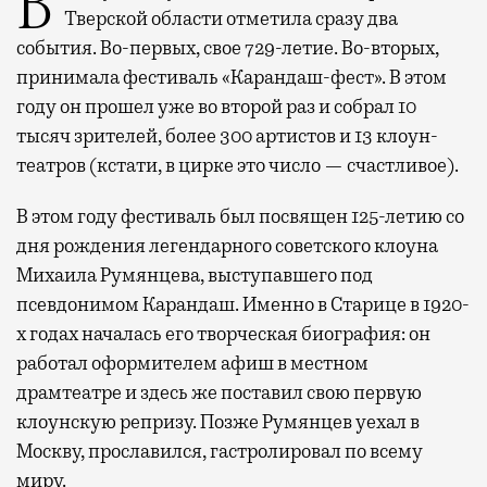
В минувший уикенд маленькая Старица в
Тверской области отметила сразу два
события. Во-первых, свое 729-летие. Во-вторых,
принимала фестиваль «Карандаш-фест». В этом
году он прошел уже во второй раз и собрал 10
тысяч зрителей, более 300 артистов и 13 клоун-
театров (кстати, в цирке это число — счастливое).
В этом году фестиваль был посвящен 125-летию со
дня рождения легендарного советского клоуна
Михаила Румянцева, выступавшего под
псевдонимом Карандаш. Именно в Старице в 1920-
х годах началась его творческая биография: он
работал оформителем афиш в местном
драмтеатре и здесь же поставил свою первую
клоунскую репризу. Позже Румянцев уехал в
Москву, прославился, гастролировал по всему
миру.