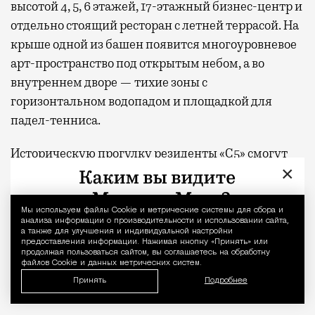
высотой 4, 5, 6 этажей, 17-этажный бизнес-центр и
отдельно стоящий ресторан с летней террасой. На
крыше одной из башен появится многоуровневое
арт-пространство под открытым небом, а во
внутреннем дворе — тихие зоны с
горизонтальном водопадом и площадкой для
падел-тенниса.
Историческую прогулку резиденты «С5» смогут
×
начать с Петровского путевого дворца,
где
однажды останавливался даже Наполеон,
посетить виллу «Черный лебедь» Николая
Мы используем файлы Сookie и метрические системы для сбора и
Уведомление 
анализа информации о производительности и использовании сайта,
Рябушинского, а закончить историей современной
а также для улучшения и индивидуальной настройки
предоставления информации. Нажимая кнопку «Принять» или
авиации или Городком художников на Масловке
продолжая пользоваться сайтом, вы соглашаетесь на обработку
файлов Cookie и данных метрических систем.
— местом, где жили и творили Игорь Грабарь,
Принять
Подробнее
Владимир Татлин и другие мастера XX века.