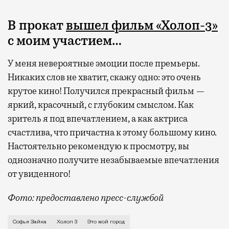
В прокат
вышел фильм «Холоп-3»
с моим участием…
У меня невероятные эмоции после премьеры.
Никаких слов не хватит, скажу одно: это очень
крутое кино! Получился прекрасный фильм —
яркий, красочный, с глубоким смыслом. Как
зритель я под впечатлением, а как актриса
счастлива, что причастна к этому большому кино.
Настоятельно рекомендую к просмотру, вы
однозначно получите незабываемые впечатления
от увиденного!
Фото: предоставлено пресс-службой
О любви к природе и району Сокол, русском духе в «
Софья Зайка
Холоп 3
Это мой город