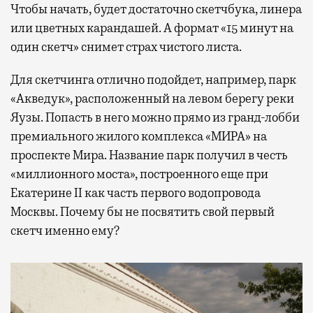
Чтобы начать, будет достаточно скетчбука, линера
или цветных карандашей. А формат «15 минут на
один скетч» снимет страх чистого листа.
Для скетчинга отлично подойдет, например, парк
«Акведук», расположенный на левом берегу реки
Яузы. Попасть в него можно прямо из гранд-лобби
премиального жилого комплекса «МИРА» на
проспекте Мира. Название парк получил в честь
«миллионного моста», построенного еще при
Екатерине II как часть первого водопровода
Москвы. Почему бы не посвятить свой первый
скетч именно ему?