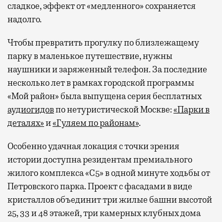
сладкое, эффект от «медленного» сохраняется
надолго.
Чтобы превратить прогулку по близлежащему
парку в маленькое путешествие, нужны
наушники и заряженный телефон. За последние
несколько лет в рамках городской программы
«Мой район» была выпущена серия бесплатных
аудиогидов
по нетуристической Москве:
«Парки в
деталях»
и
«Гуляем по районам»
.
Особенно удачная локация с точки зрения
истории доступна резидентам премиального
жилого комплекса «С5»
в одной минуте ходьбы от
Петровского парка. Проект с фасадами в виде
кристаллов объединит три жилые башни высотой
25, 33 и 48 этажей, три камерных клубных дома