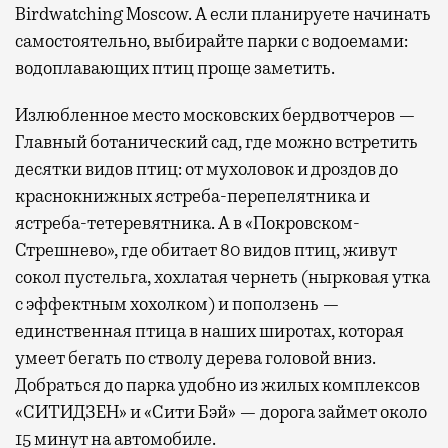
Birdwatching Moscow. А если планируете начинать
самостоятельно, выбирайте парки с водоемами:
водоплавающих птиц проще заметить.
Излюбленное место московских бердвотчеров —
Главный ботанический сад, где можно встретить
десятки видов птиц: от мухоловок и дроздов до
краснокнижных ястреба-перепелятника и
ястреба-тетеревятника. А в «Покровском-
Стрешнево», где обитает 80 видов птиц, живут
сокол пустельга, хохлатая чернеть (нырковая утка
с эффектным хохолком) и поползень —
единственная птица в наших широтах, которая
умеет бегать по стволу дерева головой вниз.
Добраться до парка удобно из жилых комплексов
«СИТИДЗЕН» и «Сити Бэй» — дорога займет около
15 минут на автомобиле.