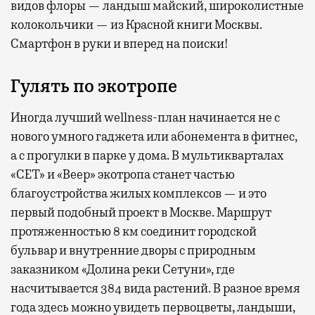
видов флоры — ландыш майский, широколистные
колокольчики — из Красной книги Москвы.
Смартфон в руки и вперед на поиски!
Гулять по экотропе
Иногда лучший wellness-план начинается не с
нового умного гаджета или абонемента в фитнес,
а с прогулки в парке у дома. В мультикварталах
«СЕТ» и «Веер» экотропа станет частью
благоустройства жилых комплексов — и это
первый подобный проект в Москве. Маршрут
протяженностью 8 км соединит городской
бульвар и внутренние дворы с природным
заказником «Долина реки Сетуни», где
насчитывается 384 вида растений. В разное время
года здесь можно увидеть первоцветы, ландыши,