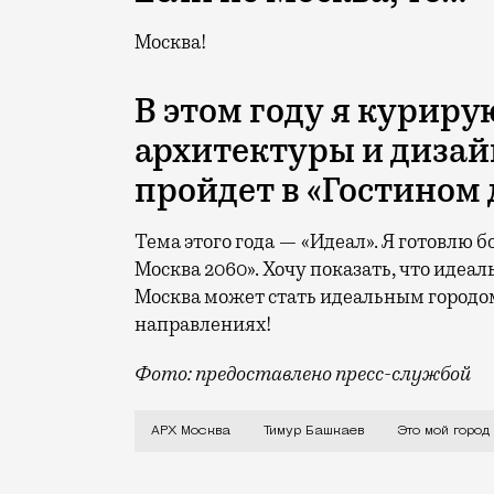
Москва!
В этом году я курир
архитектуры и дизай
пройдет в «Гостином д
Тема этого года — «Идеал». Я готовлю 
Москва 2060».
Хочу показать, что идеал
Москва может стать идеальным городо
направлениях!
Фото: предоставлено пресс-службой
О том, чем привлекает «Сити» и почему
АРХ Москва
Тимур Башкаев
Это мой город