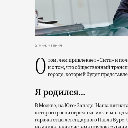
2 мин. чтения
О том, чем привлекает «Сити» и почему не нравится Капотня, амбициях москвичей
и о том, что общественный трансп
городе, который будет представле
Я родился…
В Москве, на Юго-Западе.
Наша пятиэтаж
которого росли огромные ивы и молоды
гаража отца легендарного Павла Буре.
но уникальная система прудов сохрани