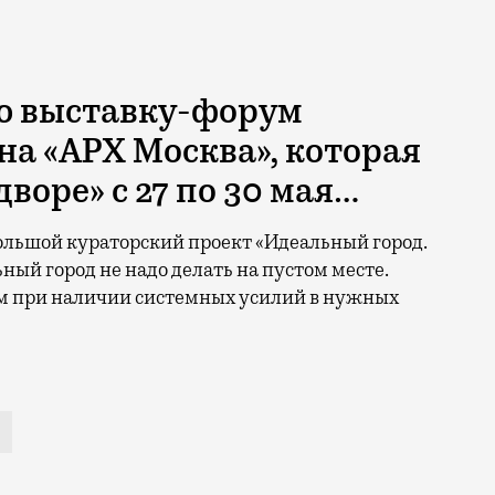
ую выставку-форум
на «АРХ Москва», которая
воре» с 27 по 30 мая…
большой кураторский проект «Идеальный город.
ьный город не надо делать на пустом месте.
м при наличии системных усилий в нужных
 не нравится Капотня, амбициях москвичей и о том, ч