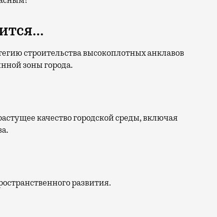
пасным!
вится…
тегию строительства высокоплотных анклавов
нной зоны города.
растущее качество городской среды, включая
а.
ространственного развития.