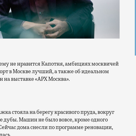
орт в Москве лучший, а также об идеальном
н на выставке «АРХ Москва».
ка стояла на берегу красивого пруда, вокруг
е дубы. Машин не было вовсе, кроме одного
 Сейчас дома снесли по программе реновации,
лась.