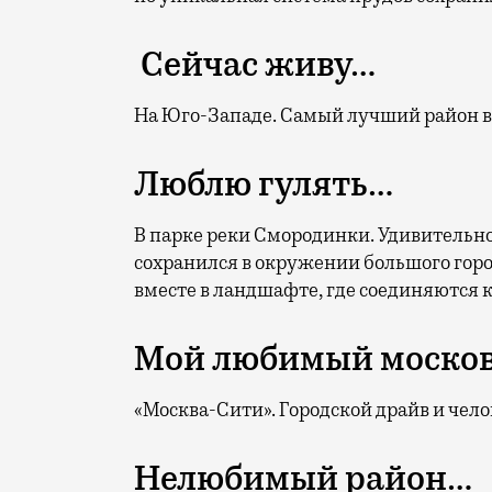
Сейчас живу…
На Юго-Западе. Самый лучший район в
Люблю гулять…
В парке реки Смородинки. Удивитель
сохранился в окружении большого горо
вместе в ландшафте, где соединяются 
Мой любимый моско
«Москва-Сити». Городской драйв и чело
Нелюбимый район…