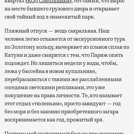
квартал
«КОД Сокольники»
, тот самый, что вырос
на месте бывшего грузового двора и открывает
свой тайный ход в знаменитый парк.
Пляжный отпуск — вещь сакральная. Наш
человек легко откажется от экскурсионного тура
по Золотому кольцу, вычеркнет из планов сплав по
Катуни и даже смирится с тем, что Париж опять
подождет. Но лишиться недели у воды, чтобы,
лежа у бассейна в новом купальнике,
перебрасываться с такими же расслабленными
соседями светскими репликами, это уже
покушение на права личности. Те, кто называет
этот отдых «тюленьим», просто завидуют — год
без моря и без законно приобретенного загара
воспринимается как год, прожитый зря.
Поэтому мой эксперимент был не про экономию