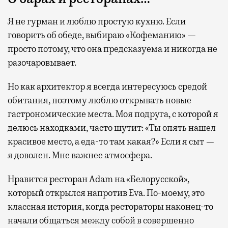
Я не гурман и люблю простую кухню. Если
говорить об обеде, выбираю «Кофеманию» —
просто потому, что она предсказуема и никогда не
разочаровывает.
Но как архитектор я
всегда
интересуюсь средой
обитания, поэтому люблю открывать новые
гастрономические места. Моя подруга, с которой я
делюсь находками, часто шутит: «Ты опять нашел
красивое место, а еда-то там какая?» Если я сыт —
я доволен. Мне важнее атмосфера.
Н
равится ресторан Adam на «Белорусской»,
который открылся напротив Eva. По-моему, это
классная история, когда рестораторы наконец-то
начали общаться между собой в совершенно