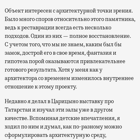
Объект интересен с архитектурной точки зрения.
Было много споров относительно этого памятника,
ведь к реставрации всегда есть несколько
подходов. Один из них — полное восстановление.
С уч
е
том того, что мы не знаем, каким был бы
замок, дострой его в сво
е
время, фантазия и
гипотеза порой оказываются привлекательнее
готового результата. Хотя у меня как у
архитектора со временем изменилось внутреннее
отношение к этому проекту.
Недавно я делал в Царицыно выставку про
Татарстан и
изучал
эти зал
ы
уже в другом
качестве. Вспоминая детские впечатления, я
ходил по ним и думал, как по-разному можно
сформулировать архитектурную среду,