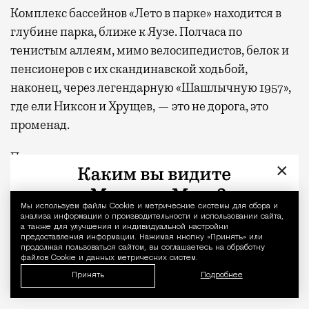
Комплекс бассейнов «Лето в парке» находится в
глубине парка, ближе к Яузе. Полчаса по
тенистым аллеям, мимо велосипедистов, белок и
пенсионеров с их скандинавской ходьбой,
наконец, через легендарную «Шашлычную 1957»,
где ели Никсон и Хрущев, — это не дорога, это
променад.
После реконструкции парк стал заметно
×
ухоженнее: новые дорожки, свет, навигация. Иду и
ловлю себя на мысли, что дыхание уже
Мы используем файлы Сookie и метрические системы для сбора и
Уведомление 
перестроилось на отпускной ритм. Голова,
анализа информации о производительности и использовании сайта,
а также для улучшения и индивидуальной настройки
кажется, тоже начинает поддаваться.
предоставления информации. Нажимая кнопку «Принять» или
Окончательно сдаюсь в Сиреневом саду посреди
продолжая пользоваться сайтом, вы соглашаетесь на обработку
файлов Cookie и данных метрических систем.
скульптур и беседок-ротонд, которые создают
Принять
Подробнее
неподдельное впечатление южного города.