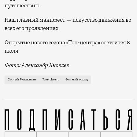
путешествию.
Наш главный манифест — искусство движения во
всех его проявлениях
.
Открытие нового сезона
«Тон-центра»
состоится 8
июля.
Фото: Александр Яковлев
О детстве у руин дворца в Царицыно, о традициях м
Сергей Мешалкин
Тон-Центр
Это мой город