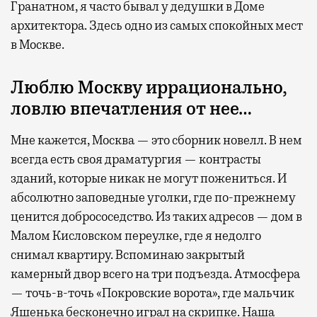
Гранатном, я часто бывал у дедушки в Доме
архитектора.
Здесь одно
из самых спокойных мест
в Москве.
Л
юблю Москву иррационально,
лов
лю
впечатления
от нее…
Мне кажется, Москва — это сборник новелл. В нем
всегда есть своя драматургия
— к
онтрасты
зданий, которые никак не могут пожениться.
И
абсолютно заповедные уголки, где по-прежнему
ценится добрососедство. Из таких адресов — дом в
Мал
ом
Кисловск
ом
переулк
е
, где я недолго
снимал квартиру.
Вспоминаю
закрытый
камерный двор всего на три подъезда. Атмосфера
— точь-в-точь «Покровские ворота», где мальчик
Яшенька бесконечно играл на скрипке. Наша