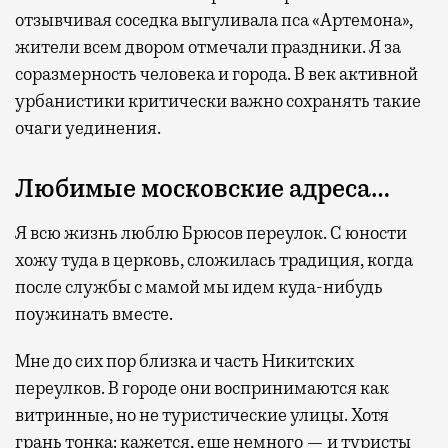
отзывчивая соседка выгуливала пса «Артемона»,
жители
всем двором
отмечали праздники. Я за
соразмерность человека и города. В век активной
урбанистики критически важно сохранять такие
очаги уединения.
Любимые московские адреса…
Я всю жизнь люблю Брюсов переулок. С юности
хожу туда в церковь
, сложилась традиция, когда
после службы с мамой мы идем куда-нибудь
поужинать вместе.
Мне до сих пор близка и часть Никитских
переулков. В городе они воспринимаются как
витринные, но не туристические улицы. Хотя
грань тонка: кажется, еще немного — и туристы