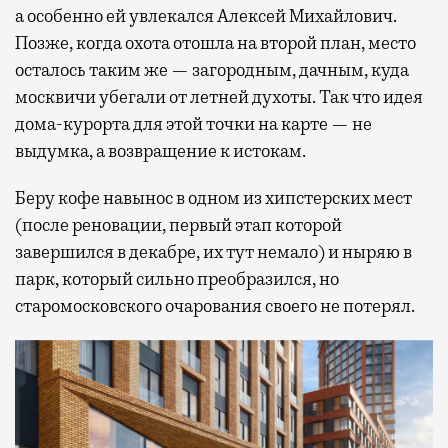
а особенно ей увлекался Алексей Михайлович.
Позже, когда охота отошла на второй план, место
осталось таким же — загородным, дачным, куда
москвичи убегали от летней духоты. Так что идея
дома-курорта для этой точки на карте — не
выдумка, а возвращение к истокам.
Беру кофе навынос в одном из хипстерских мест
(после реновации, первый этап которой
завершился в декабре, их тут немало) и ныряю в
парк, который сильно преобразился, но
старомосковского очарования своего не потерял.