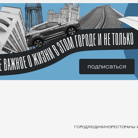
ГОРОД
ЛЮДИ
КИНО
РЕСТОРАНЫ 