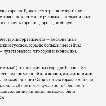
ски хороша. Даже несмотря на то что было
все завалено какими-то ржавыми автомобилями.
ли не очень хорошие дороги, но общее
личество интертеймента — бесконечные
ки и тусовок, гораздо больше, чем сейчас.
 чувствовалось, что город и экономика
не самый) технологичных городов Европы. За
значительно удобней для жизни, и даже климат,
лее комфортного. Однако стало гораздо меньше
окоился. Я немного скучаю по той бешеной
такое состояние кипения не может быть
ом.