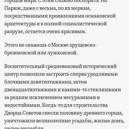
городов мира. С этим сложно поспорить. Но
Париж, даже с весьма, по их меркам,
посредственными проявлениями османовской
архитектуры и в полной социалистической
разрухе, остается очень красивым.
Этого не скажешь о Москве хрущевско-
брежневской или лужковской.
Восхитительный средневековый исторический
центр позволили застроить сперва уродливыми
блочными девятиэтажками, затем
двенадцатиэтажками и какими-то стекляшками
за редким исключением несуразными и
недостойными. Когда-то для строительства
Дворца Советов снесли половину древнего города,
уничтожили великолепные усадьбы, жилые дома,
целые ансамбли.