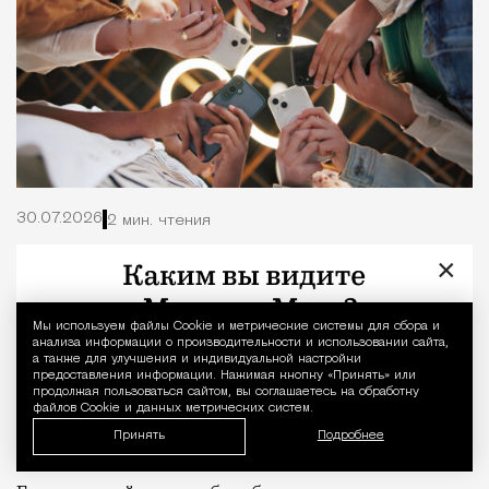
30.07.2026
2 мин. чтения
×
Мобильный оператор Т2 изучил модели
интернет-потребления и выяснил, чем
россияне занимаются онлайн. Аналитики big data
Мы используем файлы Сookie и метрические системы для сбора и
Уведомление 
анализа информации о производительности и использовании сайта,
разбили контент на несколько категорий и
а также для улучшения и индивидуальной настройки
предоставления информации. Нажимая кнопку «Принять» или
проанализировали активность потребителей в
продолжая пользоваться сайтом, вы соглашаетесь на обработку
зависимости от времени суток, дней недели и
файлов Cookie и данных метрических систем.
Принять
Подробнее
возможности одновременного пользования.