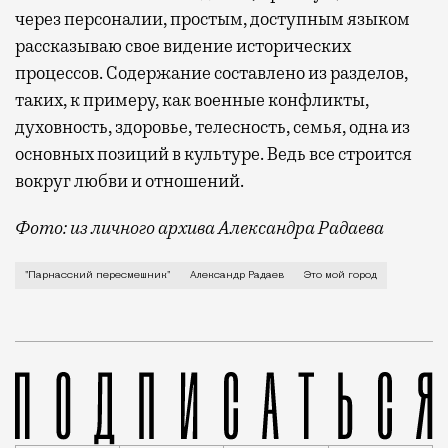
через персоналии, простым, доступным языком
рассказываю свое видение исторических
процессов. Содержание составлено из разделов,
таких, к примеру, как военные конфликты,
духовность, здоровье, телесность, семья, одна из
основных позиций в культуре. Ведь все строится
вокруг любви и отношений.
Фото: из личного архива Александра Радаева
О ландышах и спарже в огородах Долг
"Парнасский пересмешник"
Александр Радаев
Это мой город