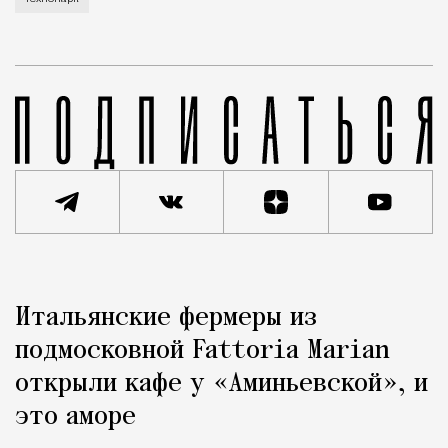
Реклама
Редакция Москвич Mag
Итальянские фермеры из
Город
подмосковной Fattoria Marian
открыли кафе у «Аминьевской», и
это аморе