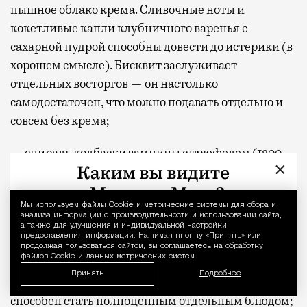
пышное облако крема. Сливочные ноты и
кокетливые капли клубничного варенья с
сахарной пудрой способны довести до истерики (в
хорошем смысле). Бисквит заслуживает
отдельных восторгов — он настолько
самодостаточен, что можно подавать отдельно и
совсем без крема;
— спираль колбаски зампины с трюфелем (1200
×
руб.) подается в компании поленты, и все
украшено руколой. Всегда радуюсь, когда удается
увидеть и съесть настоящую поленту в форме
Мы используем файлы Сookie и метрические системы для сбора и
Уведомление 
анализа информации о производительности и использовании сайта,
пухлых и слегка обжаренных кубиков.
а также для улучшения и индивидуальной настройки
предоставления информации. Нажимая кнопку «Принять» или
Изумрудные молодые побеги руколы
продолжая пользоваться сайтом, вы соглашаетесь на обработку
файлов Cookie и данных метрических систем.
приправлены маслом и листочками мангольда.
Принять
Подробнее
Можно было колбаску не подкладывать — гарнир
способен стать полноценным отдельным блюдом;