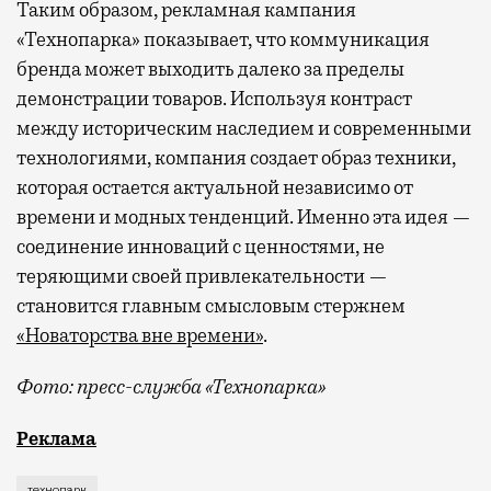
Таким образом, рекламная кампания
«Технопарка» показывает, что коммуникация
бренда может выходить далеко за пределы
демонстрации товаров. Используя контраст
между историческим наследием и современными
технологиями, компания создает образ техники,
которая остается актуальной независимо от
времени и модных тенденций. Именно эта идея —
соединение инноваций с ценностями, не
теряющими своей привлекательности —
становится главным смысловым стержнем
«Новаторства вне времени»
.
Фото: пресс-служба «Технопарка»
Рекламные кампании техники редко выходят за рамк
Реклама
технопарк