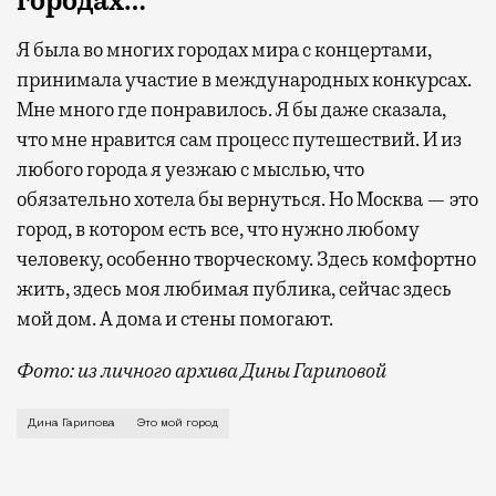
городах…
Я была во многих городах мира с концертами,
принимала участие в международных конкурсах.
Мне много где понравилось. Я бы даже сказала,
что мне нравится сам процесс путешествий. И из
любого города я уезжаю с мыслью, что
обязательно хотела бы вернуться. Но Москва — это
город, в котором есть все, что нужно любому
человеку, особенно творческому. Здесь комфортно
жить, здесь моя любимая публика, сейчас здесь
мой дом. А дома и стены помогают.
Фото: из личного архива Дины Гариповой
О работе с Александром Градским, неудачных попытк
Дина Гарипова
Это мой город