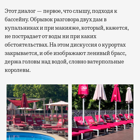
Этот диалог — первое, что слышу, подходя к
бассейну. Обрывок разговора двух дам в
купальниках и при макияже, который, кажется,
не пострадает от воды ни при каких
обстоятельствах. На этом дискуссия о курортах
закрывается, и обе изображают ленивый брасс,
держа головы над водой, словно ватерпольные
королевы.