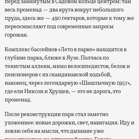
перед замкнутым в Садовом кольце центром: там
весь променад — два круга вокруг небольшого
пруда, здесь же — 490 гектаров, которые к тому же
переосмысляют под современные запросы
горожан.
Комплекс бассейнов «Лето в парке» находится в
глубине парка, ближе к Яузе. Полчаса по
тенистым аллеям, мимо велосипедистов, белок и
пенсионеров с их скандинавской ходьбой,
наконец, через легендарную «Шашлычную 1957»,
где ели Никсон и Хрущев, — это не дорога, это
променад.
После реконструкции парк стал заметно
ухоженнее: новые дорожки, свет, навигация. Иду и
ловлю себя на мысли, что дыхание уже