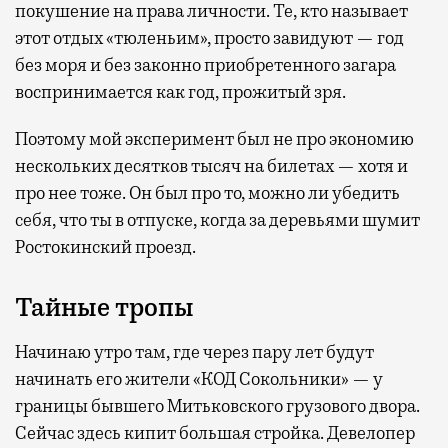
покушение на права личности. Те, кто называет
этот отдых «тюленьим», просто завидуют — год
без моря и без законно приобретенного загара
воспринимается как год, прожитый зря.
Поэтому мой эксперимент был не про экономию
нескольких десятков тысяч на билетах — хотя и
про нее тоже. Он был про то, можно ли убедить
себя, что ты в отпуске, когда за деревьями шумит
Ростокинский проезд.
Тайные тропы
Начинаю утро там, где через пару лет будут
начинать его жители «КОД Сокольники» — у
границы бывшего Митьковского грузового двора.
Сейчас здесь кипит большая стройка. Девелопер