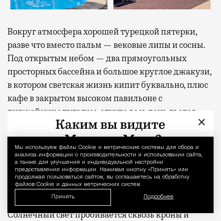
Вокруг атмосфера хорошей турецкой пятерки,
разве что вместо пальм — вековые липы и сосны.
Под открытым небом — два прямоугольных
просторных бассейна и большое круглое джакузи,
в котором светская жизнь кипит буквально, плюс
кафе в закрытом высоком павильоне с
диджейским пультом, откуда весь день льется
×
ненавязчивый лаундж. Добавьте сюда рябь
голубой воды, аккуратно расставленные ряды
Мы используем файлы Сookie и метрические системы для сбора и
Уведомление 
широких шезлонгов с матрасами винного цвета и
анализа информации о производительности и использовании сайта,
надписью «КОД» на каждом, и получите вайб
а также для улучшения и индивидуальной настройки
предоставления информации. Нажимая кнопку «Принять» или
отелей, где халаты не воруют, а покупают в бутике
продолжая пользоваться сайтом, вы соглашаетесь на обработку
файлов Cookie и данных метрических систем.
на первом этаже.
Принять
Подробнее
Солнечный свет пробивается сквозь кроны и