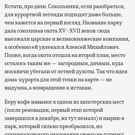
Кстати, про дачи. Сокольники, если разобраться,
для курортной легенды подходят даже больше,
чем кажется на первый взгляд. Название парку
дала соколиная охота XV−XVII веков: сюда
выезжали царские и великокняжеские компании,
а особенно ей увлекался Алексей Михайлович.
Позже, когда охота отошла на второй план, место
осталось таким же — загородным, дачным, куда
москвичи убегали от летней духоты. Так что идея
дома-курорта для этой точки на карте — не
выдумка, а возвращение к истокам.
Беру кофе навынос в одном из хипстерских мест
(после реновации, первый этап которой
завершился в декабре, их тут немало) и ныряю в
парк, который сильно преобразился, но
старомосковского очарования своего не потерял.