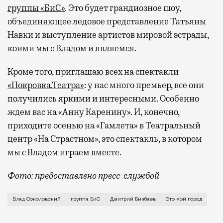
группы «БиС»
. Это будет грандиозное шоу,
объединяющее ледовое представление Татьяны
Навки и выступление артистов мировой эстрады,
коими мы с Владом и являемся.
Кроме того, приглашаю всех на спектакли
«Покровка.Театра»
: у нас много премьер, все они
получились яркими и интересными. Особенно
ждем вас на «Анну Каренину». И, конечно,
приходите осенью на «Гамлета» в Театральный
центр «На Страстном», это спектакль, в котором
мы с Владом играем вместе.
Фото: предоставлено пресс-службой
О том, как изменился город с 1990-х, о том, что т
Влад Соколовский
группа БиС
Дмитрий Бикбаев
Это мой город