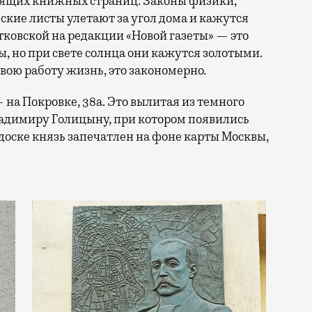
тящих книжных страниц. Законы физики,
ские листы улетают за угол дома и кажутся
ковской на редакции «Новой газеты» — это
, но при свете солнца они кажутся золотыми.
свою работу жизнь, это закономерно.
на Покровке, 38а. Это вылитая из темного
ладимиру Голицыну, при котором появились
доске князь запечатлен на фоне карты Москвы,