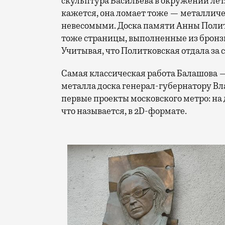
скульптура Васильева в окружении ле
кажется, она ломает тоже — металличе
невесомыми. Доска памяти Анны Полит
тоже страницы, выполненные из бронзы
Учитывая, что Политковская отдала за 
Самая классическая работа Балашова — 
металла доска генерал-губернатору В
первые проекты московского метро: на 
что называется, в 2D-формате.