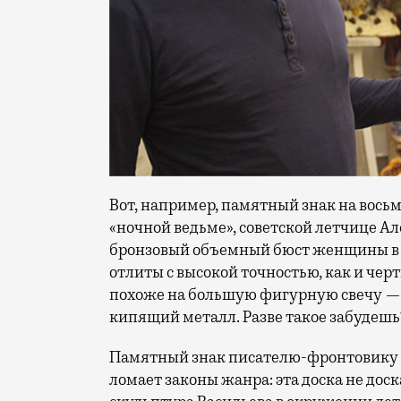
Вот, например, памятный знак на вось
«ночной ведьме», советской летчице А
бронзовый объемный бюст женщины в 
отлиты с высокой точностью, как и черт
похоже на большую фигурную свечу — бу
кипящий металл. Разве такое забудешь
Памятный знак писателю-фронтовику Бо
ломает законы жанра: эта доска не доск