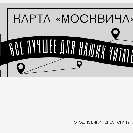
ГОРОД
ЛЮДИ
КИНО
РЕСТОРАНЫ 