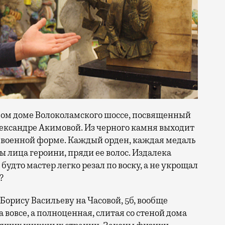
мом доме Волоколамского шоссе, посвященный
лександре Акимовой. Из черного камня выходит
военной форме. Каждый орден, каждая медаль
ы лица героини, пряди ее волос. Издалека
дто мастер легко резал по воску, а не укрощал
?
рису Васильеву на Часовой, 5б, вообще
а вовсе, а полноценная, слитая со стеной дома