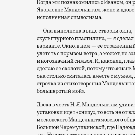
Когда мы познакомились с Иваном, он 
Яковлевне Мандельштам, жене и вдове 
исполненная символизма.
— Она выполнена в виде створки окна, 
скульптурного пластилина, — я сделал 
варианте. Окно, в нем — ее отраженны
улететь с порывом ветра, а может, не 
многозначный символ. И, наконец, глав
сделаю ее сколотой, потому что жизнь
она столько скиталась вместе с мужем, 
строчка из стихотворения Мандельштам
большеротый мой».
Доска в честь Н. Я. Мандельштам удиви
установки идет «снизу», то есть не от вл
московского Мандельштамовского общес
Большой Черемушкинской, где Надежда
лет. Но дата установки пока не известна