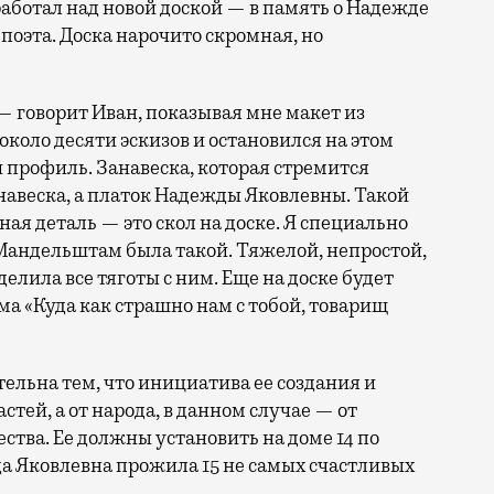
работал над новой доской — в память о Надежде
поэта. Доска нарочито скромная, но
— говорит Иван, показывая мне макет из
около десяти эскизов и остановился на этом
й профиль. Занавеска, которая стремится
занавеска, а платок Надежды Яковлевны. Такой
ная деталь — это скол на доске. Я специально
 Мандельштам была такой. Тяжелой, непростой,
делила все тяготы с ним. Еще на доске будет
а «Куда как страшно нам с тобой, товарищ
тельна тем, что инициатива ее создания и
астей, а от народа, в данном случае — от
тва. Ее должны установить на доме 14 по
 Яковлевна прожила 15 не самых счастливых
.