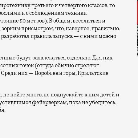
иротехнику третьего и четвертого классов, то
взрослыми и с соблюдением техники
тояние 50 метров). В общем, веселиться и
 зорким присмотром, что, наверное, правильно.
 разработал правила запуска — с ними можно
енные будут развлекаться отдельно. Для них
ысотных точек (оттуда обычно стреляют
Среди них — Воробьевы горы, Крылатские
, не пейте много, не подпускайте к ним детей и
устившимся фейерверкам, пока не убедитесь,
бя.
стоящих салютов будут отдельные площадки. Запах ман