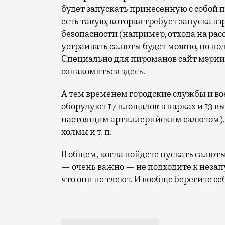
будет запускать принесенную с собой п
есть такую, которая требует запуска 
безопасности (например, отхода на расс
устраивать салюты будет можно, но под
Специально для пироманов сайт мэрии
ознакомиться
здесь
.
А тем временем городские службы и во
оборудуют 17 площадок в парках и 13 в
настоящим артиллерийским салютом). 
холмы и т. п.
В общем, когда пойдете пускать салюты
— очень важно — не подходите к незап
что они не тлеют. И вообще берегите се
И это — только для нас с вами. Для на