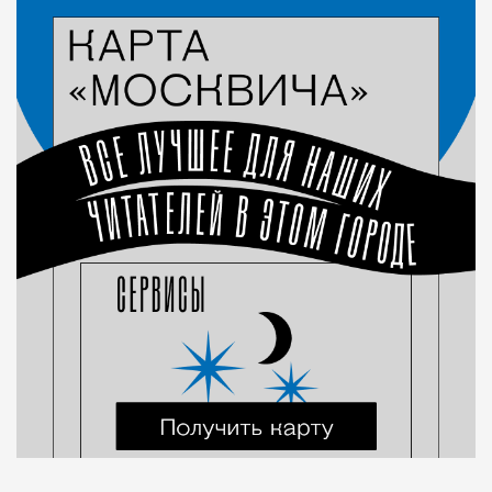
Город