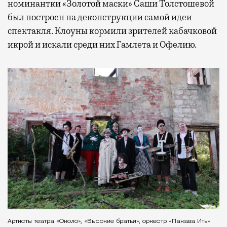
номинантки «Золотой маски» Саши Толстошевой
был построен на деконструкции самой идеи
спектакля. Клоуны кормили зрителей кабачковой
икрой и искали среди них Гамлета и Офелию.
Артисты театра «Около», «Высокие братья», оркестр «Пакава Ить»