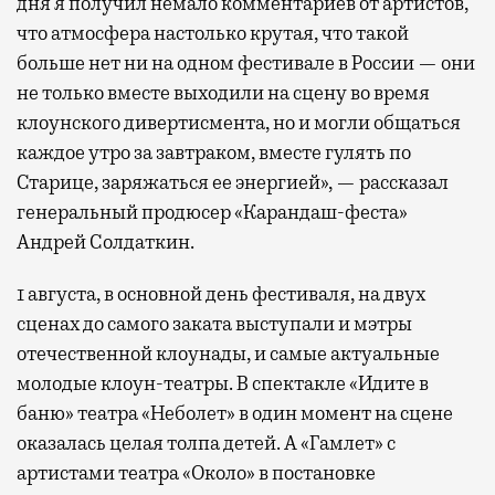
дня я получил немало комментариев от артистов,
что атмосфера настолько крутая, что такой
больше нет ни на одном фестивале в России — они
не только вместе выходили на сцену во время
клоунского дивертисмента, но и могли общаться
каждое утро за завтраком, вместе гулять по
Старице, заряжаться ее энергией», — рассказал
генеральный продюсер «Карандаш-феста»
Андрей Солдаткин.
1 августа, в основной день фестиваля, на двух
сценах до самого заката выступали и мэтры
отечественной клоунады, и самые актуальные
молодые клоун-театры. В спектакле «Идите в
баню» театра «Неболет» в один момент на сцене
оказалась целая толпа детей. А «Гамлет» с
артистами театра «Около» в постановке