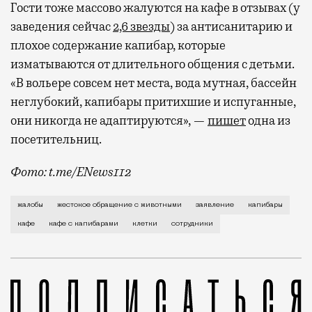
Гости тоже массово жалуются на кафе в отзывах (у
заведения сейчас
2,6 звезды
) за антисанитарию и
плохое содержание капибар, которые
изматываются от длительного общения с детьми.
«В вольере совсем нет места, вода мутная, бассейн
неглубокий, капибары притихшие и испуганные,
они никогда не адаптируются», —
пишет
одна из
посетительниц.
Фото: t.me/ENews112
С момента открытия нового контактного кафе с капи
жалобы
жестокое обращение с животными
заявление
капибары
кафе
кафе с капибарами
клетки
сотрудники