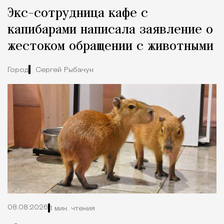
Реклама
Редакция Москвич Mag
Экс-сотрудница кафе с
Город
капибарами написала заявление о
жестоком обращении с животными
Город
Сергей Рыбачук
08.08.2026
1 мин. чтения