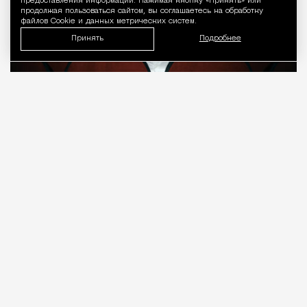
предоставления информации. Нажимая кнопку «Принять» или
продолжая пользоваться сайтом, вы соглашаетесь на обработку
файлов Cookie и данных метрических систем.
Принять
Подробнее
08.08.2026
7 мин. чтения
О рождении за границей благодаря бабушке
Алисе Фрейндлих, о папе, который устраивал
трудотерапию, заставляя убирать за собаками на
улице, об изменениях в театре «На Страстном» и о
своем настоящем семейном кино.
ПРОДОЛЖЕНИЕ НИЖЕ