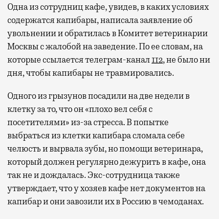
Одна из сотрудниц кафе, увидев, в каких условиях
содержатся капибары, написала заявление об
увольнении и обратилась в Комитет ветеринарии
Москвы с жалобой на заведение. По ее словам, на
которые ссылается телеграм-канал
112
, не было ни
дня, чтобы капибары не травмировались.
Одного из грызунов посадили на две недели в
клетку за то, что он «плохо вел себя с
посетителями» из-за стресса. В попытке
выбраться из клетки капибара сломала себе
челюсть и вырвала зубы, но помощи ветеринара,
который должен регулярно дежурить в кафе, она
так не и дождалась. Экс-сотрудница также
утверждает, что у хозяев кафе нет документов на
капибар и они завозили их в Россию в чемоданах.