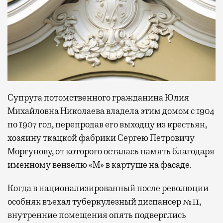
Супруга потомственного гражданина Юлия
Михайловна Николаева владела этим домом с 1904
по 1907 год, перепродав его выходцу из крестьян,
хозяину ткацкой фабрики Сергею Петровичу
Моргунову, от которого осталась память благодаря
именному вензелю «М» в картуше на фасаде.
Когда в национализированный после революции
особняк въехал туберкулезный диспансер №11,
внутренние помещения опять подверглись