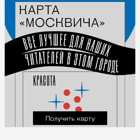
Город