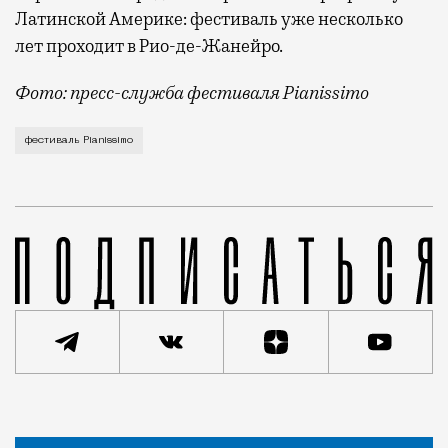
Латинской Америке: фестиваль уже несколько
лет проходит в Рио-де-Жанейро.
Фото: пресс-служба фестиваля Pianissimo
Фестиваль Pianissimo объявил программу летнего с
фестиваль Pianissimo
Статья
Редакция Москвич Mag