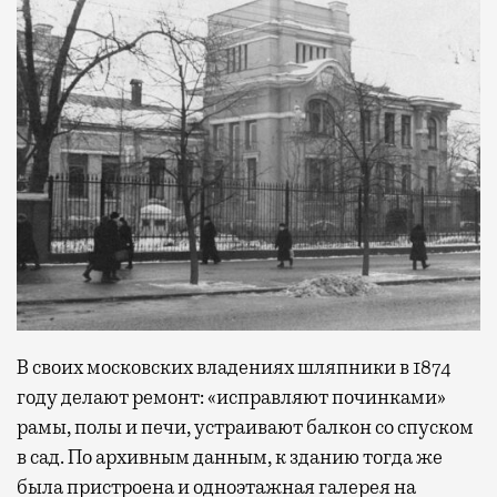
В своих московских владениях шляпники в 1874
году делают ремонт: «исправляют починками»
рамы, полы и печи, устраивают балкон со спуском
в сад. По архивным данным, к зданию тогда же
была пристроена и одноэтажная галерея на