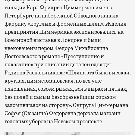
гильдии Карл Фридрих Циммерман имел в
Петербурге на набережной Обводного канала
фабрику «круглых и форменных шляп». Изделия
предприятия Циммермана экспонировались на
Всемирной выставке в Лондоне и были
увековечены пером Федора Михайловича
Достоевского в романе «Преступление и
наказание» при описании деталей одежды
Родиона Раскольникова: «Шляпа эта была высокая,
круглая, циммермановская, но вся уже
изношенная, совсем рыжая, вся в дырах и пятнах,
без полей и самым безобразнейшим образом
заломившаяся на сторону». Супруга Циммермана
Софья (Сюзанна) Федоровна держала магазин
головных уборов на Невском проспекте.