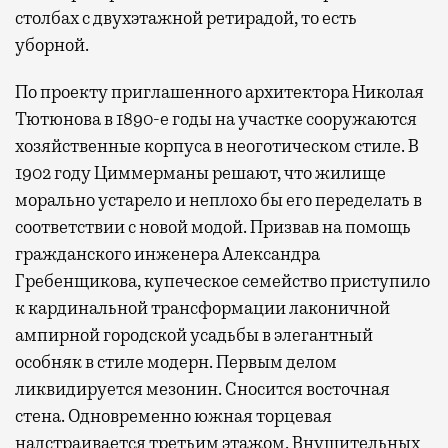
столбах с двухэтажной ретирадой, то есть
уборной.
По проекту приглашенного архитектора Николая
Тютюнова в 1890-е годы на участке сооружаются
хозяйственные корпуса в неоготическом стиле. В
1902 году Циммерманы решают, что жилище
морально устарело и неплохо бы его переделать в
соответствии с новой модой. Призвав на помощь
гражданского инженера Александра
Гребенщикова, купеческое семейство приступило
к кардинальной трансформации лаконичной
ампирной городской усадьбы в элегантный
особняк в стиле модерн. Первым делом
ликвидируется мезонин. Сносится восточная
стена. Одновременно южная торцевая
надстраивается третьим этажом. Внушительных