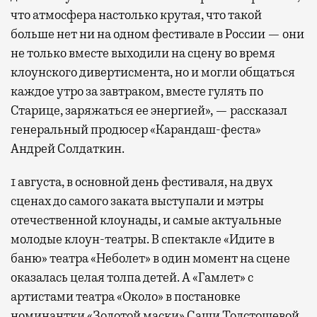
что атмосфера настолько крутая, что такой
больше нет ни на одном фестивале в России — они
не только вместе выходили на сцену во время
клоунского дивертисмента, но и могли общаться
каждое утро за завтраком, вместе гулять по
Старице, заряжаться ее энергией», — рассказал
генеральный продюсер «Карандаш-феста»
Андрей Солдаткин.
1 августа, в основной день фестиваля, на двух
сценах до самого заката выступали и мэтры
отечественной клоунады, и самые актуальные
молодые клоун-театры. В спектакле «Идите в
баню» театра «Неболет» в один момент на сцене
оказалась целая толпа детей. А «Гамлет» с
артистами театра «Около» в постановке
номинантки «Золотой маски» Саши Толстошевой