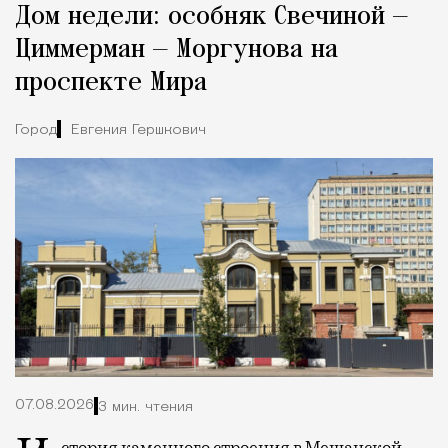
Дом недели: особняк Свечиной —
Город
Циммерман — Моргунова на
проспекте Мира
Город
Евгения Гершкович
07.08.2026
3 мин. чтения