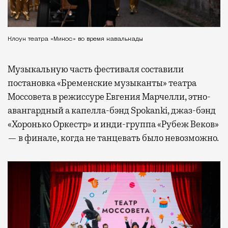
Клоун театра «Микос» во время кавалькады
Музыкальную часть фестиваля составили
постановка «Бременские музыканты» театра
Моссовета в режиссуре Евгения Марчелли, этно-
авангардный а капелла-бэнд Spokanki, джаз-бэнд
«Хоронько Оркестр» и инди-группа «Рубеж Веков»
— в финале, когда не танцевать было невозможно.