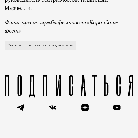
Марчелли.
Фото: пресс-служба фестиваля «Карандаш-
фест»
В минувший уикенд маленькая Старица в Тверской об
Старица
фестиваль «Карандаш-фест»
Реклама
Редакция Москвич Mag